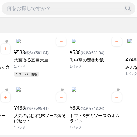
¥538
¥538
(税込¥581.04)
(税込¥581.04)
¥748
大葉香る五目天重
町中華の定番炒飯
1パック
1パック
あん弁
みん
1パッ
¥ スーパー価格
¥468
¥688
(税込¥505.44)
(税込¥743.04)
レー
人気のおむすび&ソース焼そ
トマト&デミソースのオム
ばセット
ライス
1パック
1パック