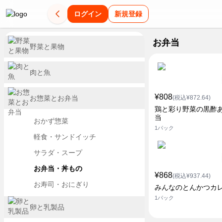
ログイン
新規登録
お弁当
野菜と果物
肉と魚
¥808
お惣菜とお弁当
(税込¥872.64)
鶏と彩り野菜の黒酢
当
おかず惣菜
1パック
軽食・サンドイッチ
サラダ・スープ
お弁当・丼もの
¥868
(税込¥937.44)
お寿司・おにぎり
みんなのとんかつカ
1パック
卵と乳製品