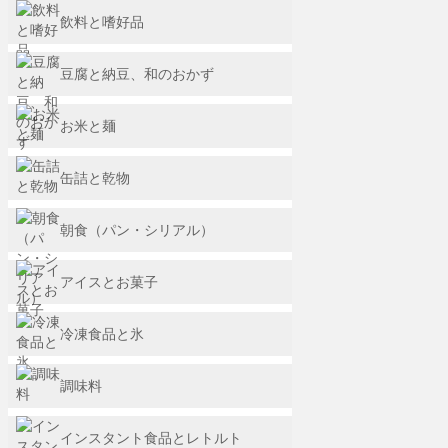
飲料と嗜好品
豆腐と納豆、和のおかず
お米と麺
缶詰と乾物
朝食（パン・シリアル）
アイスとお菓子
冷凍食品と氷
調味料
インスタント食品とレトルト