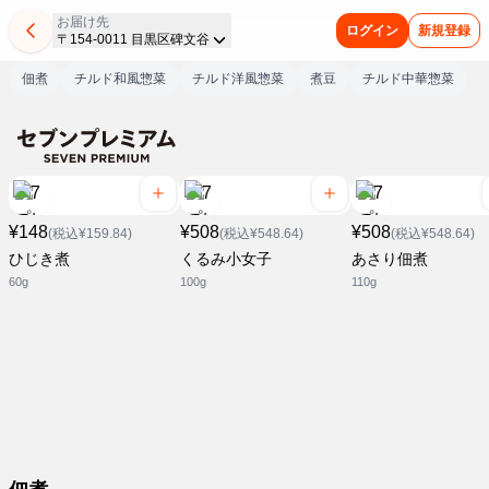
お届け先
ログイン
新規登録
〒154-0011 目黒区碑文谷
佃煮
チルド和風惣菜
チルド洋風惣菜
煮豆
チルド中華惣菜
¥148
¥508
¥508
(税込¥159.84)
(税込¥548.64)
(税込¥548.64)
ひじき煮
くるみ小女子
あさり佃煮
60g
100g
110g