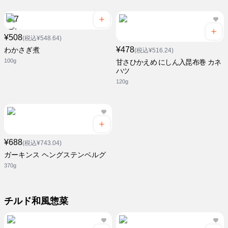
¥508
(税込¥548.64)
¥478
わかさぎ煮
(税込¥516.24)
100g
甘さひかえめ にしん入昆布巻 カネ
ハツ
120g
¥688
(税込¥743.04)
ガーキンス ヘングステンベルグ
370g
チルド和風惣菜