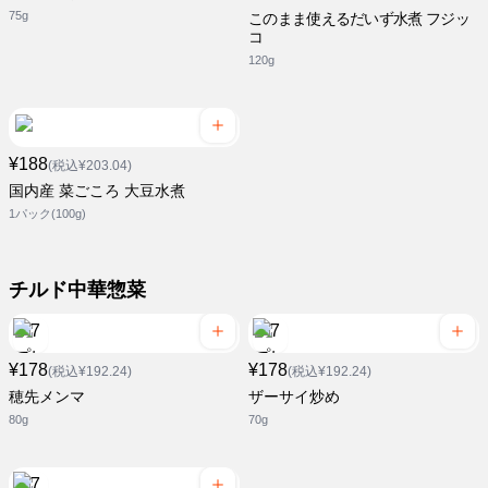
75g
このまま使えるだいず水煮 フジッ
コ
120g
¥188
(税込¥203.04)
国内産 菜ごころ 大豆水煮
1パック(100g)
チルド中華惣菜
¥178
¥178
(税込¥192.24)
(税込¥192.24)
穂先メンマ
ザーサイ炒め
80g
70g