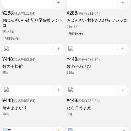
¥288
¥288
(税込¥311.04)
(税込¥311.04)
おばんざい小鉢 切り昆布煮 フジッ
おばんざい小鉢 きんぴら フジッコ
コ
31g×2P
36g×2個
月間安い値
月間安い値
¥448
¥448
(税込¥483.84)
(税込¥483.84)
数の子松前
数の子わさび
95g
130g
¥448
¥448
(税込¥483.84)
(税込¥483.84)
黄金ままかり
たらこうま煮
100g
90g