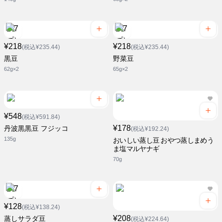
¥218
¥218
(税込¥235.44)
(税込¥235.44)
黒豆
野菜豆
62g×2
65g×2
¥548
(税込¥591.84)
¥178
丹波黒黒豆 フジッコ
(税込¥192.24)
135g
おいしい蒸し豆 おやつ蒸しまめう
ま塩マルヤナギ
70g
¥128
(税込¥138.24)
¥208
蒸しサラダ豆
(税込¥224.64)