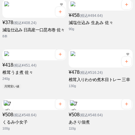
¥458
(税込¥494.64)
¥378
減塩仕込み 生あみ 佐々
(税込¥408.24)
90g
減塩仕込み 日高産一口昆布巻 佐々
8本
¥418
(税込¥451.44)
¥478
椎茸うま煮 佐々
(税込¥516.24)
240g
椎茸入りわかめ煮木目トレー 三幸
130g
月間安い値
¥508
¥508
(税込¥548.64)
(税込¥548.64)
くるみ小女子
あさり佃煮
100g
110g