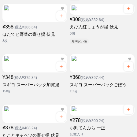
¥308
(税込¥332.64)
¥358
えび入紅しょうが揚 伏見
(税込¥386.64)
6個
ほたてと野菜の寄せ揚 伏見
3枚
月間安い値
¥348
¥368
(税込¥375.84)
(税込¥397.44)
スギヨ スーパーパック加賀揚
スギヨ スーパーパックごぼう
150g
135g
¥278
(税込¥300.24)
¥378
小判てんぷら 一正
(税込¥408.24)
10枚入り
たことキャベツの寄せ揚 伏見