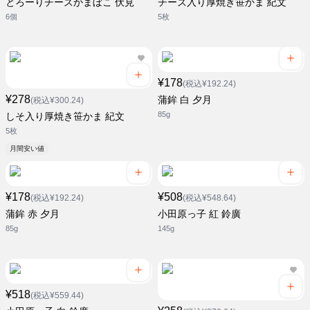
とろーりチーズかまぼこ 伏見
チーズ入り厚焼き笹かま 紀文
6個
5枚
¥178
(税込¥192.24)
¥278
蒲鉾 白 夕月
(税込¥300.24)
85g
しそ入り厚焼き笹かま 紀文
5枚
月間安い値
¥178
¥508
(税込¥192.24)
(税込¥548.64)
蒲鉾 赤 夕月
小田原っ子 紅 鈴廣
85g
145g
¥518
(税込¥559.44)