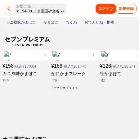
お届け先
ログイン
新規登録
〒154-0011 目黒区碑文谷
カニ風味かまぼこ
かまぼこ
ちくわ
おでんだね・揚物
¥158
¥168
¥128
(税込¥170.64)
(税込¥181.44)
(税込¥138.24)
カニ風味かまぼこ
かにかまフレーク
笹かまぼこ
10本
72g
3枚
セブンザプライス