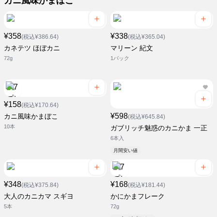
カニ風味かまぼこ
¥358
¥338
(税込¥386.64)
(税込¥365.04)
カネテツ ほぼカニ
マリーン 紀文
72g
1パック
¥158
(税込¥170.64)
¥598
カニ風味かまぼこ
(税込¥645.84)
10本
ガブリッチ魅惑のカニかま 一正
6本入
月間安い値
¥348
¥168
(税込¥375.84)
(税込¥181.44)
大人のカニカマ スギヨ
かにかまフレーク
5本
72g