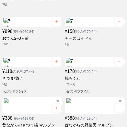
3枚
¥898
¥158
(税込¥969.84)
(税込¥170.64)
おでん2~3人前
チーズはんぺん
1011g
4個
¥118
¥178
(税込¥127.44)
(税込¥192.24)
さつま揚げ
焼ちくわ
5枚
3本入り
セブンザプライス
セブンザプライス
¥388
¥388
(税込¥419.04)
(税込¥419.04)
昔ながらのさつま揚 マルブン
昔ながらの野菜天 マルブン