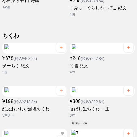
¥258
小田原っ子 白 鈴廣
(税込¥278.64)
145g
すみっコぐらしかまぼこ 紀文
4個
ちくわ
¥378
¥248
(税込¥408.24)
(税込¥267.84)
チーちく 紀文
竹笛 紀文
5個
4本
¥198
¥308
(税込¥213.84)
(税込¥332.64)
紀文おいしい減塩ちくわ
香ばし生ちくわ 一正
3本入り
3本
月間安い値