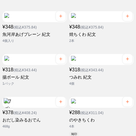
¥348
¥348
(税込¥375.84)
(税込¥375.84)
魚河岸あげプレーン 紀文
焼ちくわ 紀文
4個入り
2本
¥318
¥318
(税込¥343.44)
(税込¥343.44)
揚ボール 紀文
つみれ 紀文
1パック
4個
¥378
¥288
(税込¥408.24)
(税込¥311.04)
おだし染みるおでん
のやきちくわ
468g
4本
鳩印