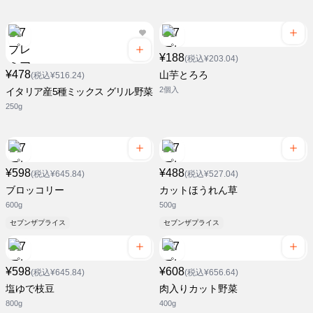
¥188
(税込¥203.04)
¥478
山芋とろろ
(税込¥516.24)
2個入
イタリア産5種ミックス グリル野菜
250g
¥598
¥488
(税込¥645.84)
(税込¥527.04)
ブロッコリー
カットほうれん草
600g
500g
セブンザプライス
セブンザプライス
¥598
¥608
(税込¥645.84)
(税込¥656.64)
塩ゆで枝豆
肉入りカット野菜
800g
400g