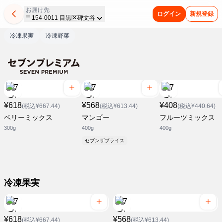
お届け先
ログイン
新規登録
〒154-0011 目黒区碑文谷
冷凍果実
冷凍野菜
¥618
¥568
¥408
(税込¥667.44)
(税込¥613.44)
(税込¥440.64)
ベリーミックス
マンゴー
フルーツミックス
300g
400g
400g
セブンザプライス
冷凍果実
¥618
¥568
(税込¥667.44)
(税込¥613.44)