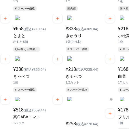
1コ
1コ
1束
¥ スーパー価格
国内産
国内産
¥658
¥338
¥218
(税込¥710.64)
(税込¥365.04)
とまと
きゅうり
小松
S~L 3~5個
1袋(2~4本)
1袋
顔が見える野菜。
¥ スーパー価格
¥ ス
¥338
¥218
¥168
(税込¥365.04)
(税込¥235.44)
きゃべつ
きゃべつ
白菜
1個
1/2カット
1/4カ
¥ スーパー価格
¥ スーパー価格
¥ ス
¥518
¥178
(税込¥559.44)
高GABAトマト
フリ
1パック
¥258
1個
(税込¥278.64)