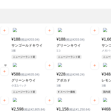
¥188
¥188
¥1,6
(税込¥203.04)
(税込¥203.04)
サンゴールドキウイ
グリーンキウイ
サン
1個
1コ
メガパ
ニュージーランド産
ニュージーランド産
ニュ
¥588
¥228
¥348
(税込¥635.04)
(税込¥246.24)
グリーンキウイ
アボカド
レモ
小玉1パック
1個
1個
ニュージーランド産
¥ スーパー価格
国内産
¥2,598
¥1,158
¥468
(税込¥2,805.84)
(税込¥1,250.64)