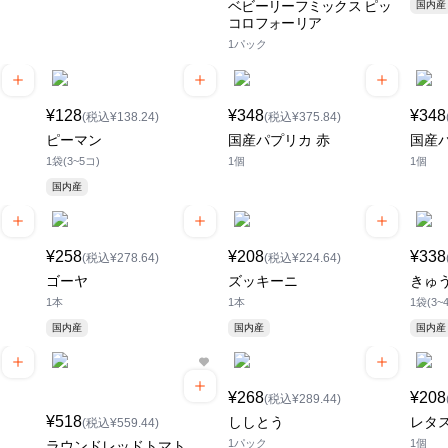
ベビーリーフミックス ピッ
国内産
コロフォーリア
1パック
¥128
¥348
¥348
(税込¥138.24)
(税込¥375.84)
ピーマン
国産パプリカ 赤
国産
1袋(3~5コ)
1個
1個
国内産
¥258
¥208
¥338
(税込¥278.64)
(税込¥224.64)
ゴーヤ
ズッキーニ
きゅ
1本
1本
1袋(3~
国内産
国内産
国内産
¥268
¥208
(税込¥289.44)
¥518
ししとう
レタ
(税込¥559.44)
1パック
1個
ラウンドレッドトマト