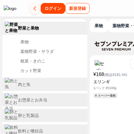
ログイン
新規登録
果物
葉物野菜
野菜と果物
果物
葉物野菜・サラダ
根菜・きのこ
カット野菜
¥168
(税込¥181.44)
エリンギ
肉と魚
1パック 約100g
¥ スーパー価格
お惣菜とお弁当
卵と乳製品
飲料と嗜好品