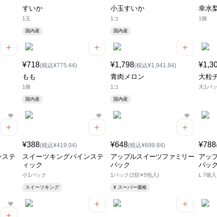
すいか
小玉すいか
幸水
1玉
1コ
1個
国内産
国内産
¥718
¥1,798
¥1,3
(税込¥775.44)
(税込¥1,941.84)
もも
青肉メロン
大粒
1個
1コ
大1パ
国内産
国内産
¥388
¥648
¥788
(税込¥419.04)
(税込¥699.84)
ンステ
スイーツキングパインステ
アップルスイーツファミリー
アッ
ィック
パック
パッ
小1パック
1パック(2切✕5包入)
L 7個入
スイーツキング
¥ スーパー価格