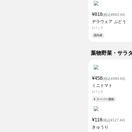
¥818
(税込¥883.44)
デラウェア ぶどう
1パック
国内産
葉物野菜・サラ
¥458
(税込¥494.64)
ミニトマト
1パック
¥ スーパー価格
¥118
(税込¥127.44)
きゅうり