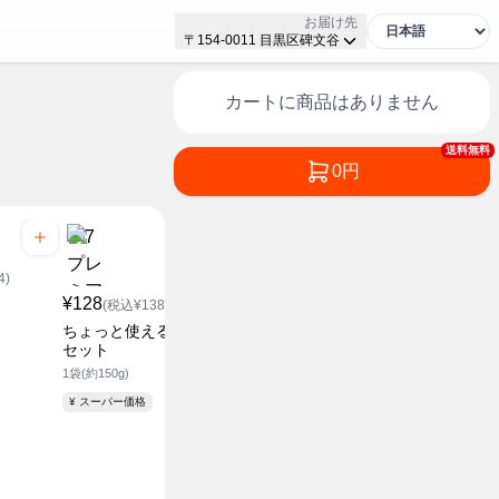
お届け先
〒154-0011 目黒区碑文谷
カートに商品はありません
送料無料
0円
4)
¥128
(税込¥138.24)
ちょっと使える野菜炒め
セット
1袋(約150g)
¥ スーパー価格
¥178
¥258
(税込¥192.24)
(税込¥2
きのこと野菜の炒め用セ
ラーメンに
ット
セット
1袋(約230g)
1袋(約300g)