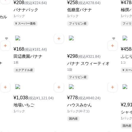
¥208
¥258
¥478
(税込¥224.64)
(税込¥278.64)
バナナパック
低糖度バナナ
極撰
1パック
1パック
1パッ
カル
¥ スーパー価格
フィリピン産
フィ
¥168
¥458
(税込¥181.44)
¥298
田辺農園バナナ
ふじ
(税込¥321.84)
1本
1コ
ナ
バナナ スウィーティオ
1袋
エクアドル産
¥ ス
フィリピン産
¥1,038
¥778
(税込¥1,121.04)
(税込¥840.24)
¥2,9
地場いちご
ハウスみかん
1パック
1パック(4~7コ)
シャ
1パック(
国内産
国内産