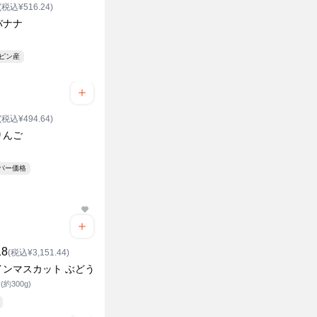
(税込¥516.24)
バナナ
ク
リピン産
(税込¥494.64)
りんご
ーパー価格
18
(税込¥3,151.44)
インマスカット ぶどう
約300g)