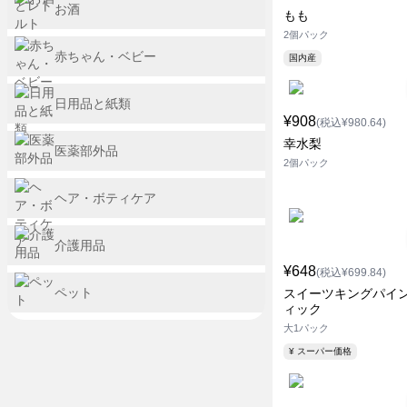
お酒
もも
2個パック
赤ちゃん・ベビー
国内産
日用品と紙類
¥908
(税込¥980.64)
幸水梨
医薬部外品
2個パック
ヘア・ボティケア
介護用品
¥648
(税込¥699.84)
ペット
スイーツキングパイ
ィック
大1パック
¥ スーパー価格