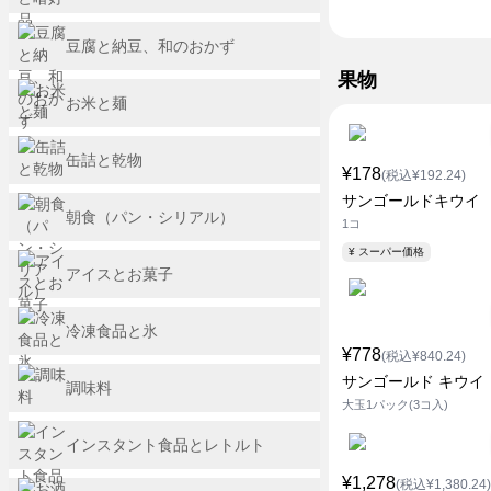
豆腐と納豆、和のおかず
果物
お米と麺
缶詰と乾物
¥178
(税込¥192.24)
サンゴールドキウイ
朝食（パン・シリアル）
1コ
¥ スーパー価格
アイスとお菓子
冷凍食品と氷
¥778
(税込¥840.24)
サンゴールド キウイ
調味料
大玉1パック(3コ入)
インスタント食品とレトルト
¥1,278
(税込¥1,380.24)