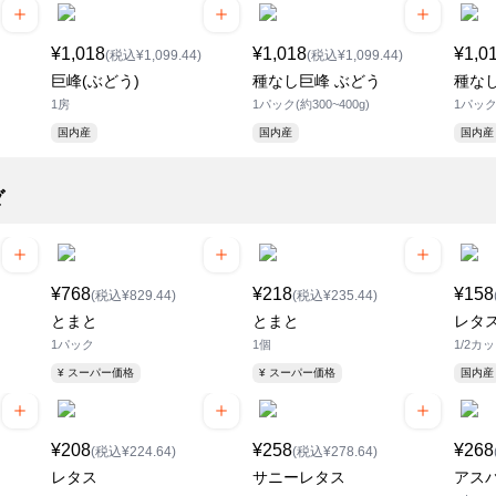
¥1,018
¥1,018
¥1,0
(税込¥1,099.44)
(税込¥1,099.44)
巨峰(ぶどう)
種なし巨峰 ぶどう
種な
1房
1パック(約300~400g)
1パッ
国内産
国内産
国内産
ダ
¥768
¥218
¥158
(税込¥829.44)
(税込¥235.44)
とまと
とまと
レタ
1パック
1個
1/2カ
¥ スーパー価格
¥ スーパー価格
国内産
¥208
¥258
¥268
(税込¥224.64)
(税込¥278.64)
レタス
サニーレタス
アス