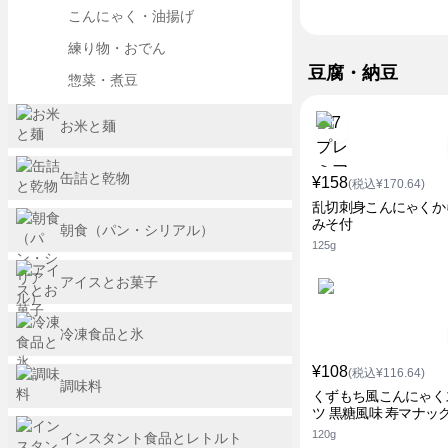
こんにゃく・油揚げ
練り物・おでん
豆腐・納豆
惣菜・煮豆
お米と麺
缶詰と乾物
¥158
(税込¥170.64)
乱切刺身こんにゃくか
みそ付
朝食（パン・シリアル）
125g
アイスとお菓子
冷凍食品と氷
¥108
(税込¥116.64)
調味料
くずもち風こんにゃく
ツ 黒糖風味 寿マナッ
120g
インスタント食品とレトルト