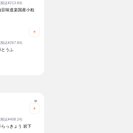
(税込¥213.84)
納豆味道楽国産小粒
(税込¥267.84)
麻とうふ
(税込¥408.24)
辛らっきょう 岩下
ク