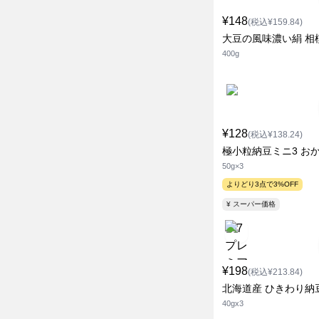
¥148
(税込¥159.84)
大豆の風味濃い絹 相
400g
¥128
(税込¥138.24)
極小粒納豆ミニ3 お
50g×3
よりどり3点で3%OFF
¥ スーパー価格
¥198
(税込¥213.84)
北海道産 ひきわり納
40gx3