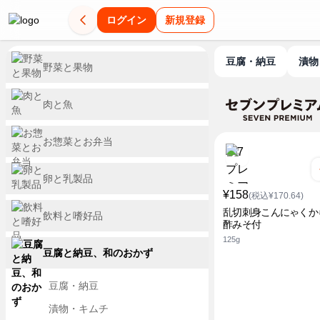
ログイン
新規登録
豆腐・納豆
漬
野菜と果物
肉と魚
お惣菜とお弁当
卵と乳製品
¥158
(税込¥170.64)
乱切刺身こんにゃくか
飲料と嗜好品
酢みそ付
125g
豆腐と納豆、和のおかず
豆腐・納豆
漬物・キムチ