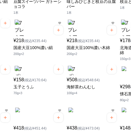
濃い絹
豆腐スイーツバー ガトーシ
味しみひじきと枝豆の豆腐
枝豆
ョコラ
バー
1本
1本
1本
¥218
¥218
¥178
(税込¥235.44)
(税込¥235.44)
国産大豆100%濃い絹
国産大豆100%濃い木綿
北海道
綿
200g×2
200g×2
150g×3
¥158
¥508
(税込¥170.64)
(税込¥548.64)
¥298
玉子とうふ
海鮮茶わんむし
70g×3
100g×4
懐石
80g×2
¥418
¥438
¥148
(税込¥451.44)
(税込¥473.04)