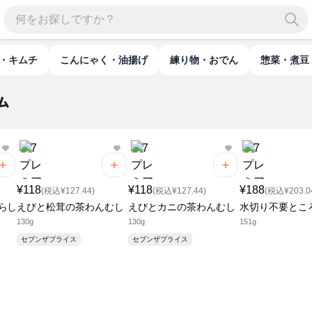
物・キムチ
こんにゃく・油揚げ
練り物・おでん
惣菜・煮豆
¥118
¥118
¥188
(税込¥127.44)
(税込¥127.44)
(税込¥203.0
らし
えびと松茸の茶わんむし
えびとカニの茶わんむし
水切り不要とこ
130g
130g
151g
セブンザプライス
セブンザプライス