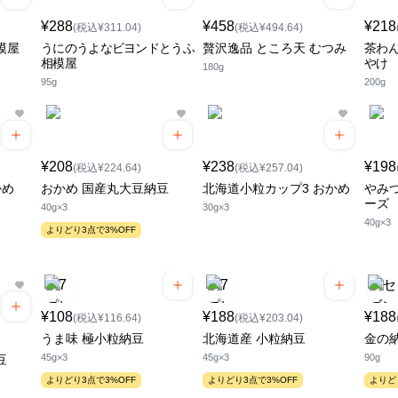
¥288
¥458
¥218
(税込¥311.04)
(税込¥494.64)
模屋
うにのうよなビヨンドとうふ
贅沢逸品 ところ天 むつみ
茶わん
相模屋
やけ
180g
95g
200g
¥208
¥238
¥198
(税込¥224.64)
(税込¥257.04)
かめ
おかめ 国産丸大豆納豆
北海道小粒カップ3 おかめ
やみ
ーズ
40g×3
30g×3
40g×3
よりどり3点で3%OFF
¥108
¥188
¥188
(税込¥116.64)
(税込¥203.04)
うま味 極小粒納豆
北海道産 小粒納豆
金の
45g×3
45g×3
90g
豆
よりどり3点で3%OFF
よりどり3点で3%OFF
よりど