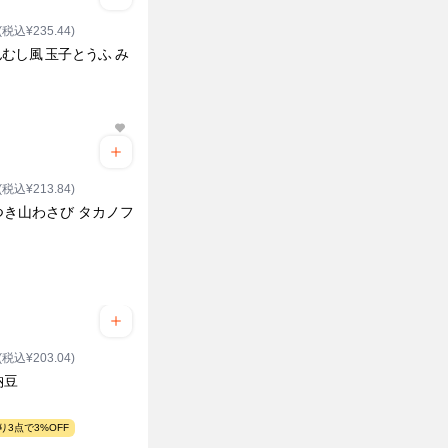
(税込¥235.44)
むし風 玉子とうふ み
(税込¥213.84)
つき山わさび タカノフ
(税込¥203.04)
納豆
り3点で3%OFF