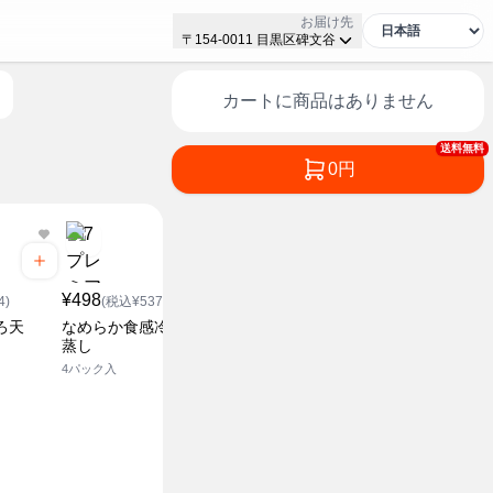
お届け先
〒154-0011 目黒区碑文谷
カートに商品はありません
送料無料
0円
¥158
(税込¥170.64)
¥498
¥148
ところてん 黒酢
4)
(税込¥537.84)
(税込¥1
2食入
ろ天
なめらか食感冷し茶わん
北海道産大
蒸し
絹
4パック入
450g