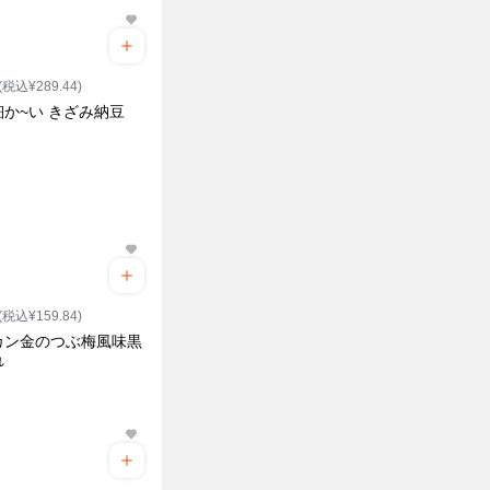
(税込¥289.44)
か~い きざみ納豆
(税込¥159.84)
カン金のつぶ梅風味黒
れ