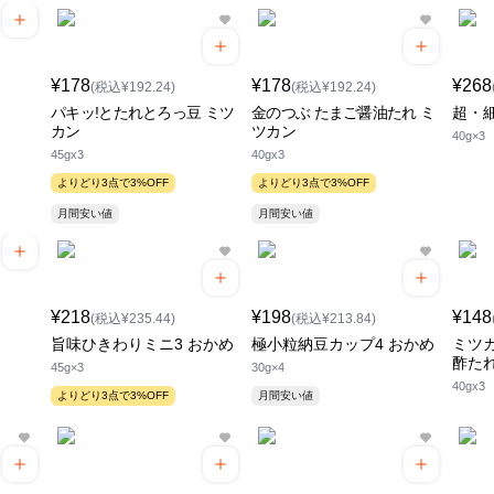
¥178
¥178
¥268
(税込¥192.24)
(税込¥192.24)
パキッ!とたれとろっ豆 ミツ
金のつぶ たまご醤油たれ ミ
超・細
カン
ツカン
40g×3
45gx3
40gx3
よりどり3点で3%OFF
よりどり3点で3%OFF
月間安い値
月間安い値
¥218
¥198
¥148
(税込¥235.44)
(税込¥213.84)
旨味ひきわりミニ3 おかめ
極小粒納豆カップ4 おかめ
ミツ
酢た
45g×3
30g×4
40gx3
よりどり3点で3%OFF
月間安い値