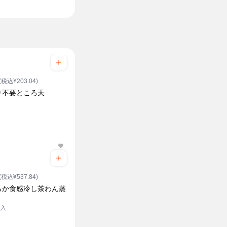
(税込¥203.04)
り不要ところ天
(税込¥537.84)
らか食感冷し茶わん蒸
ク入