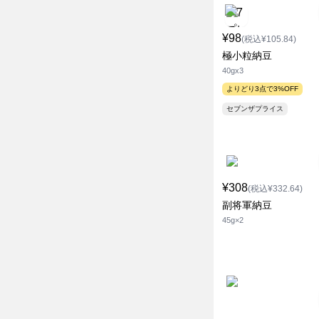
¥98
(税込¥105.84)
極小粒納豆
40gx3
よりどり3点で3%OFF
セブンザプライス
¥308
(税込¥332.64)
副将軍納豆
45g×2