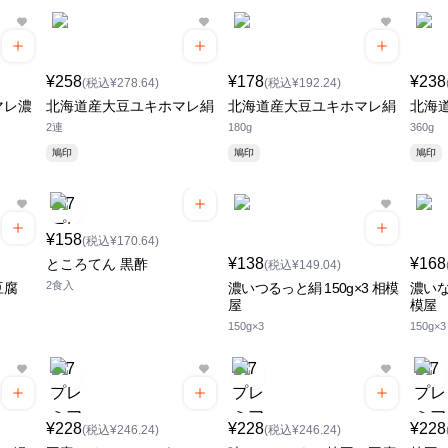
¥258
¥178
¥238
(税込¥278.64)
(税込¥192.24)
マレ濃
北海道産大豆ユキホマレ絹
北海道産大豆ユキホマレ絹
北海
2連
180g
360g
鳩印
鳩印
鳩印
¥158
(税込¥170.64)
¥138
¥168
ところてん 黒酢
(税込¥149.04)
2食入
豆腐
濃いつるっと絹 150g×3 相模
濃いな
屋
模屋
150g×3
150g×3
¥228
¥228
¥228
(税込¥246.24)
(税込¥246.24)