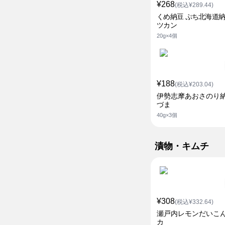
¥268
(税込¥289.44)
くめ納豆 ぷち北海道納
ツカン
20g×4個
¥188
(税込¥203.04)
伊勢志摩あおさのり納
づま
40g×3個
漬物・キムチ
¥308
(税込¥332.64)
瀬戸内レモンだいこん
カ