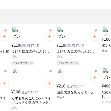
¥188
¥118
¥118
水切
(税込¥127.44)
(税込¥127.44)
151g
らし酢
えびと松茸の茶わんむし
えびとカニの茶わんむし
130g
130g
セブンザプライス
セブンザプライス
¥218
¥498
(税込¥235.44)
¥108
国産大豆なめらかとうふ
なめ
(税込¥116.64)
し
80g×4
スイー
くずもち風こんにゃくスイー
4パッ
ク
ツはっさく味 寿マナック
120g