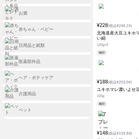
お酒
¥228
(税込¥246.24)
赤ちゃん・ベビー
北海道産大豆ユキホ
い絹
日用品と紙類
120g×3
鳩印
医薬部外品
ヘア・ボティケア
¥188
(税込¥203.04)
ユキホマレ濃いよせ
介護用品
220g
鳩印
ペット
¥148
(税込¥159.84)