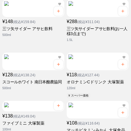
¥148
¥288
(税込¥159.84)
(税込¥311.04)
三ツ矢サイダー アサヒ飲料
三ツ矢サイダー アサヒ飲料(お一人
様3点まで)
500ml
1.5L
¥128
¥118
(税込¥138.24)
(税込¥127.44)
スコールホワイト 南日本酪農協同
オロナミンCドリンク 大塚製薬
500ml
120ml
¥ スーパー価格
¥138
(税込¥149.04)
¥108
ファイブミニ 大塚製薬
(税込¥116.64)
100ml
マッチビタミンみかん 大塚食品