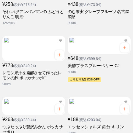
¥258
¥438
(税込¥278.64)
(税込¥473.04)
それいけ!アンパンマンの ぶどうと
のむ果実 グレープフルーツ 名古屋
りんご 明治
製酪
125ml×3
900ml
¥648
(税込¥699.84)
¥778
美酢プラスブルーベリー CJ
(税込¥840.24)
500ml
レモン果汁を発酵させて作ったレ
モンの酢 ポッカサッポロ
よりどり3点で3%OFF
500ml
¥268
¥188
(税込¥289.44)
(税込¥203.04)
つぶたっぷり贅沢みかん ポッカサ
エッセンシャルズ 鉄分 キリン
ッポロ