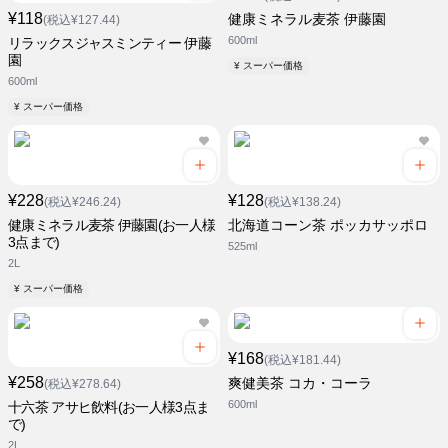
¥118
健康ミネラル麦茶 伊藤園
(税込¥127.44)
600ml
リラックスジャスミンティー 伊藤
園
¥ スーパー価格
600ml
¥ スーパー価格
¥228
¥128
(税込¥246.24)
(税込¥138.24)
健康ミネラル麦茶 伊藤園(お一人様
北海道コーン茶 ポッカサッポロ
3点まで)
525ml
2L
¥ スーパー価格
¥168
(税込¥181.44)
¥258
爽健美茶 コカ・コーラ
(税込¥278.64)
600ml
十六茶 アサヒ飲料(お一人様3点ま
で)
2L