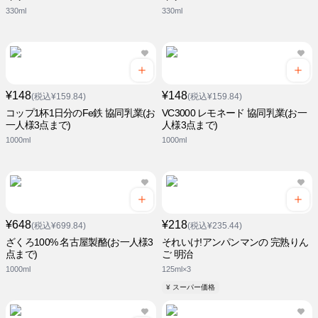
330ml
330ml
¥148
¥148
(税込¥159.84)
(税込¥159.84)
コップ1杯1日分のFe鉄 協同乳業(お
VC3000 レモネード 協同乳業(お一
一人様3点まで)
人様3点まで)
1000ml
1000ml
¥648
¥218
(税込¥699.84)
(税込¥235.44)
ざくろ100% 名古屋製酪(お一人様3
それいけ!アンパンマンの 完熟りん
点まで)
ご 明治
1000ml
125ml×3
¥ スーパー価格