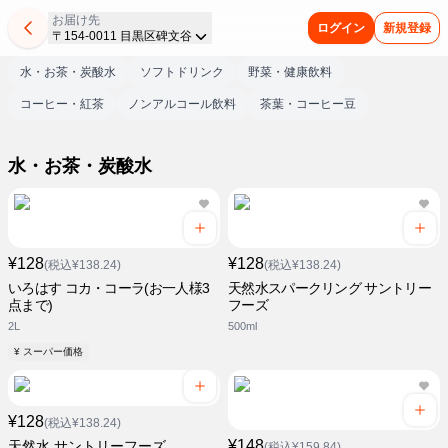
お届け先
ログイン
新規登録
〒154-0011 目黒区碑文谷
水・お茶・炭酸水
ソフトドリンク
野菜・健康飲料
コーヒー・紅茶
ノンアルコール飲料
茶葉・コーヒー豆
水・お茶・炭酸水
¥128
¥128
(税込¥138.24)
(税込¥138.24)
いろはす コカ・コーラ(お一人様3
天然水スパークリング サントリー
点まで)
フーズ
2L
500ml
¥ スーパー価格
¥128
(税込¥138.24)
¥148
天然水 サントリーフーズ
(税込¥159.84)