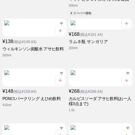
500ml
¥ スーパー価格
¥168
(税込¥181.44)
¥138
ラムネ瓶 サンガリア
(税込¥149.04)
200ml
ウィルキンソン炭酸水 アサヒ飲料
500ml
¥148
¥268
(税込¥159.84)
(税込¥289.44)
POMスパークリング えひめ飲料
カルピスソーダ アサヒ飲料(お一人
様3点まで)
410ml
1.5L