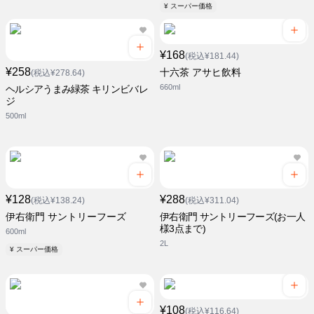
¥ スーパー価格
¥168
(税込¥181.44)
¥258
十六茶 アサヒ飲料
(税込¥278.64)
660ml
ヘルシアうまみ緑茶 キリンビバレ
ジ
500ml
¥128
¥288
(税込¥138.24)
(税込¥311.04)
伊右衛門 サントリーフーズ
伊右衛門 サントリーフーズ(お一人
様3点まで)
600ml
2L
¥ スーパー価格
¥108
(税込¥116.64)