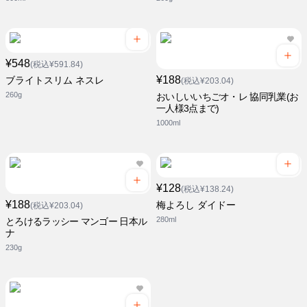
¥548
(税込¥591.84)
¥188
ブライトスリム ネスレ
(税込¥203.04)
260g
おいしいいちごオ・レ 協同乳業(お
一人様3点まで)
1000ml
¥128
(税込¥138.24)
¥188
梅よろし ダイドー
(税込¥203.04)
280ml
とろけるラッシー マンゴー 日本ル
ナ
230g