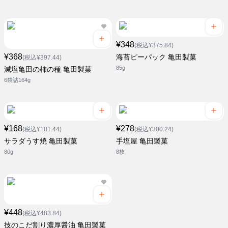
¥348
(税込¥375.84)
¥368
海苔ピーパック 亀田製菓
(税込¥397.44)
85g
減塩亀田の柿の種 亀田製菓
6袋詰164g
¥168
¥278
(税込¥181.44)
(税込¥300.24)
サラダうす焼 亀田製菓
手塩屋 亀田製菓
80g
8枚
¥448
(税込¥483.84)
技のこだ割り濃厚醤油 亀田製菓