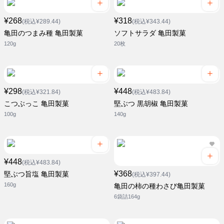
¥268
¥318
(税込¥289.44)
(税込¥343.44)
亀田のつまみ種 亀田製菓
ソフトサラダ 亀田製菓
120g
20枚
¥298
¥448
(税込¥321.84)
(税込¥483.84)
こつぶっこ 亀田製菓
堅ぶつ 黒胡椒 亀田製菓
100g
140g
¥448
(税込¥483.84)
¥368
堅ぶつ旨塩 亀田製菓
(税込¥397.44)
160g
亀田の柿の種わさび亀田製菓
6袋詰164g