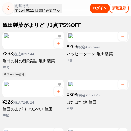
お届け先
ログイン
新規登録
〒154-0011 目黒区碑文谷
亀田製菓がよりどり3点で5%OFF
¥268
(税込¥289.44)
¥368
ハッピーターン 亀田製菓
(税込¥397.44)
96g
亀田の柿の種6袋詰 亀田製菓
180g
¥ スーパー価格
¥308
(税込¥332.64)
¥228
ぽたぽた焼 亀田
(税込¥246.24)
20枚
亀田のまがりせんべい 亀田
16枚