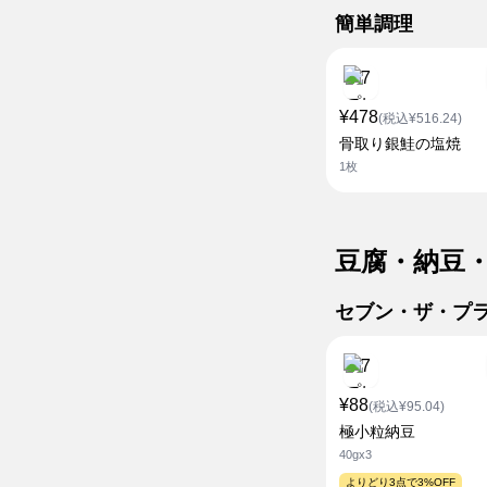
簡単調理
¥478
(税込¥516.24)
骨取り銀鮭の塩焼
1枚
豆腐・納豆
セブン・ザ・プ
¥88
(税込¥95.04)
極小粒納豆
40gx3
よりどり3点で3%OFF