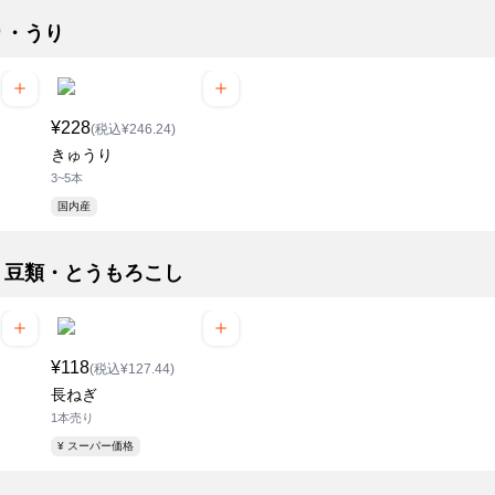
り・うり
¥228
(税込¥246.24)
きゅうり
3~5本
国内産
・豆類・とうもろこし
¥118
(税込¥127.44)
長ねぎ
1本売り
¥ スーパー価格