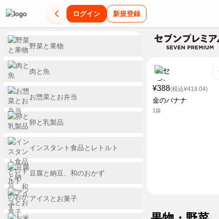
ログイン
新規登録
野菜と果物
肉と魚
¥388
(税込¥419.04)
お惣菜とお弁当
金のバナナ
1袋
卵と乳製品
インスタント食品とレトルト
豆腐と納豆、和のおかず
アイスとお菓子
果物・野菜