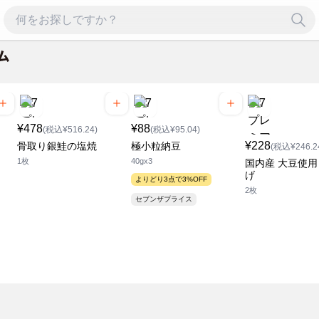
¥478
¥88
(税込¥516.24)
(税込¥95.04)
¥228
骨取り銀鮭の塩焼
極小粒納豆
(税込¥246.2
1枚
40gx3
国内産 大豆使
げ
よりどり3点で3%OFF
2枚
セブンザプライス