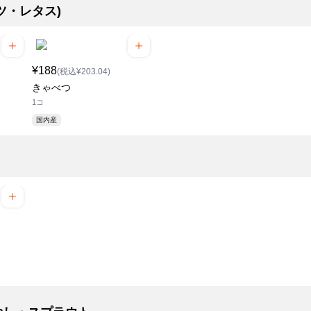
ツ・レタス)
¥188
(税込¥203.04)
きゃべつ
1コ
国内産