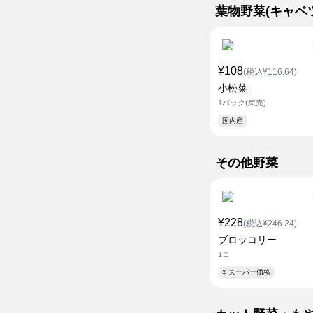
葉物野菜(キャベ
¥108
(税込¥116.64)
小松菜
1パック(束売)
国内産
その他野菜
¥228
(税込¥246.24)
ブロッコリー
1コ
¥ スーパー価格