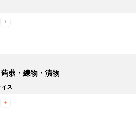
・蒟蒻・練物・漬物
ライス