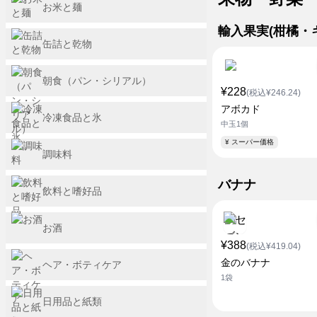
お米と麺
輸入果実(柑橘
缶詰と乾物
朝食（パン・シリアル）
¥228
(税込¥246.24)
アボカド
冷凍食品と氷
中玉1個
¥ スーパー価格
調味料
バナナ
飲料と嗜好品
お酒
¥388
(税込¥419.04)
金のバナナ
ヘア・ボティケア
1袋
日用品と紙類