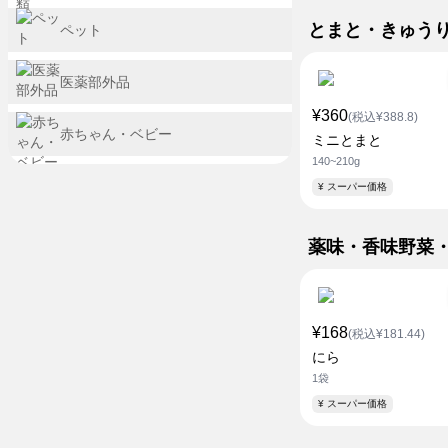
とまと・きゅう
ペット
医薬部外品
¥360
(税込¥388.8)
赤ちゃん・ベビー
ミニとまと
140~210g
¥ スーパー価格
薬味・香味野菜
¥168
(税込¥181.44)
にら
1袋
¥ スーパー価格