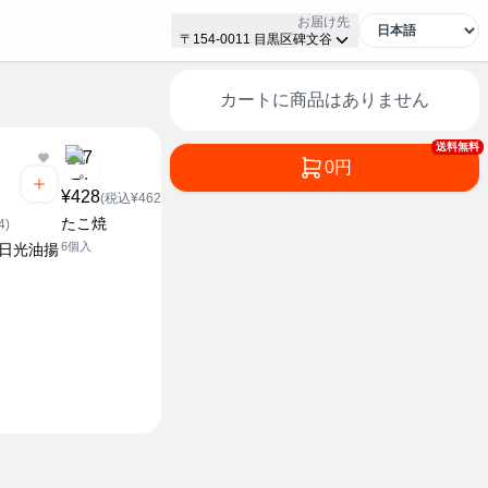
お届け先
〒154-0011 目黒区碑文谷
カートに商品はありません
送料無料
0円
¥428
¥78
(税込¥462.24)
(税込¥84.24)
¥148
たこ焼
むぎ茶
4)
(税込¥1
6個入
525ml
用日光油揚
オリジナル
900ml
セブンザプライス