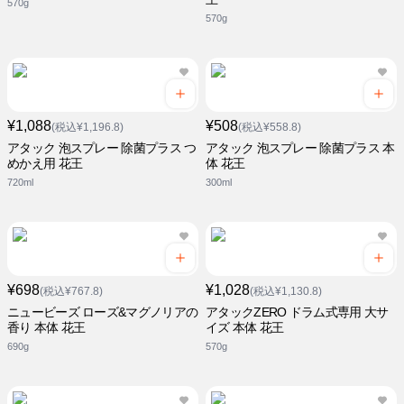
570g
570g
¥1,088
¥508
(税込¥1,196.8)
(税込¥558.8)
アタック 泡スプレー 除菌プラス つ
アタック 泡スプレー 除菌プラス 本
めかえ用 花王
体 花王
720ml
300ml
¥698
¥1,028
(税込¥767.8)
(税込¥1,130.8)
ニュービーズ ローズ&マグノリアの
アタックZERO ドラム式専用 大サ
香り 本体 花王
イズ 本体 花王
690g
570g