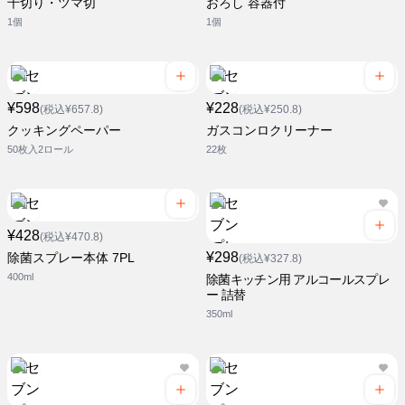
千切り・ツマ切
おろし 容器付
1個
1個
¥598
¥228
(税込¥657.8)
(税込¥250.8)
クッキングペーパー
ガスコンロクリーナー
50枚入2ロール
22枚
¥428
(税込¥470.8)
¥298
除菌スプレー本体 7PL
(税込¥327.8)
400ml
除菌キッチン用 アルコールスプレ
ー 詰替
350ml