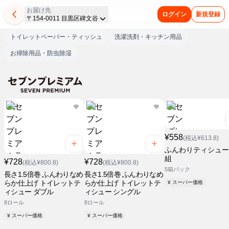
お届け先
ログイン
新規登録
〒154-0011 目黒区碑文谷
トイレットペーパー・ティッシュ
洗濯洗剤・キッチン用品
お掃除用品・防虫除湿
¥558
(税込¥613.8)
ふんわりティシュー 
組
¥728
¥728
(税込¥800.8)
(税込¥800.8)
5箱パック
長さ1.5倍巻 ふんわりなめ
長さ1.5倍巻 ふんわりなめ
らか仕上げ トイレットテ
らか仕上げ トイレットテ
¥ スーパー価格
ィシュー ダブル
ィシュー シングル
8ロール
8ロール
¥ スーパー価格
¥ スーパー価格