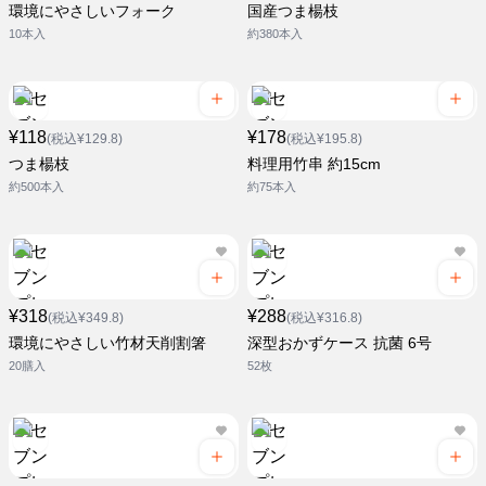
環境にやさしいフォーク
国産つま楊枝
10本入
約380本入
¥118
¥178
(税込¥129.8)
(税込¥195.8)
つま楊枝
料理用竹串 約15cm
約500本入
約75本入
¥318
¥288
(税込¥349.8)
(税込¥316.8)
環境にやさしい竹材天削割箸
深型おかずケース 抗菌 6号
20膳入
52枚