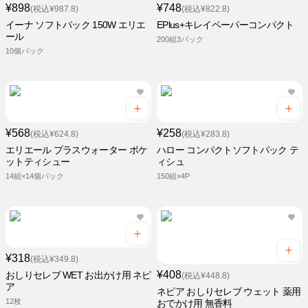
¥898
¥748
(税込¥987.8)
(税込¥822.8)
イーナ ソフトパック 150W エリエ
EPlus+キレイペーパーコンパクト
ール
200組3パック
10個パック
¥568
¥258
(税込¥624.8)
(税込¥283.8)
エリエール プラスウォーター ポケ
ハロー コンパクトソフトパック テ
ットティシュー
ィシュ
14組×14個パック
150組×4P
¥318
(税込¥349.8)
¥408
おしりセレブ WET お出かけ用 ネピ
(税込¥448.8)
ア
ネピア おしりセレブ ウェット 薬用
12枚
おでかけ用 無香料