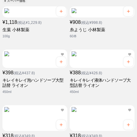
¥ スーパー価格
¥1,118
¥908
(税込¥1,229.8)
(税込¥998.8)
生葉 小林製薬
糸ようじ 小林製薬
100g
60本
¥398
¥388
(税込¥437.8)
(税込¥426.8)
キレイキレイ泡ハンドソープ大型
キレイキレイ液体ハンドソープ大
詰替 ライオン
型詰替 ライオン
450ml
450ml
¥318
¥318
(税込¥349.8)
(税込¥349.8)