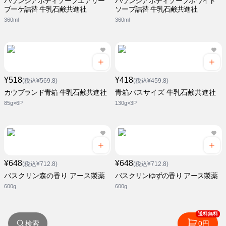
バウンシアボディソープエアリー
バウンシアボディソープホワイト
ブーケ詰替 牛乳石鹸共進社
ソープ詰替 牛乳石鹸共進社
360ml
360ml
¥518
¥418
(税込¥569.8)
(税込¥459.8)
カウブランド青箱 牛乳石鹸共進社
青箱バスサイズ 牛乳石鹸共進社
85g×6P
130g×3P
¥648
¥648
(税込¥712.8)
(税込¥712.8)
バスクリン森の香り アース製薬
バスクリンゆずの香り アース製薬
600g
600g
送料無料
検索
0円