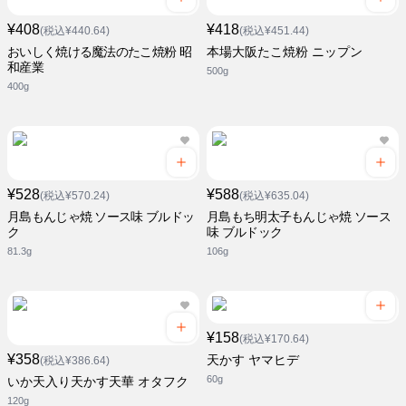
¥408
¥418
(税込¥440.64)
(税込¥451.44)
おいしく焼ける魔法のたこ焼粉 昭
本場大阪たこ焼粉 ニップン
和産業
500g
400g
¥528
¥588
(税込¥570.24)
(税込¥635.04)
月島もんじゃ焼 ソース味 ブルドッ
月島もち明太子もんじゃ焼 ソース
ク
味 ブルドック
81.3g
106g
¥158
(税込¥170.64)
¥358
天かす ヤマヒデ
(税込¥386.64)
60g
いか天入り天かす天華 オタフク
120g