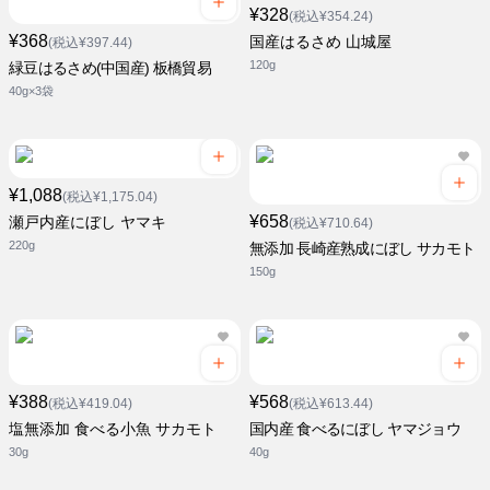
¥328
(税込¥354.24)
¥368
国産はるさめ 山城屋
(税込¥397.44)
120g
緑豆はるさめ(中国産) 板橋貿易
40g×3袋
¥1,088
(税込¥1,175.04)
¥658
瀬戸内産にぼし ヤマキ
(税込¥710.64)
220g
無添加 長崎産熟成にぼし サカモト
150g
¥388
¥568
(税込¥419.04)
(税込¥613.44)
塩無添加 食べる小魚 サカモト
国内産 食べるにぼし ヤマジョウ
30g
40g