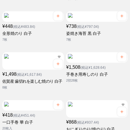
¥448
¥738
(税込¥483.84)
(税込¥797.04)
全形焼のり 白子
姿焼き海苔 黒 白子
7枚
7枚
¥1,508
(税込¥1,628.64)
¥1,498
手巻き用寿しのり 白子
(税込¥1,617.84)
2切28枚
佐賀産 歯切れを楽しむ焼のり 白子
8枚
¥418
(税込¥451.44)
¥868
一口手巻 華 白子
(税込¥937.44)
20枚入
おにぎりのり(焼のり) 白子