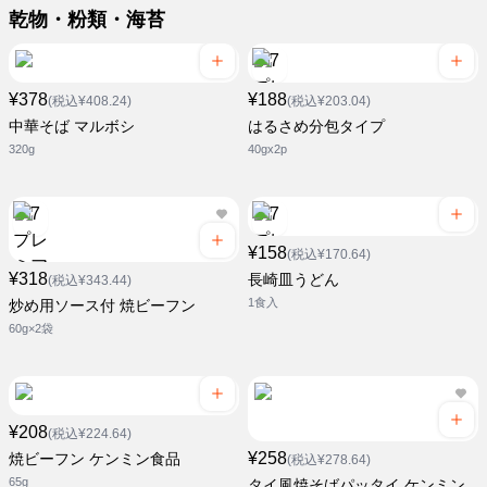
乾物・粉類・海苔
¥378
¥188
(税込¥408.24)
(税込¥203.04)
中華そば マルボシ
はるさめ分包タイプ
320g
40gx2p
¥158
(税込¥170.64)
¥318
長崎皿うどん
(税込¥343.44)
1食入
炒め用ソース付 焼ビーフン
60g×2袋
¥208
(税込¥224.64)
¥258
焼ビーフン ケンミン食品
(税込¥278.64)
65g
タイ風焼そばパッタイ ケンミン