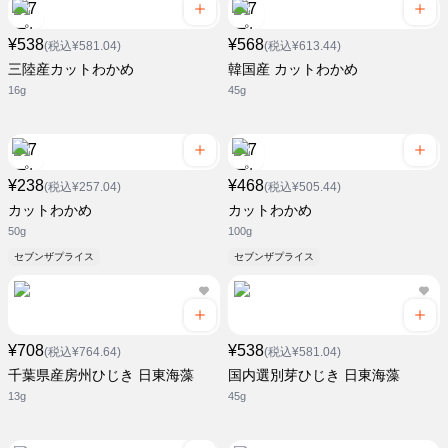
¥538
¥568
(税込¥581.04)
(税込¥613.44)
三陸産カットわかめ
韓国産 カットわかめ
16g
45g
¥238
¥468
(税込¥257.04)
(税込¥505.44)
カットわかめ
カットわかめ
50g
100g
セブンザプライス
セブンザプライス
¥708
¥538
(税込¥764.64)
(税込¥581.04)
千葉県産房州ひじき 日東海藻
国内選別芽ひじき 日東海藻
13g
45g