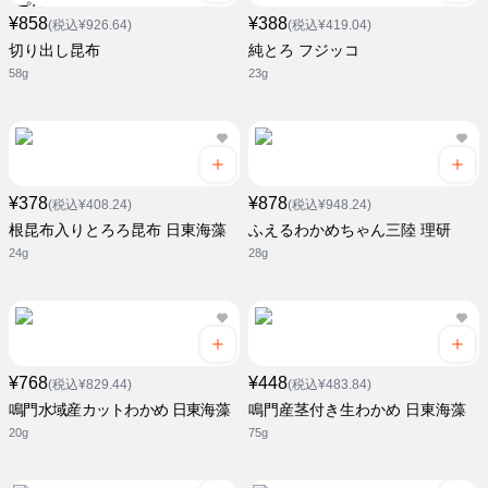
¥858
¥388
(税込¥926.64)
(税込¥419.04)
切り出し昆布
純とろ フジッコ
58g
23g
¥378
¥878
(税込¥408.24)
(税込¥948.24)
根昆布入りとろろ昆布 日東海藻
ふえるわかめちゃん三陸 理研
24g
28g
¥768
¥448
(税込¥829.44)
(税込¥483.84)
鳴門水域産カットわかめ 日東海藻
鳴門産茎付き生わかめ 日東海藻
20g
75g