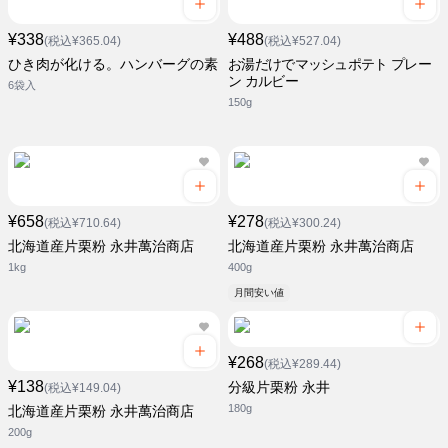
¥338
¥488
(税込¥365.04)
(税込¥527.04)
ひき肉が化ける。ハンバーグの素
お湯だけでマッシュポテト プレー
ン カルビー
6袋入
150g
¥658
¥278
(税込¥710.64)
(税込¥300.24)
北海道産片栗粉 永井萬治商店
北海道産片栗粉 永井萬治商店
1kg
400g
月間安い値
¥268
(税込¥289.44)
¥138
分級片栗粉 永井
(税込¥149.04)
180g
北海道産片栗粉 永井萬治商店
200g