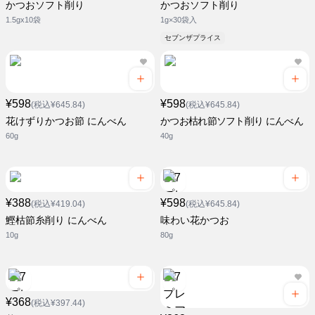
かつおソフト削り
かつおソフト削り
1.5gx10袋
1g×30袋入
セブンザプライス
¥598
¥598
(税込¥645.84)
(税込¥645.84)
花けずりかつお節 にんべん
かつお枯れ節ソフト削り にんべん
60g
40g
¥388
¥598
(税込¥419.04)
(税込¥645.84)
鰹枯節糸削り にんべん
味わい花かつお
10g
80g
¥368
(税込¥397.44)