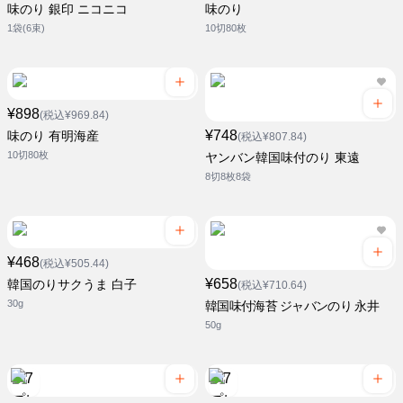
味のり 銀印 ニコニコ
味のり
1袋(6束)
10切80枚
¥898
(税込¥969.84)
¥748
味のり 有明海産
(税込¥807.84)
10切80枚
ヤンバン韓国味付のり 東遠
8切8枚8袋
¥468
(税込¥505.44)
¥658
韓国のりサクうま 白子
(税込¥710.64)
30g
韓国味付海苔 ジャバンのり 永井
50g