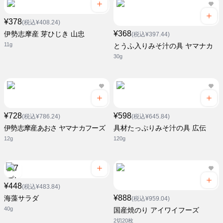
¥378
(税込¥408.24)
¥368
伊勢志摩産 芽ひじき 山忠
(税込¥397.44)
11g
とうふ入りみそ汁の具 ヤマナカ
30g
¥728
¥598
(税込¥786.24)
(税込¥645.84)
伊勢志摩産あおさ ヤマナカフーズ
具材たっぷりみそ汁の具 広伝
12g
120g
¥448
(税込¥483.84)
¥888
海藻サラダ
(税込¥959.04)
40g
国産焼のり アイワイフーズ
2切20枚