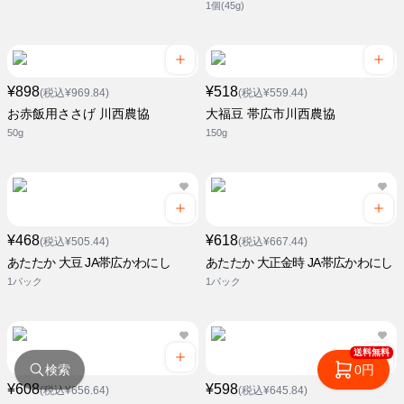
1個(45g)
¥898
¥518
(税込¥969.84)
(税込¥559.44)
お赤飯用ささげ 川西農協
大福豆 帯広市川西農協
50g
150g
¥468
¥618
(税込¥505.44)
(税込¥667.44)
あたたか 大豆 JA帯広かわにし
あたたか 大正金時 JA帯広かわにし
1パック
1パック
送料無料
検索
0円
¥608
¥598
(税込¥656.64)
(税込¥645.84)