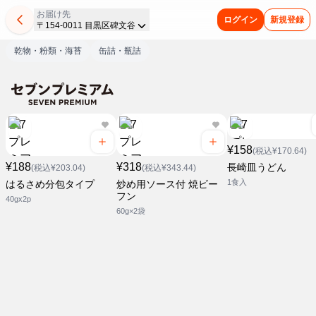
お届け先
ログイン
新規登録
〒154-0011 目黒区碑文谷
乾物・粉類・海苔
缶詰・瓶詰
¥158
(税込¥170.64)
¥188
¥318
長崎皿うどん
(税込¥203.04)
(税込¥343.44)
1食入
はるさめ分包タイプ
炒め用ソース付 焼ビー
フン
40gx2p
60g×2袋