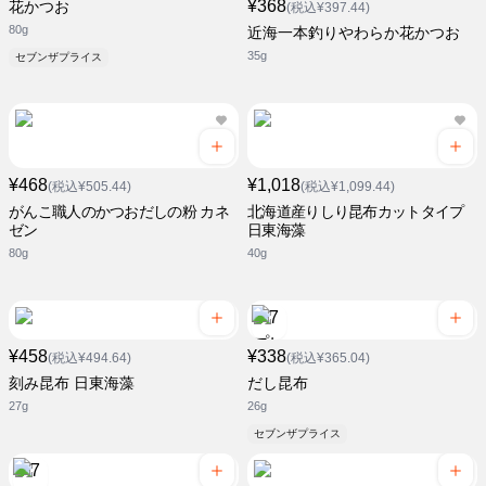
¥368
花かつお
(税込¥397.44)
80g
近海一本釣りやわらか花かつお
35g
セブンザプライス
¥468
¥1,018
(税込¥505.44)
(税込¥1,099.44)
がんこ職人のかつおだしの粉 カネ
北海道産りしり昆布カットタイプ
ゼン
日東海藻
80g
40g
¥458
¥338
(税込¥494.64)
(税込¥365.04)
刻み昆布 日東海藻
だし昆布
27g
26g
セブンザプライス