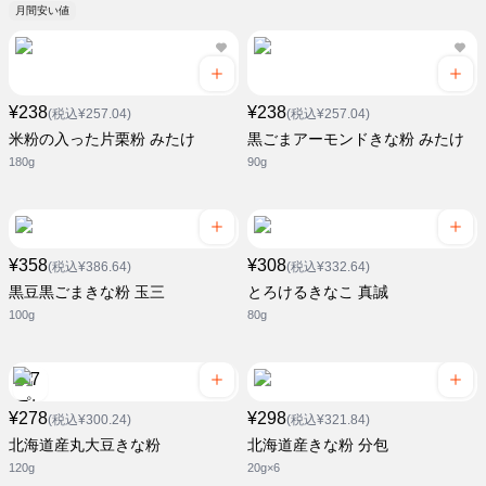
月間安い値
¥238
¥238
(税込¥257.04)
(税込¥257.04)
米粉の入った片栗粉 みたけ
黒ごまアーモンドきな粉 みたけ
180g
90g
¥358
¥308
(税込¥386.64)
(税込¥332.64)
黒豆黒ごまきな粉 玉三
とろけるきなこ 真誠
100g
80g
¥278
¥298
(税込¥300.24)
(税込¥321.84)
北海道産丸大豆きな粉
北海道産きな粉 分包
120g
20g×6