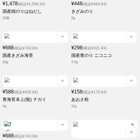
¥1,478
¥448
(税込¥1,596.24)
(税込¥483.84)
国産焼のりはねだし
きざみのり
20枚
8g
¥688
¥298
(税込¥743.04)
(税込¥321.84)
国産きざみ海苔
国産青のり ニコニコ
20g
3.5g
¥588
¥158
(税込¥635.04)
(税込¥170.64)
青海苔卓上(瓶) ナガイ
あおさ粉
4g
11g
¥688
(税込¥743.04)