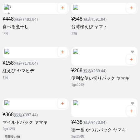
¥448
¥548
(税込¥483.84)
(税込¥591.84)
食べる煮干し
台湾桜えび ヤマト
50g
13g
¥158
(税込¥170.64)
¥268
紅えび ヤマヒデ
(税込¥289.44)
12g
便利な使い切りパック ヤマキ
1gx12袋
¥368
(税込¥397.44)
¥438
マイルドパック ヤマキ
(税込¥473.04)
2gx12袋
徳一番 かつおパック ヤマキ
2gx20袋
月間安い値