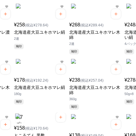
¥258
¥268
¥248
(税込¥278.64)
(税込¥289.44)
マレ濃
北海道産大豆ユキホマレ絹
北海道産大豆ユキホマレ木
北海
綿
い絹
2連
2連
4パッ
鳩印
鳩印
鳩印
¥178
¥238
¥278
(税込¥192.24)
(税込¥257.04)
マレ木
北海道産大豆ユキホマレ絹
北海道産大豆ユキホマレ木
北海
綿
180g
50g×8
360g
鳩印
鳩印
鳩印
¥158
(税込¥170.64)
¥138
¥168
ところてん 黒酢
(税込¥149.04)