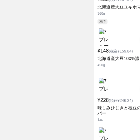
北海道産大豆ユキホ
360g
鳩印
¥148
(税込¥159.84)
北海道産大豆100%
450g
¥228
(税込¥246.24)
味しみひじきと枝豆
バー
1本