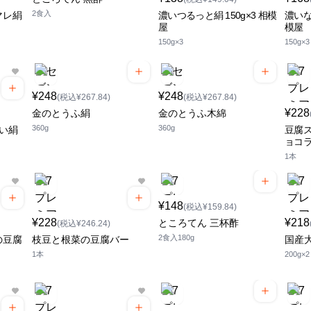
2食入
マレ絹
濃いつるっと絹 150g×3 相模
濃いな
屋
模屋
150g×3
150g×3
¥248
¥248
(税込¥267.84)
(税込¥267.84)
¥228
金のとうふ絹
金のとうふ木綿
360g
360g
濃い絹
豆腐ス
ョコ
1本
¥148
(税込¥159.84)
¥228
¥218
ところてん 三杯酢
(税込¥246.24)
2食入180g
の豆腐
枝豆と根菜の豆腐バー
国産大
1本
200g×2