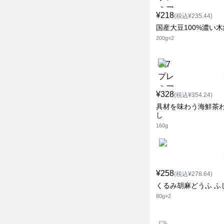
¥218
(税込¥235.44)
国産大豆100%濃い木
200g×2
¥328
(税込¥354.24)
具材を味わう海鮮茶
し
160g
¥258
(税込¥278.64)
くるみ胡麻どうふ ふ
80g×2