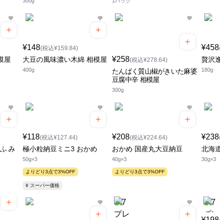
300g
1パック
¥148
¥458
(税込¥159.84)
¥258
模屋
大豆の風味濃い木綿 相模屋
贅沢逸
(税込¥278.64)
400g
180g
たんぱく質山椒がきいた麻婆
豆腐中辛 相模屋
300g
¥118
¥208
¥238
(税込¥127.44)
(税込¥224.64)
ふ み
極小粒納豆ミニ3 おかめ
おかめ 国産丸大豆納豆
北海
50g×3
40g×3
30g×3
よりどり3点で3%OFF
よりどり3点で3%OFF
¥ スーパー価格
¥198