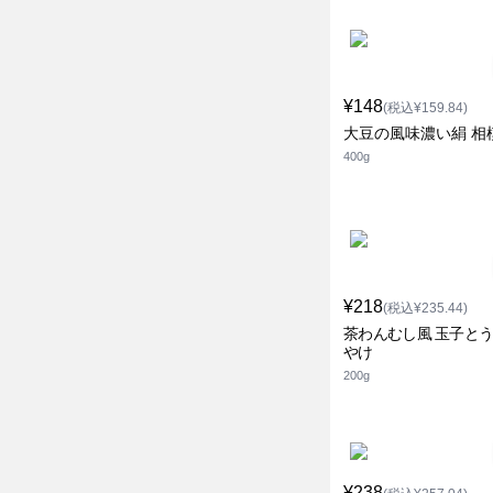
¥148
(税込¥159.84)
大豆の風味濃い絹 相
400g
¥218
(税込¥235.44)
茶わんむし風 玉子とう
やけ
200g
¥238