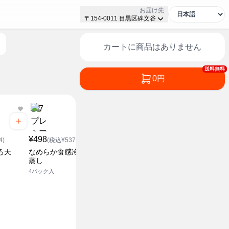
お届け先
〒154-0011 目黒区碑文谷
カートに商品はありません
送料無料
0円
¥158
(税込¥170.64)
¥498
¥148
ところてん 黒酢
4)
(税込¥537.84)
(税込¥1
2食入
ろ天
なめらか食感冷し茶わん
北海道産大
蒸し
絹
4パック入
450g