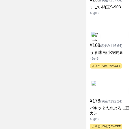
(税込¥257.04)
すごい納豆S-903
40g×3
¥108
(税込¥116.64)
うま味 極小粒納豆
45g×3
よりどり3点で3%OFF
¥178
(税込¥192.24)
パキッ!とたれとろっ豆
カン
45gx3
よりどり3点で3%OFF