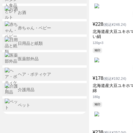
お酒
¥228
(税込¥246.24)
赤ちゃん・ベビー
北海道産大豆ユキホ
い絹
日用品と紙類
120g×3
鳩印
医薬部外品
ヘア・ボティケア
¥178
(税込¥192.24)
北海道産大豆ユキホ
介護用品
綿
180g
ペット
鳩印
¥238
(税込¥257.04)