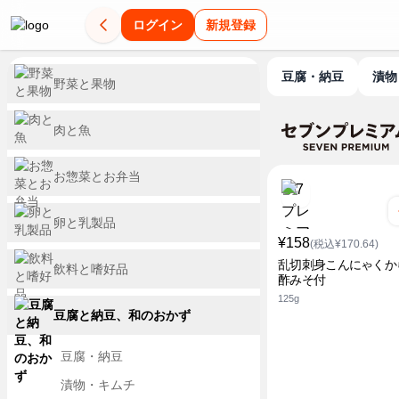
ログイン
新規登録
豆腐・納豆
漬
野菜と果物
肉と魚
お惣菜とお弁当
卵と乳製品
¥158
(税込¥170.64)
乱切刺身こんにゃくか
飲料と嗜好品
酢みそ付
125g
豆腐と納豆、和のおかず
豆腐・納豆
漬物・キムチ