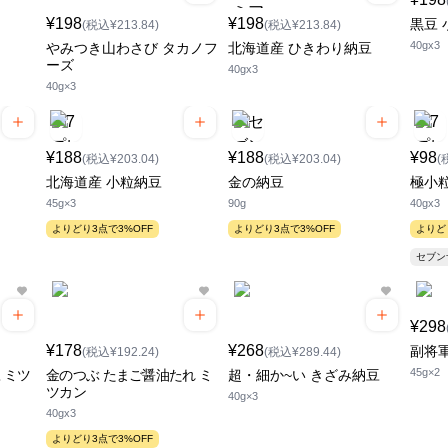
¥198
¥198
黒豆 
(税込¥213.84)
(税込¥213.84)
40gx3
やみつき山わさび タカノフ
北海道産 ひきわり納豆
ーズ
40gx3
40g×3
¥188
¥188
¥98
(税込¥203.04)
(税込¥203.04)
(
北海道産 小粒納豆
金の納豆
極小
45g×3
90g
40gx3
よりどり3点で3%OFF
よりどり3点で3%OFF
よりど
セブ
¥298
¥178
¥268
副将
(税込¥192.24)
(税込¥289.44)
45g×2
 ミツ
金のつぶ たまご醤油たれ ミ
超・細か~い きざみ納豆
ツカン
40g×3
40gx3
よりどり3点で3%OFF