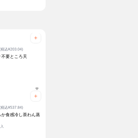
(税込¥203.04)
り不要ところ天
(税込¥537.84)
らか食感冷し茶わん蒸
ク入