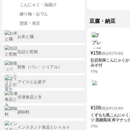
こんにゃく・油揚げ
練り物・おでん
豆腐・納豆
惣菜・煮豆
お米と麺
缶詰と乾物
¥158
(税込¥170.64)
乱切刺身こんにゃくか
みそ付
朝食（パン・シリアル）
125g
アイスとお菓子
冷凍食品と氷
¥108
(税込¥116.64)
調味料
くずもち風こんにゃく
ツ 黒糖風味 寿マナッ
120g
インスタント食品とレトルト