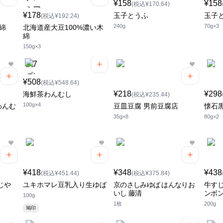
¥158
¥158
(税込¥170.64)
¥178
玉子とうふ
玉子
(税込¥192.24)
240g
70g×3
綿
北海道産大豆100%濃い木
綿
150g×3
¥508
(税込¥548.64)
¥218
¥298
海鮮茶わんむし
(税込¥235.44)
100g×4
わんむ
豆皿豆腐 男前豆腐店
懐石
35g×8
80g×2
¥418
¥348
¥438
(税込¥451.44)
(税込¥375.84)
じや
ユキホマレ豆乳入り生ゆば
京のさしみゆば はんなりお
牛すじ
いし 藤清
ンボ
100g
1枚
200g
鳩印