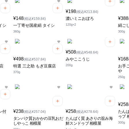
¥198
(税込¥213.84)
¥148
¥388
濃いミニおぼろ
(税込¥159.84)
120g×2
イシ
一丁寄せ国産絹 タイシ
絹ごし
360g
300g
¥508
(税込¥548.64)
¥498
¥168
みやここうじ
(税込¥537.84)
200g
店
特選 三之助 もぎ豆腐店
お手ご
や
370g
250g
¥258
¥238
¥258
レ付
たんぱ
(税込¥257.04)
(税込¥278.64)
ゥブ 
タンパク質おかかの豆乳おだ
たんぱく質 あさりの旨み海
300g
しやっこ 相模屋
鮮スンドゥブ 相模屋