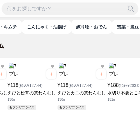
物・キムチ
こんにゃく・油揚げ
練り物・おでん
惣菜・煮豆
¥118
¥118
¥188
(税込¥127.44)
(税込¥127.44)
(税込¥203.0
らし
えびと松茸の茶わんむし
えびとカニの茶わんむし
水切り不要とこ
130g
130g
151g
セブンザプライス
セブンザプライス