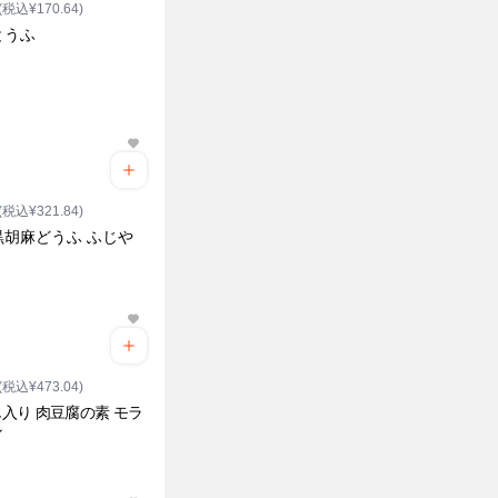
(税込¥170.64)
とうふ
(税込¥321.84)
黒胡麻どうふ ふじや
(税込¥473.04)
入り 肉豆腐の素 モラ
ン