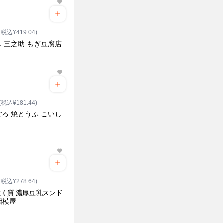
(税込¥419.04)
 三之助 もぎ豆腐店
(税込¥181.44)
ろ 焼とうふ こいし
(税込¥278.64)
く質 濃厚豆乳スンド
相模屋