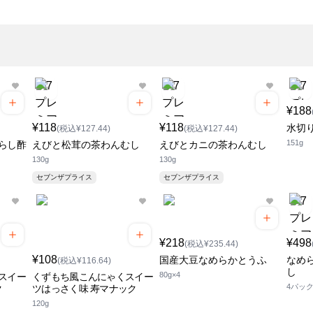
¥188
¥118
¥118
水切
(税込¥127.44)
(税込¥127.44)
151g
らし酢
えびと松茸の茶わんむし
えびとカニの茶わんむし
130g
130g
セブンザプライス
セブンザプライス
¥218
¥498
(税込¥235.44)
¥108
国産大豆なめらかとうふ
なめ
(税込¥116.64)
し
80g×4
スイー
くずもち風こんにゃくスイー
4パッ
ク
ツはっさく味 寿マナック
120g