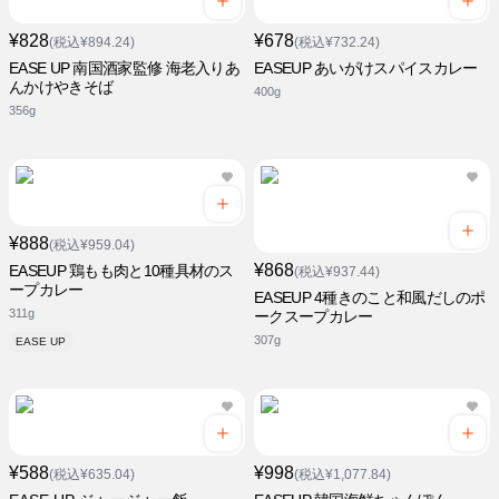
¥828
¥678
(税込¥894.24)
(税込¥732.24)
EASE UP 南国酒家監修 海老入りあ
EASEUP あいがけスパイスカレー
んかけやきそば
400g
356g
¥888
(税込¥959.04)
¥868
EASEUP 鶏もも肉と10種具材のス
(税込¥937.44)
ープカレー
EASEUP 4種きのこと和風だしのポ
311g
ークスープカレー
307g
EASE UP
¥588
¥998
(税込¥635.04)
(税込¥1,077.84)