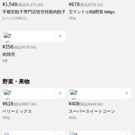
¥1,548
¥678
(税込¥1,671.84)
(税込¥732.24)
宇都宮餃子専門店悟空特製肉餃子
王マンドゥ肉&野菜 bibigo
1パック(15粒入)
350g
¥258
(税込¥278.64)
肉焼売
6個
野菜・果物
¥618
¥408
(税込¥667.44)
(税込¥440.64)
ベリーミックス
スーパースイートコーン
300g
300g