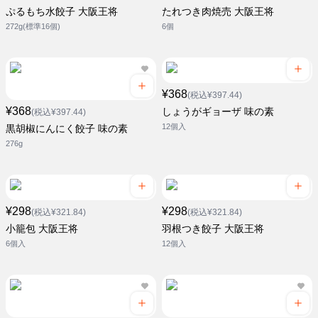
ぷるもち水餃子 大阪王将
たれつき肉焼売 大阪王将
272g(標準16個)
6個
¥368
(税込¥397.44)
¥368
しょうがギョーザ 味の素
(税込¥397.44)
12個入
黒胡椒にんにく餃子 味の素
276g
¥298
¥298
(税込¥321.84)
(税込¥321.84)
小籠包 大阪王将
羽根つき餃子 大阪王将
6個入
12個入