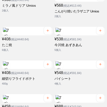
(税込¥581.04)
¥568
ミラノ風ドリア Umios
(税込¥613.44)
2個入
こんがり焼いたラザニア Umios
2個入
¥408
¥538
(税込¥440.64)
(税込¥581.04)
たこ焼
今川焼 あずきあん
6個入
5個入
¥408
¥548
(税込¥440.64)
(税込¥591.84)
細切りフライドポテト
パイシート
400g
4枚入
¥458
¥688
(税込¥494.64)
(税込¥743.04)