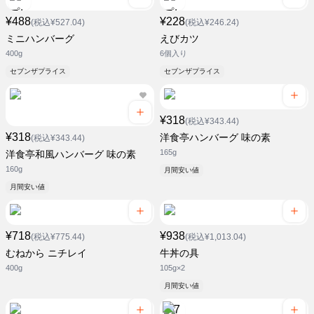
¥488
¥228
(税込¥527.04)
(税込¥246.24)
ミニハンバーグ
えびカツ
400g
6個入り
セブンザプライス
セブンザプライス
¥318
(税込¥343.44)
¥318
洋食亭ハンバーグ 味の素
(税込¥343.44)
165g
洋食亭和風ハンバーグ 味の素
160g
月間安い値
月間安い値
¥718
¥938
(税込¥775.44)
(税込¥1,013.04)
むねから ニチレイ
牛丼の具
400g
105g×2
月間安い値