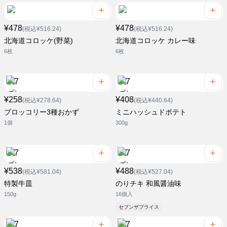
¥478
¥478
(税込¥516.24)
(税込¥516.24)
北海道コロッケ(野菜)
北海道コロッケ カレー味
6枚
6枚
¥258
¥408
(税込¥278.64)
(税込¥440.64)
ブロッコリー3種おかず
ミニハッシュドポテト
1個
300g
¥538
¥488
(税込¥581.04)
(税込¥527.04)
特製牛皿
のりチキ 和風醤油味
150g
16個入
セブンザプライス