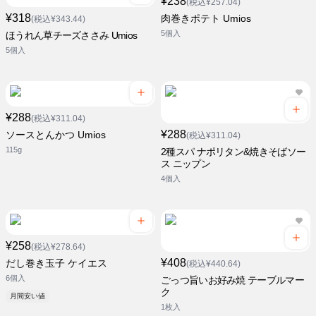
¥238
(税込¥257.04)
¥318
肉巻きポテト Umios
(税込¥343.44)
5個入
ほうれん草チーズささみ Umios
5個入
¥288
(税込¥311.04)
¥288
ソースとんかつ Umios
(税込¥311.04)
115g
2種スパ ナポリタン&焼きそばソー
ス ニップン
4個入
¥258
(税込¥278.64)
¥408
だし巻き玉子 ケイエス
(税込¥440.64)
6個入
ごっつ旨いお好み焼 テーブルマー
ク
月間安い値
1枚入