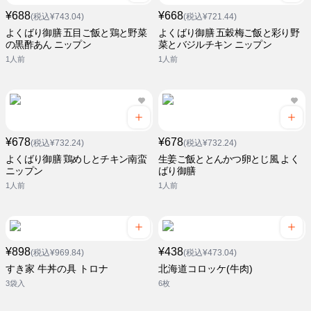
¥688
¥668
(税込¥743.04)
(税込¥721.44)
よくばり御膳 五目ご飯と鶏と野菜
よくばり御膳 五穀梅ご飯と彩り野
の黒酢あん ニップン
菜とバジルチキン ニップン
1人前
1人前
¥678
¥678
(税込¥732.24)
(税込¥732.24)
よくばり御膳 鶏めしとチキン南蛮
生姜ご飯ととんかつ卵とじ風 よく
ニップン
ばり御膳
1人前
1人前
¥898
¥438
(税込¥969.84)
(税込¥473.04)
すき家 牛丼の具 トロナ
北海道コロッケ(牛肉)
3袋入
6枚