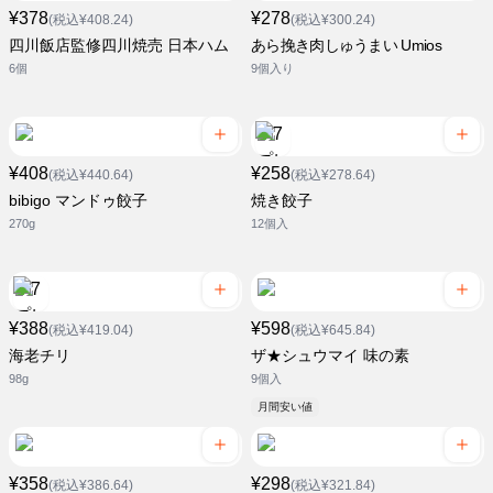
¥378
¥278
(税込¥408.24)
(税込¥300.24)
四川飯店監修四川焼売 日本ハム
あら挽き肉しゅうまい Umios
6個
9個入り
¥408
¥258
(税込¥440.64)
(税込¥278.64)
bibigo マンドゥ餃子
焼き餃子
270g
12個入
¥388
¥598
(税込¥419.04)
(税込¥645.84)
海老チリ
ザ★シュウマイ 味の素
98g
9個入
月間安い値
¥358
¥298
(税込¥386.64)
(税込¥321.84)