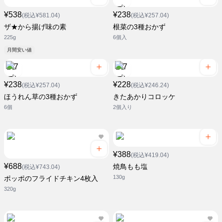
¥538
¥238
(税込¥581.04)
(税込¥257.04)
ザ★から揚げ味の素
根菜の3種おかず
225g
6個入
月間安い値
¥238
¥228
(税込¥257.04)
(税込¥246.24)
ほうれん草の3種おかず
きたあかりコロッケ
6個
2個入り
¥388
(税込¥419.04)
¥688
焼鳥もも塩
(税込¥743.04)
130g
ポッポのフライドチキン4枚入
320g