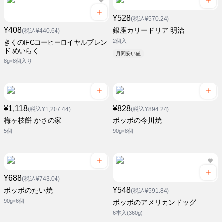
¥528
(税込¥570.24)
¥408
銀座カリードリア 明治
(税込¥440.64)
2個入
きくのIFCコーヒーロイヤルブレン
ド めいらく
月間安い値
8g×8個入り
¥1,118
¥828
(税込¥1,207.44)
(税込¥894.24)
梅ヶ枝餅 かさの家
ポッポの今川焼
5個
90g×8個
¥688
(税込¥743.04)
¥548
ポッポのたい焼
(税込¥591.84)
90g×6個
ポッポのアメリカンドッグ
6本入(360g)