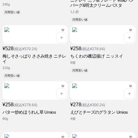
ニチレイ 三ツ星プレート 和風ハン
245g
バーグ&明太クリームパスタ
1人前
月間安い値
月間安い値
¥528
¥258
(税込¥570.24)
(税込¥278.64)
梅しそさっぱり ささみ焼き ニチレ
ちくわの磯辺揚げ ニッスイ
イ
8個
210g
月間安い値
月間安い値
¥258
¥278
(税込¥278.64)
(税込¥300.24)
バター炒めほうれん草 Umios
えびとチーズのグラタン Umios
80g
4個