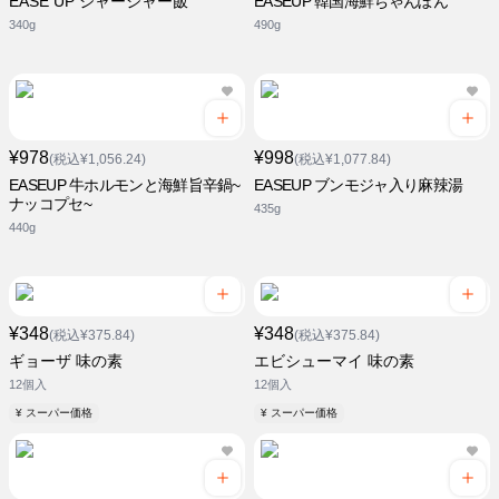
EASE UP ジャージャー飯
EASEUP 韓国海鮮ちゃんぽん
340g
490g
¥978
¥998
(税込¥1,056.24)
(税込¥1,077.84)
EASEUP 牛ホルモンと海鮮旨辛鍋~
EASEUP ブンモジャ入り麻辣湯
ナッコプセ~
435g
440g
¥348
¥348
(税込¥375.84)
(税込¥375.84)
ギョーザ 味の素
エビシューマイ 味の素
12個入
12個入
¥ スーパー価格
¥ スーパー価格