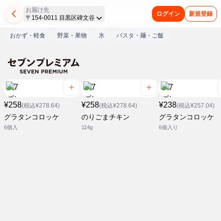
お届け先
ログイン
新規登録
〒154-0011 目黒区碑文谷
おかず・軽食
野菜・果物
氷
パスタ・麺・ご飯
¥258
¥258
¥238
(税込¥278.64)
(税込¥278.64)
(税込¥257.04)
グラタンコロッケ
のりごまチキン
グラタンコロッケ
6個入
114g
6個入り