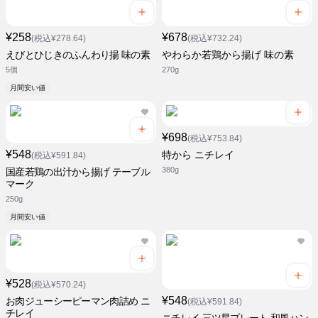
¥258
¥678
(税込¥278.64)
(税込¥732.24)
えびとひじきのふんわり揚 味の素
やわらか若鶏から揚げ 味の素
5個
270g
月間安い値
¥698
(税込¥753.84)
¥548
特から ニチレイ
(税込¥591.84)
380g
国産若鶏の出汁から揚げ テーブル
マーク
250g
月間安い値
¥528
(税込¥570.24)
¥548
お肉ジューシーピーマン肉詰め ニ
(税込¥591.84)
チレイ