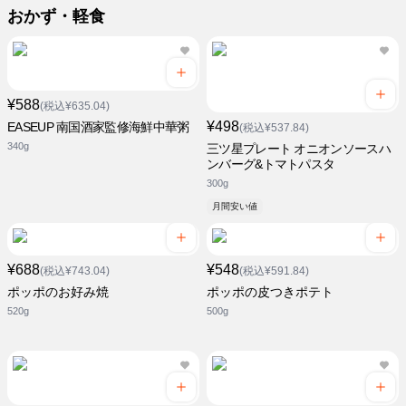
おかず・軽食
¥588
(税込¥635.04)
¥498
EASEUP 南国酒家監修海鮮中華粥
(税込¥537.84)
340g
三ツ星プレート オニオンソースハ
ンバーグ&トマトパスタ
300g
月間安い値
¥688
¥548
(税込¥743.04)
(税込¥591.84)
ポッポのお好み焼
ポッポの皮つきポテト
520g
500g