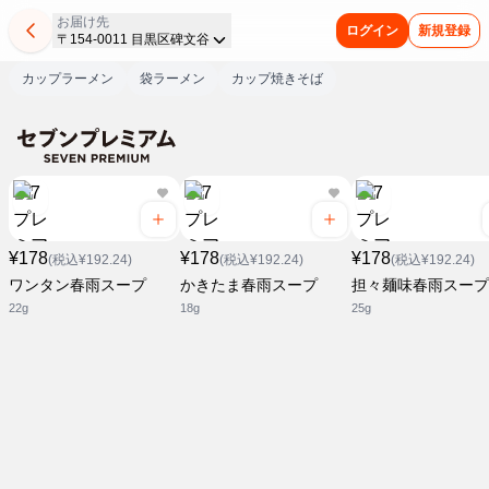
お届け先
ログイン
新規登録
〒154-0011 目黒区碑文谷
カップラーメン
袋ラーメン
カップ焼きそば
¥178
¥178
¥178
(税込¥192.24)
(税込¥192.24)
(税込¥192.24)
ワンタン春雨スープ
かきたま春雨スープ
担々麺味春雨スープ
22g
18g
25g