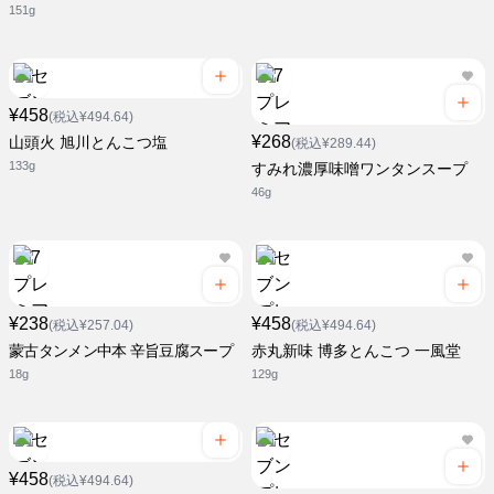
151g
¥458
(税込¥494.64)
¥268
山頭火 旭川とんこつ塩
(税込¥289.44)
133g
すみれ濃厚味噌ワンタンスープ
46g
¥238
¥458
(税込¥257.04)
(税込¥494.64)
蒙古タンメン中本 辛旨豆腐スープ
赤丸新味 博多とんこつ 一風堂
18g
129g
¥458
(税込¥494.64)