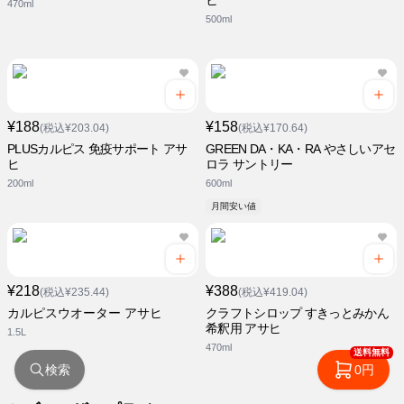
ヒ
470ml
500ml
¥188
¥158
(税込¥203.04)
(税込¥170.64)
PLUSカルピス 免疫サポート アサ
GREEN DA・KA・RA やさしいアセ
ヒ
ロラ サントリー
200ml
600ml
月間安い値
¥218
¥388
(税込¥235.44)
(税込¥419.04)
カルピスウオーター アサヒ
クラフトシロップ すきっとみかん
希釈用 アサヒ
1.5L
470ml
送料無料
検索
0円