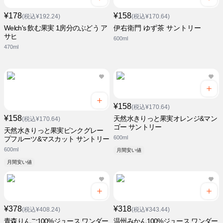
¥178
¥158
(税込¥192.24)
(税込¥170.64)
Welch's 飲む果実 1房分のぶどう ア
伊右衛門 ゆず茶 サントリー
サヒ
600ml
470ml
¥158
(税込¥170.64)
¥158
天然水きりっと果実オレンジ&マン
(税込¥170.64)
ゴー サントリー
天然水きりっと果実ピンクグレー
600ml
プフルーツ&マスカット サントリー
600ml
月間安い値
月間安い値
¥378
¥318
(税込¥408.24)
(税込¥343.44)
青森りんご100%ジュース ワンダー
温州みかん100%ジュース ワンダー