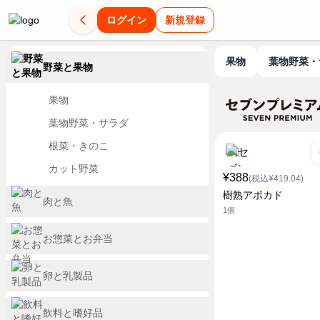
ログイン
新規登録
果物
葉物野菜
野菜と果物
果物
葉物野菜・サラダ
根菜・きのこ
カット野菜
¥388
(税込¥419.04)
樹熟アボカド
肉と魚
1個
お惣菜とお弁当
卵と乳製品
飲料と嗜好品