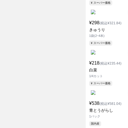
¥ スーパー価格
¥298
(税込¥321.84)
きゅうり
1袋(2~4本)
¥ スーパー価格
¥218
(税込¥235.44)
白菜
1/4カット
¥ スーパー価格
¥538
(税込¥581.04)
青とうがらし
1パック
国内産