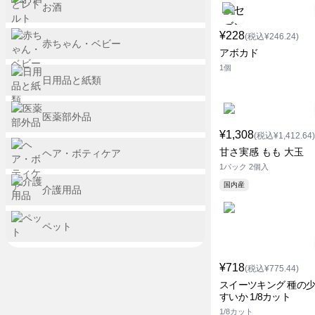
お酒
¥228
(税込¥246.24)
赤ちゃん・ベビー
アボカド
1個
日用品と紙類
医薬部外品
¥1,308
(税込¥1,412.64)
甘さ実感 もも 大玉
ヘア・ボティケア
1パック 2個入
国内産
介護用品
ペット
¥718
(税込¥775.44)
スイーツキング 種の
すいか 1/8カット
1/8カット