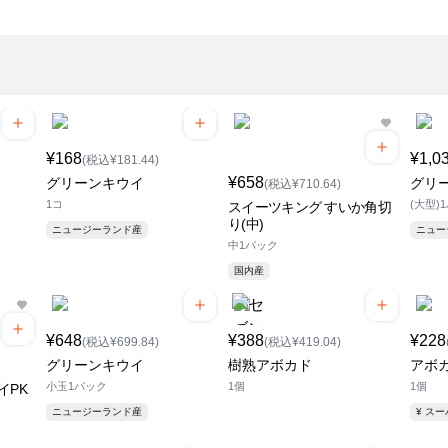
¥168
¥1,0
(税込¥181.44)
¥658
グリーンキウイ
グリ
(税込¥710.64)
1コ
(大型)
スイーツキング すいか角切
り(中)
ニュージーランド産
ニュ
中1パック
国内産
¥648
¥388
¥228
(税込¥699.84)
(税込¥419.04)
グリーンキウイ
樹熟アボカド
アボ
小玉1パック
1個
1個
イPK
ニュージーランド産
¥ ス