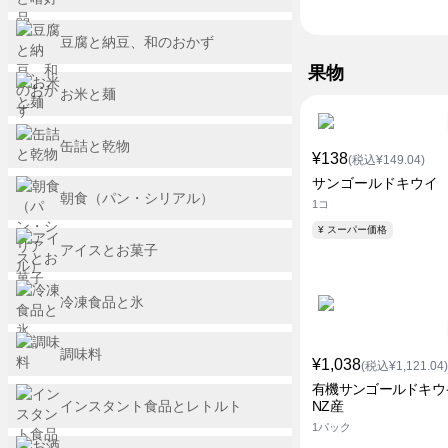
豆腐と納豆、和のおかず
果物
お米と麺
缶詰と乾物
¥138
(税込¥149.04)
サンゴールドキウイ
朝食（パン・シリアル）
1コ
¥ スーパー価格
アイスとお菓子
冷凍食品と氷
調味料
¥1,038
(税込¥1,121.04)
有機サンゴールドキウ
インスタント食品とレトルト
NZ産
1パック