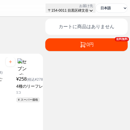
お届け先
〒154-0011 目黒区碑文谷
カートに商品はありません
送料無料
0円
¥168
4)
(税込¥181.44)
¥258
ご
カットぶなしめじ
(税込¥278.64)
1袋(約90g)
4種のリーフレタス
1コ
¥ スーパー価格
¥ スーパー価格
¥128
(税込¥1
雪国まいた
約80g
¥ スーパー価