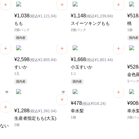
¥1,038
¥1,148
¥518
(税込¥1,121.04)
(税込¥1,239.84)
もも
スイーツキングもも
桃
2個パック
2個パック
1個
国内産
国内産
¥2,598
¥1,668
(税込¥2,805.84)
(税込¥1,801.44)
¥528
すいか
小玉すいか
1玉
1コ
金色
1パッ
国内産
国内産
¥478
¥908
(税込¥516.24)
¥1,288
幸水梨
幸水
(税込¥1,391.04)
1個
2個パ
生産者指定もも(大玉)
2個
少ない