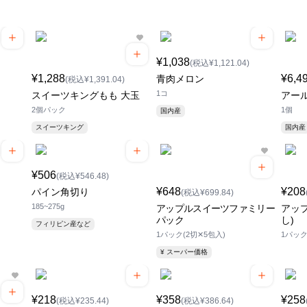
¥1,038
(税込¥1,121.04)
¥1,288
¥6,4
青肉メロン
(税込¥1,391.04)
1コ
スイーツキングもも 大玉
アール
2個パック
1個
国内産
スイーツキング
国内産
¥506
(税込¥546.48)
¥648
¥208
パイン角切り
(税込¥699.84)
185~275g
アップルスイーツファミリー
アッ
パック
し)
フィリピン産など
1パック(2切✕5包入)
1パッ
¥ スーパー価格
¥218
¥358
¥258
(税込¥235.44)
(税込¥386.64)