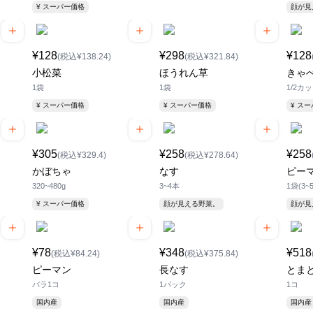
¥ スーパー価格
顔が
¥128
¥298
¥128
(税込¥138.24)
(税込¥321.84)
小松菜
ほうれん草
きゃ
1袋
1袋
1/2カ
¥ スーパー価格
¥ スーパー価格
¥ ス
¥305
¥258
¥258
(税込¥329.4)
(税込¥278.64)
かぼちゃ
なす
ピー
320~480g
3~4本
1袋(3~
¥ スーパー価格
顔が見える野菜。
顔が
¥78
¥348
¥518
(税込¥84.24)
(税込¥375.84)
ピーマン
長なす
とま
バラ1コ
1パック
1コ
国内産
国内産
国内産