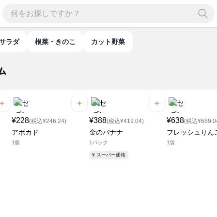
・サラダ
根菜・きのこ
カット野菜
¥228
¥388
¥638
(税込¥246.24)
(税込¥419.04)
(税込¥689.0
アボカド
金のバナナ
フレッシュりん
1個
1パック
1袋
¥ スーパー価格