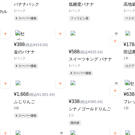
バナナパック
低糖度バナナ
高地
1パック
1パック
1パッ
カル
¥ スーパー価格
フィリピン産
ベト
¥388
¥178
(税込¥419.04)
¥588
金のバナナ
田辺
(税込¥635.04)
1パック
1本
スイーツキング バナナ
1パック
¥ スーパー価格
エク
¥ スーパー価格
¥1,668
¥638
(税込¥1,801.44)
¥338
ふじりんご
フレ
(税込¥365.04)
6個
1袋
シナノゴールドりんご
1コ
¥ スーパー価格
国内産