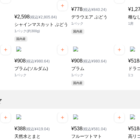
¥778
¥1,2
(税込¥840.24)
¥2,598
デラウエア ぶどう
種な
(税込¥2,805.84)
1パック
1房
シャインマスカット ぶどう
1パック(約300g)
国内産
国内産
¥908
¥908
¥518
(税込¥980.64)
(税込¥980.64)
プラム(ソルダム)
プラム
ドラ
1パック
1パック
1コ
国内産
ダ
¥388
¥538
¥518
(税込¥419.04)
(税込¥581.04)
天然水とまと
フルーツトマト
高リ