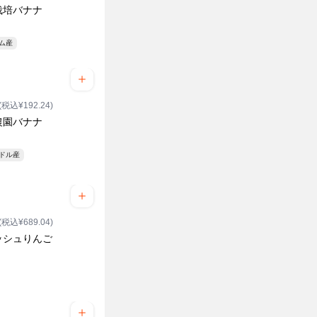
栽培バナナ
ク
ナム産
(税込¥192.24)
農園バナナ
アドル産
(税込¥689.04)
ッシュりんご