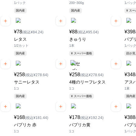
1パック
200~300g
1パッ
国内産
国内産
¥ ス
¥78
¥88
¥398
(税込¥84.24)
(税込¥95.04)
レタス
きゅうり
パプ
1/2カット
1本
1パッ
国内産
¥ スーパー価格
顔が
¥258
¥258
¥348
(税込¥278.64)
(税込¥278.64)
サニーレタス
4種のリーフレタス
アス
1コ
1コ
1束
国内産
¥ スーパー価格
国内産
¥168
¥178
¥388
(税込¥181.44)
(税込¥192.24)
パプリカ 赤
パプリカ黄
パプ
1コ
1コ
1パッ