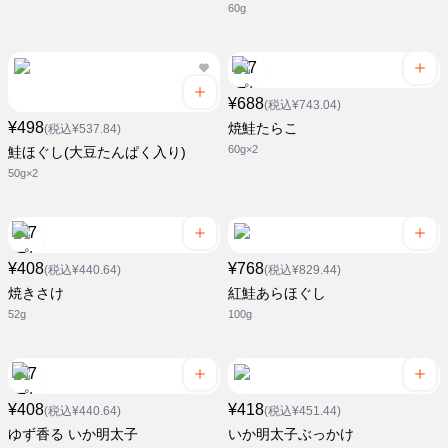
60g
¥688
(税込¥743.04)
¥498
焼鮭たらこ
(税込¥537.84)
60g×2
鮭ほぐし(大豆たんぱく入り)
50g×2
¥408
¥768
(税込¥440.64)
(税込¥829.44)
焼きさけ
紅鮭あらほぐし
52g
100g
¥408
¥418
(税込¥440.64)
(税込¥451.44)
ゆず香る いか明太子
いか明太子ぶっかけ