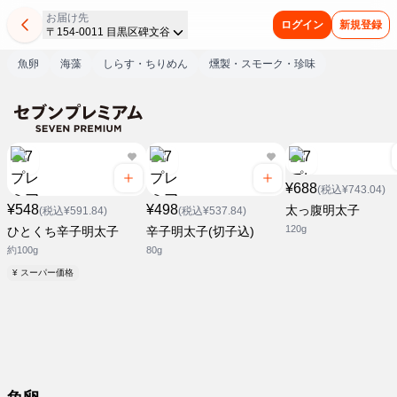
お届け先
ログイン
新規登録
〒154-0011 目黒区碑文谷
魚卵
海藻
しらす・ちりめん
燻製・スモーク・珍味
¥688
(税込¥743.04)
¥548
¥498
太っ腹明太子
(税込¥591.84)
(税込¥537.84)
120g
ひとくち辛子明太子
辛子明太子(切子込)
約100g
80g
¥ スーパー価格