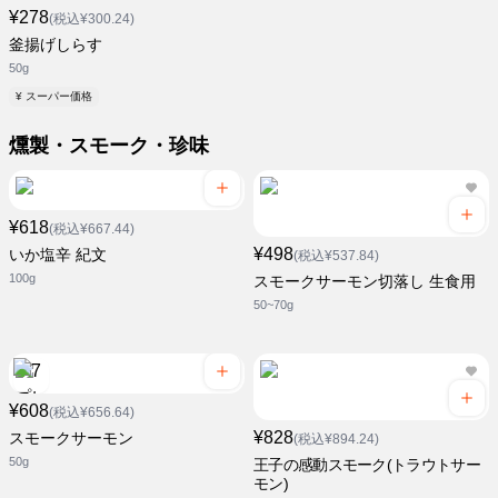
¥278
(税込¥300.24)
釜揚げしらす
50g
¥ スーパー価格
燻製・スモーク・珍味
¥618
(税込¥667.44)
¥498
いか塩辛 紀文
(税込¥537.84)
100g
スモークサーモン切落し 生食用
50~70g
¥608
(税込¥656.64)
¥828
スモークサーモン
(税込¥894.24)
50g
王子の感動スモーク(トラウトサー
モン)