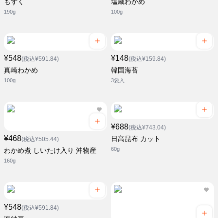
もずく
塩蔵わかめ
190g
100g
¥548
¥148
(税込¥591.84)
(税込¥159.84)
真崎わかめ
韓国海苔
100g
3袋入
¥688
(税込¥743.04)
¥468
日高昆布 カット
(税込¥505.44)
60g
わかめ煮 しいたけ入り 沖物産
160g
¥548
(税込¥591.84)