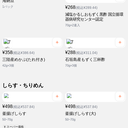
海納豆
1パック
¥268
(税込¥289.44)
減塩かるしおもずく黒酢 国立循環
器病研究センター認定
70g×2連入
¥358
¥288
(税込¥386.64)
(税込¥311.04)
三陸産めかぶ(たれ付き)
石垣島産もずく三杯酢
42g×3個
70g×3個
しらす・ちりめん
¥498
¥498
(税込¥537.84)
(税込¥537.84)
釜揚げしらす
釜揚げしらす(大)
50~70g
50~70g
¥ スーパー価格