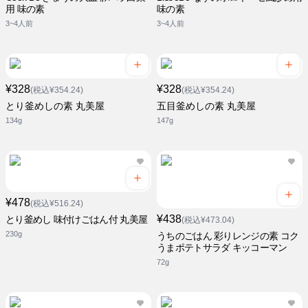
用 味の素
味の素
3~4人前
3~4人前
¥328
¥328
(税込¥354.24)
(税込¥354.24)
とり釜めしの素 丸美屋
五目釜めしの素 丸美屋
134g
147g
¥478
(税込¥516.24)
¥438
とり釜めし 味付けごはん付 丸美屋
(税込¥473.04)
230g
うちのごはん 彩りレンジの素 コク
うまポテトサラダ キッコーマン
72g