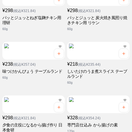
¥298
¥298
(税込¥321.84)
(税込¥321.84)
パッとジュッとねぎ塩麹チキン用
パッとジュッと 炭火焼き風照り焼
理研
きチキン用 リケン
60g
60g
¥238
¥218
(税込¥257.04)
(税込¥235.44)
味つけかんぴょう テーブルランド
しいたけのうま煮スライス テーブ
ルランド
60g
60g
¥298
¥328
(税込¥321.84)
(税込¥354.24)
夕食の主役になるから揚げ作り 日
専門店仕込み から揚げの素
本食研
170g