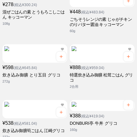
¥278
(税込¥300.24)
¥448
混ぜごはんの素 とうもろこしごは
(税込¥483.84)
ん キッコーマン
ごちそうレンジの素 じゃがチキン
108g
のりバター醤油 キッコーマン
60g
¥598
¥888
(税込¥645.84)
(税込¥959.04)
炊き込み御膳 とり五目 グリコ
特選炊き込み御膳 松茸ごはん グリ
コ
272g
2合用
¥388
(税込¥419.04)
¥538
DONBURI亭 牛丼 グリコ
(税込¥581.04)
160g
炊き込み御膳筍ごはん 江崎グリコ