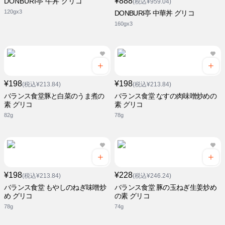
¥888
DONBURI亭 牛丼 グリコ
(税込¥959.04)
120gx3
DONBURI亭 中華丼 グリコ
160gx3
¥198
¥198
(税込¥213.84)
(税込¥213.84)
バランス食堂豚と白菜のうま煮の
バランス食堂 なすの肉味噌炒めの
素 グリコ
素 グリコ
82g
78g
¥198
¥228
(税込¥213.84)
(税込¥246.24)
バランス食堂 もやしのねぎ味噌炒
バランス食堂 豚の玉ねぎ生姜炒め
め グリコ
の素 グリコ
78g
74g