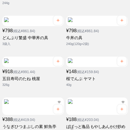
244g
¥798
¥798
(税込¥861.84)
(税込¥861.84)
どんぶり繁盛 中華丼の具
牛丼の具
3袋入
240g(120g×2袋)
¥918
¥148
(税込¥991.44)
(税込¥159.84)
五目寿司のたね 桃屋
桜でんぶ ヤマト
326g
40g
¥388
¥188
(税込¥419.04)
(税込¥203.04)
うなぎひつまぶしの素 鮮魚亭
ぱぱっと逸品 もやしあんかけ炒め