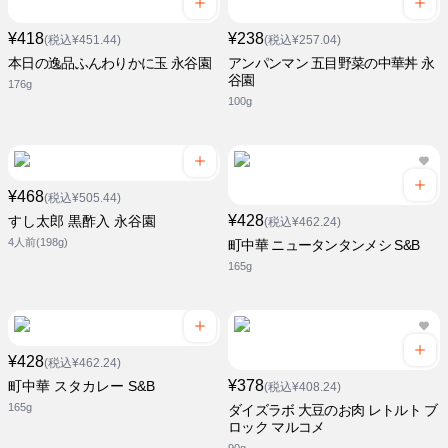
¥418
¥238
(税込¥451.44)
(税込¥257.04)
本日の逸品ふんわりかに玉 永谷園
アンパンマン 五目野菜の中華丼 永
谷園
176g
100g
¥468
(税込¥505.44)
¥428
すし太郎 黒酢入 永谷園
(税込¥462.24)
4人前(198g)
町中華 ニュータンタンメシ S&B
165g
¥428
(税込¥462.24)
¥378
町中華 スタカレー S&B
(税込¥408.24)
165g
ダイズラボ 大豆のお肉 レトルト ブ
ロック マルコメ