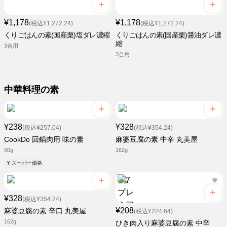
¥1,178
¥1,178
(税込¥1,272.24)
(税込¥1,272.24)
くりごはんの素(国産栗)塩ダレ濃縮
くりごはんの素(国産栗)醤油ダレ濃
縮
3合用
3合用
中華料理の素
¥238
¥328
(税込¥257.04)
(税込¥354.24)
CookDo 回鍋肉用 味の素
麻婆豆腐の素 中辛 丸美屋
90g
162g
¥ スーパー価格
¥328
(税込¥354.24)
¥208
麻婆豆腐の素 辛口 丸美屋
(税込¥224.64)
162g
ひき肉入り麻婆豆腐の素 中辛