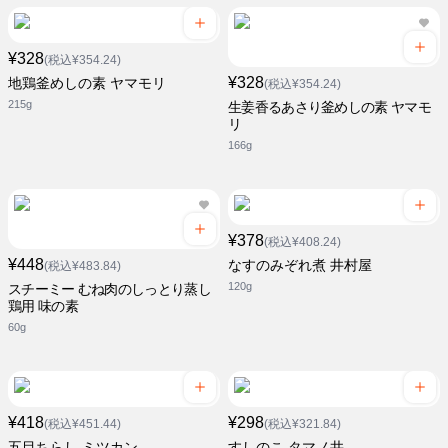
¥328
(税込¥354.24)
¥328
地鶏釜めしの素 ヤマモリ
(税込¥354.24)
215g
生姜香るあさり釜めしの素 ヤマモ
リ
166g
¥378
(税込¥408.24)
¥448
なすのみぞれ煮 井村屋
(税込¥483.84)
120g
スチーミー むね肉のしっとり蒸し
鶏用 味の素
60g
¥418
¥298
(税込¥451.44)
(税込¥321.84)
五目ちらし ミツカン
すしのこ タマノ井