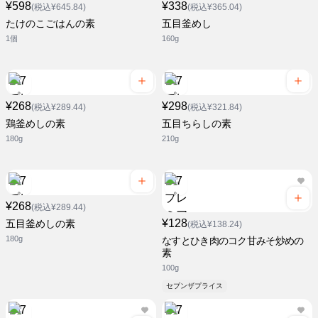
¥598
¥338
(税込¥645.84)
(税込¥365.04)
たけのこごはんの素
五目釜めし
1個
160g
¥268
¥298
(税込¥289.44)
(税込¥321.84)
鶏釜めしの素
五目ちらしの素
180g
210g
¥268
(税込¥289.44)
¥128
五目釜めしの素
(税込¥138.24)
180g
なすとひき肉のコク甘みそ炒めの
素
100g
セブンザプライス