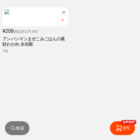
¥208
(税込¥224.64)
アンパンマンまぜこみごはんの素
鮭わかめ 永谷園
24g
送料無料
検索
0円