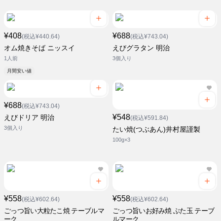
¥408
¥688
(税込¥440.64)
(税込¥743.04)
オム焼きそば ニッスイ
えびグラタン 明治
1人前
3個入り
月間安い値
¥688
(税込¥743.04)
¥548
えびドリア 明治
(税込¥591.84)
3個入り
たい焼(つぶあん)井村屋謹製
100g×3
¥558
¥558
(税込¥602.64)
(税込¥602.64)
ごっつ旨い大粒たこ焼 テーブルマ
ごっつ旨いお好み焼 ぶた玉 テーブ
ーク
ルマーク