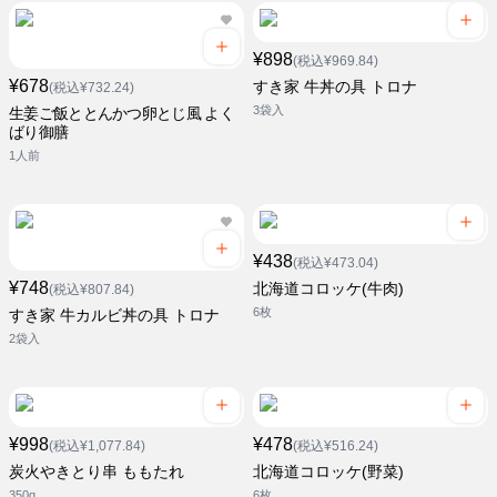
¥898
(税込¥969.84)
¥678
すき家 牛丼の具 トロナ
(税込¥732.24)
3袋入
生姜ご飯ととんかつ卵とじ風 よく
ばり御膳
1人前
¥438
(税込¥473.04)
¥748
北海道コロッケ(牛肉)
(税込¥807.84)
6枚
すき家 牛カルビ丼の具 トロナ
2袋入
¥998
¥478
(税込¥1,077.84)
(税込¥516.24)
炭火やきとり串 ももたれ
北海道コロッケ(野菜)
350g
6枚