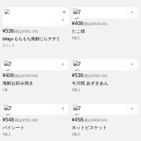
¥408
(税込¥440.64)
¥538
たこ焼
(税込¥581.04)
6個入
bibigo もちもち海鮮にらチヂミ
1パック
¥408
¥538
(税込¥440.64)
(税込¥581.04)
海鮮お好み焼き
今川焼 あずきあん
1食
5個入
¥548
¥458
(税込¥591.84)
(税込¥494.64)
パイシート
ホットビスケット
4枚入
2個入