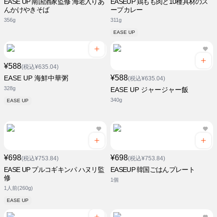
EASE UP 南国酒家監修 海老入りあ
EASEUP 鶏もも肉と10種具材のス
んかけやきそば
ープカレー
356g
311g
EASE UP
¥588
(税込¥635.04)
¥588
EASE UP 海鮮中華粥
(税込¥635.04)
328g
EASE UP ジャージャー飯
340g
EASE UP
¥698
¥698
(税込¥753.84)
(税込¥753.84)
EASE UP プルコギキンパ ハヌリ監
EASEUP 韓国ごはんプレート
修
1個
1人前(260g)
EASE UP