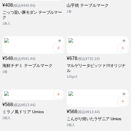
¥408
山芋焼 テーブルマーク
(税込¥440.64)
1食
ごっつ旨い豚モダン テーブルマー
ク
1食入
¥548
¥678
(税込¥591.84)
(税込¥732.24)
海鮮チヂミ テーブルマーク
マルゲリータピッツァ IYオリジナ
ル
1個
125g×2
¥568
(税込¥613.44)
¥568
ミラノ風ドリア Umios
(税込¥613.44)
2個入
こんがり焼いたラザニア Umios
2個入