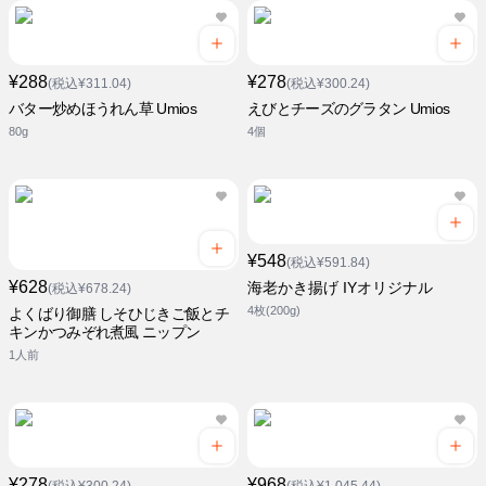
¥288
¥278
(税込¥311.04)
(税込¥300.24)
バター炒めほうれん草 Umios
えびとチーズのグラタン Umios
80g
4個
¥548
(税込¥591.84)
¥628
海老かき揚げ IYオリジナル
(税込¥678.24)
4枚(200g)
よくばり御膳 しそひじきご飯とチ
キンかつみぞれ煮風 ニップン
1人前
¥278
¥968