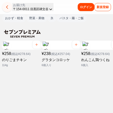
お届け先
ログイン
新規登録
〒154-0011 目黒区碑文谷
おかず・軽食
野菜・果物
氷
パスタ・麺・ご飯
¥258
¥238
¥258
(税込¥278.64)
(税込¥257.04)
(税込¥278.64)
のりごまチキン
グラタンコロッケ
れんこん鶏つくね
114g
6個入り
6個入