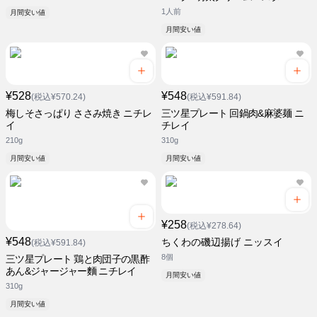
1人前
月間安い値
月間安い値
¥528
¥548
(税込¥570.24)
(税込¥591.84)
梅しそさっぱり ささみ焼き ニチレ
三ツ星プレート 回鍋肉&麻婆麺 ニ
イ
チレイ
210g
310g
月間安い値
月間安い値
¥258
(税込¥278.64)
¥548
ちくわの磯辺揚げ ニッスイ
(税込¥591.84)
8個
三ツ星プレート 鶏と肉団子の黒酢
あん&ジャージャー麵 ニチレイ
月間安い値
310g
月間安い値