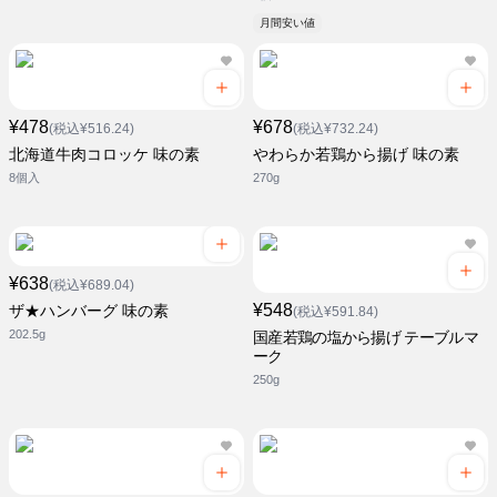
月間安い値
¥478
¥678
(税込¥516.24)
(税込¥732.24)
北海道牛肉コロッケ 味の素
やわらか若鶏から揚げ 味の素
8個入
270g
¥638
(税込¥689.04)
¥548
ザ★ハンバーグ 味の素
(税込¥591.84)
202.5g
国産若鶏の塩から揚げ テーブルマ
ーク
250g