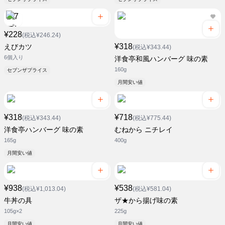
¥228
(税込¥246.24)
¥318
えびカツ
(税込¥343.44)
6個入り
洋食亭和風ハンバーグ 味の素
160g
セブンザプライス
月間安い値
¥318
¥718
(税込¥343.44)
(税込¥775.44)
洋食亭ハンバーグ 味の素
むねから ニチレイ
165g
400g
月間安い値
¥938
¥538
(税込¥1,013.04)
(税込¥581.04)
牛丼の具
ザ★から揚げ味の素
105g×2
225g
月間安い値
月間安い値