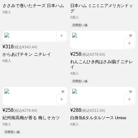
ささみで巻いたチーズ 日本ハム
日本ハム ミニミニアメリカンドッ
グ
5個入
5個入
月間安い値
¥318
(税込¥343.44)
¥258
からあげチキン ニチレイ
(税込¥278.64)
6個入
れんこんひき肉はさみ揚げ ニチレ
イ
4個入
月間安い値
¥258
¥288
(税込¥278.64)
(税込¥311.04)
紀州南高梅が香る 梅しそカツ
白身魚&タルタルソース Umios
5個入
6個入
月間安い値