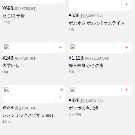
¥698
(税込¥753.84)
¥638
たこ焼 千房
(税込¥689.04)
215g
ポムオム ポムの樹オムライス
1個
¥248
¥1,118
(税込¥267.84)
(税込¥1,207.44)
大学いも
梅ヶ枝餅 かさの家
90g
5個
¥828
(税込¥894.24)
¥538
ポッポの今川焼
(税込¥581.04)
90g×8個
レンジミックスピザ Umios
2枚入