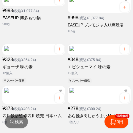
¥998
(税込¥1,077.84)
¥998
EASEUP 博多もつ鍋
(税込¥1,077.84)
500g
EASEUP ブンモジャ入り麻辣湯
435g
¥328
¥348
(税込¥354.24)
(税込¥375.84)
ギョーザ 味の素
エビシューマイ 味の素
12個入
12個入
¥ スーパー価格
¥ スーパー価格
¥378
¥278
(税込¥408.24)
(税込¥300.24)
四川飯店監修四川焼売 日本ハム
あら挽き肉しゅうまい Umios
送料無料
検索
0円
6個
9個入り