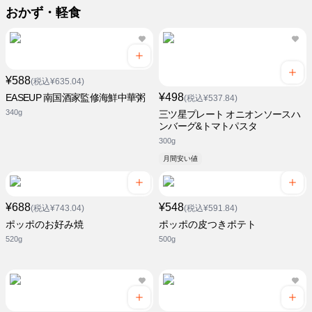
おかず・軽食
¥588
(税込¥635.04)
¥498
EASEUP 南国酒家監修海鮮中華粥
(税込¥537.84)
340g
三ツ星プレート オニオンソースハ
ンバーグ&トマトパスタ
300g
月間安い値
¥688
¥548
(税込¥743.04)
(税込¥591.84)
ポッポのお好み焼
ポッポの皮つきポテト
520g
500g