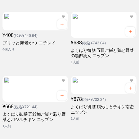
¥408
(税込¥440.64)
¥688
プリッと海老かつ ニチレイ
(税込¥743.04)
4個入り
よくばり御膳 五目ご飯と鶏と野菜
の黒酢あん ニップン
1人前
¥678
(税込¥732.24)
¥668
よくばり御膳 鶏めしとチキン南蛮
(税込¥721.44)
ニップン
よくばり御膳 五穀梅ご飯と彩り野
1人前
菜とバジルチキン ニップン
1人前