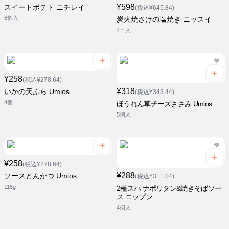
¥598
スイートポテト ニチレイ
(税込¥645.84)
6個入
炭火焼さけの塩焼き ニッスイ
4コ入
¥258
(税込¥278.64)
¥318
いかの天ぷら Umios
(税込¥343.44)
4個
ほうれん草チーズささみ Umios
5個入
¥258
(税込¥278.64)
¥288
ソースとんかつ Umios
(税込¥311.04)
115g
2種スパ ナポリタン&焼きそばソー
ス ニップン
4個入