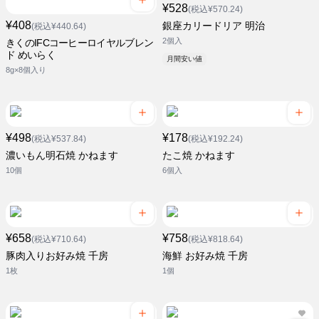
¥528
(税込¥570.24)
¥408
銀座カリードリア 明治
(税込¥440.64)
2個入
きくのIFCコーヒーロイヤルブレン
ド めいらく
月間安い値
8g×8個入り
¥498
¥178
(税込¥537.84)
(税込¥192.24)
濃いもん明石焼 かねます
たこ焼 かねます
10個
6個入
¥658
¥758
(税込¥710.64)
(税込¥818.64)
豚肉入りお好み焼 千房
海鮮 お好み焼 千房
1枚
1個