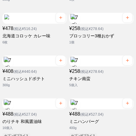
¥478
¥258
(税込¥516.24)
(税込¥278.64)
北海道コロッケ カレー味
ブロッコリー3種おかず
6枚
1個
¥408
¥258
(税込¥440.64)
(税込¥278.64)
ミニハッシュドポテト
チキン南蛮
300g
5個入
¥488
¥488
(税込¥527.04)
(税込¥527.04)
のりチキ 和風醤油味
ミニハンバーグ
16個入
400g
セブンザプライス
セブンザプライス