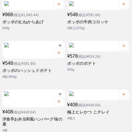
¥968
¥548
(税込¥1,045.44)
(税込¥591.84)
ポッポのむねからあげ
ポッポの牛肉コロッケ
600g
5個入(375g)
¥578
(税込¥624.24)
¥548
ポッポのポテト
(税込¥591.84)
500g
ポッポのハッシュドポテト
8枚(480g)
¥408
(税込¥440.64)
¥408
極上ヒレかつ ニチレイ
(税込¥440.64)
4個入
洋食亭お弁当和風ハンバーグ 味の
素
4個