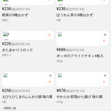
¥238
¥238
(税込¥257.04)
(税込¥257.04)
根菜の3種おかず
ほうれん草の3種おかず
6個入
6個
¥228
(税込¥246.24)
¥688
きたあかりコロッケ
(税込¥743.04)
2個入り
ポッポのフライドチキン4枚入
320g
¥258
¥678
(税込¥278.64)
(税込¥732.24)
えびとひじきのふんわり揚 味の素
やわらか若鶏から揚げ 味の素
5個
270g
月間安い値