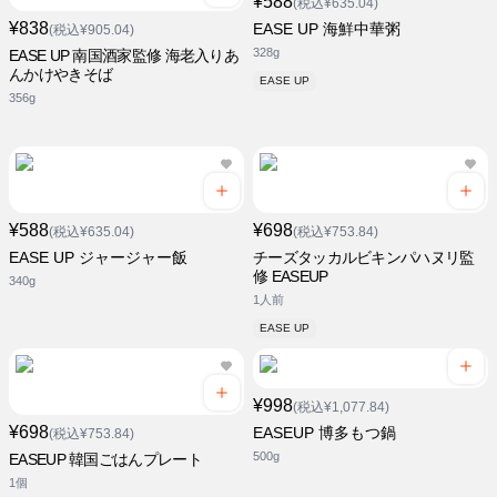
¥588
(税込¥635.04)
¥838
EASE UP 海鮮中華粥
(税込¥905.04)
328g
EASE UP 南国酒家監修 海老入りあ
んかけやきそば
EASE UP
356g
¥588
¥698
(税込¥635.04)
(税込¥753.84)
EASE UP ジャージャー飯
チーズタッカルビキンパハヌリ監
修 EASEUP
340g
1人前
EASE UP
¥998
(税込¥1,077.84)
¥698
EASEUP 博多もつ鍋
(税込¥753.84)
500g
EASEUP 韓国ごはんプレート
1個