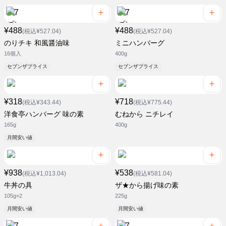
¥488
¥488
(税込¥527.04)
(税込¥527.04)
のりチキ 和風醤油味
ミニハンバーグ
16個入
400g
セブンザプライス
セブンザプライス
¥318
¥718
(税込¥343.44)
(税込¥775.44)
洋食亭ハンバーグ 味の素
むねから ニチレイ
165g
400g
月間安い値
¥938
¥538
(税込¥1,013.04)
(税込¥581.04)
牛丼の具
ザ★から揚げ味の素
105g×2
225g
月間安い値
月間安い値