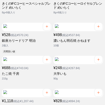
きくのIFCコーヒースペシャルブレ
きくのIFCコーヒーロイヤルブレン
ンド めいらく
ド めいらく
8g×8個入り
8g×8個入り
¥528
¥498
(税込¥570.24)
(税込¥537.84)
銀座カリードリア 明治
濃いもん明石焼 かねます
2個入
10個
月間安い値
¥688
¥248
(税込¥743.04)
(税込¥267.84)
たこ焼 千房
大学いも
215g
90g
¥1,118
¥828
(税込¥1,207.44)
(税込¥894.24)