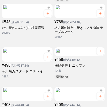
¥548
¥788
(税込¥591.84)
(税込¥851.04)
たい焼(つぶあん)井村屋謹製
名古屋の味たこ焼きしょうゆ味 テ
ーブルマーク
100g×3
18個入
¥458
(税込¥494.64)
¥498
海鮮チヂミ ニップン
(税込¥537.84)
1人前
今川焼カスタード ニチレイ
5個入
月間安い値
¥408
¥408
(税込¥440.64)
(税込¥440.64)