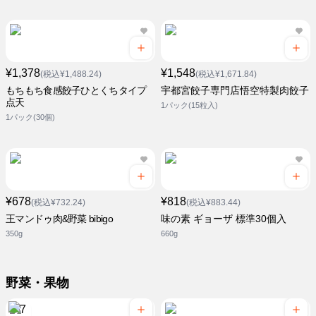
¥1,378
¥1,548
(税込¥1,488.24)
(税込¥1,671.84)
もちもち食感餃子ひとくちタイプ
宇都宮餃子専門店悟空特製肉餃子
点天
1パック(15粒入)
1パック(30個)
¥678
¥818
(税込¥732.24)
(税込¥883.44)
王マンドゥ肉&野菜 bibigo
味の素 ギョーザ 標準30個入
350g
660g
野菜・果物