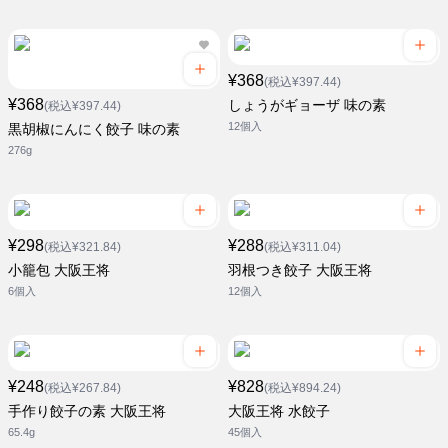
¥368
(税込¥397.44)
¥368
しょうがギョーザ 味の素
(税込¥397.44)
12個入
黒胡椒にんにく餃子 味の素
276g
¥298
¥288
(税込¥321.84)
(税込¥311.04)
小籠包 大阪王将
羽根つき餃子 大阪王将
6個入
12個入
¥248
¥828
(税込¥267.84)
(税込¥894.24)
手作り餃子の素 大阪王将
大阪王将 水餃子
65.4g
45個入