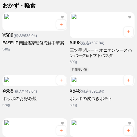
おかず・軽食
¥588
(税込¥635.04)
¥498
EASEUP 南国酒家監修海鮮中華粥
(税込¥537.84)
340g
三ツ星プレート オニオンソースハ
ンバーグ&トマトパスタ
300g
月間安い値
¥688
¥548
(税込¥743.04)
(税込¥591.84)
ポッポのお好み焼
ポッポの皮つきポテト
520g
500g