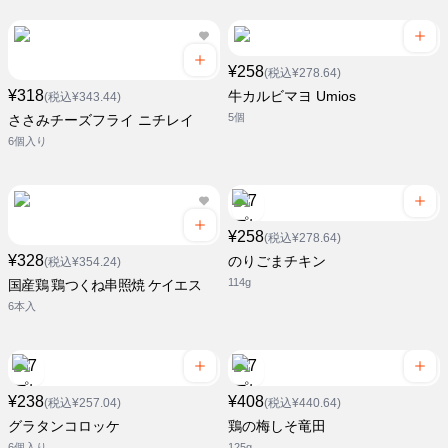
¥258
(税込¥278.64)
¥318
牛カルビマヨ Umios
(税込¥343.44)
5個
ささみチーズフライ ニチレイ
6個入り
¥258
(税込¥278.64)
¥328
のりごまチキン
(税込¥354.24)
114g
国産鶏 鶏つくね串照焼 ケイエス
6本入
¥238
¥408
(税込¥257.04)
(税込¥440.64)
グラタンコロッケ
鶏の梅しそ竜田
6個入り
125g