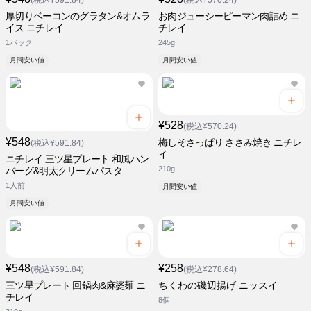
(税込¥591.84)
(税込¥570.24)
厚切りベーコンのグラタン&オムラ
お肉ジューシーピーマン肉詰め ニ
イス ニチレイ
チレイ
1パック
245g
月間安い値
月間安い値
¥528
(税込¥570.24)
¥548
梅しそさっぱり ささみ焼き ニチレ
(税込¥591.84)
イ
ニチレイ 三ツ星プレート 和風ハン
210g
バーグ&明太クリームパスタ
1人前
月間安い値
月間安い値
¥548
¥258
(税込¥591.84)
(税込¥278.64)
三ツ星プレート 回鍋肉&麻婆麺 ニ
ちくわの磯辺揚げ ニッスイ
チレイ
8個