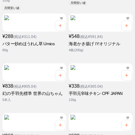
310g
月間安い値
月間安い値
¥288
¥548
(税込¥311.04)
(税込¥591.84)
バター炒めほうれん草 Umios
海老かき揚げ IYオリジナル
80g
4枚(200g)
¥838
¥338
(税込¥905.04)
(税込¥365.04)
幻の手羽先標準 世界の山ちゃん
手羽元辛味チキン CPF JAPAN
5本入
130g