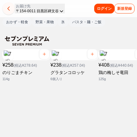
お届け先
ログイン
新規登録
〒154-0011 目黒区碑文谷
おかず・軽食
野菜・果物
氷
パスタ・麺・ご飯
¥258
¥238
¥408
(税込¥278.64)
(税込¥257.04)
(税込¥440.64)
のりごまチキン
グラタンコロッケ
鶏の梅しそ竜田
114g
6個入り
125g