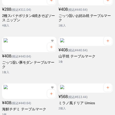
¥288
¥408
(税込¥311.04)
(税込¥440.64)
2種スパ ナポリタン&焼きそばソー
ごっつ旨いお好み焼 テーブルマー
ス ニップン
ク
4個入
1枚入
¥408
(税込¥440.64)
¥408
山芋焼 テーブルマーク
(税込¥440.64)
1食
ごっつ旨い豚モダン テーブルマー
ク
1食入
¥568
(税込¥613.44)
¥408
ミラノ風ドリア Umios
(税込¥440.64)
2個入
海鮮チヂミ テーブルマーク
1個