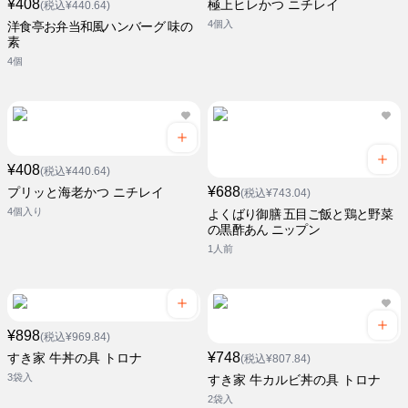
¥408
極上ヒレかつ ニチレイ
(税込¥440.64)
4個入
洋食亭お弁当和風ハンバーグ 味の
素
4個
¥408
(税込¥440.64)
¥688
プリッと海老かつ ニチレイ
(税込¥743.04)
4個入り
よくばり御膳 五目ご飯と鶏と野菜
の黒酢あん ニップン
1人前
¥898
(税込¥969.84)
¥748
すき家 牛丼の具 トロナ
(税込¥807.84)
3袋入
すき家 牛カルビ丼の具 トロナ
2袋入