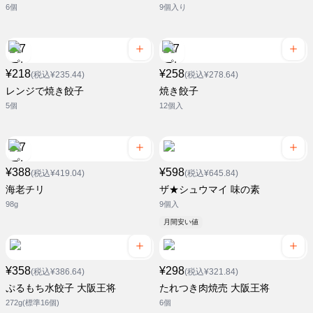
6個
9個入り
¥218
¥258
(税込¥235.44)
(税込¥278.64)
レンジで焼き餃子
焼き餃子
5個
12個入
¥388
¥598
(税込¥419.04)
(税込¥645.84)
海老チリ
ザ★シュウマイ 味の素
98g
9個入
月間安い値
¥358
¥298
(税込¥386.64)
(税込¥321.84)
ぷるもち水餃子 大阪王将
たれつき肉焼売 大阪王将
272g(標準16個)
6個