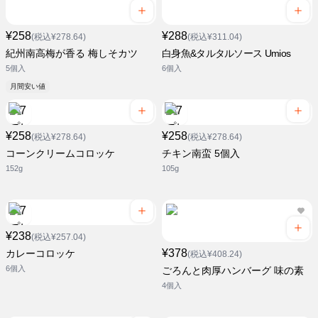
¥258
¥288
(税込¥278.64)
(税込¥311.04)
紀州南高梅が香る 梅しそカツ
白身魚&タルタルソース Umios
5個入
6個入
月間安い値
¥258
¥258
(税込¥278.64)
(税込¥278.64)
コーンクリームコロッケ
チキン南蛮 5個入
152g
105g
¥238
(税込¥257.04)
¥378
カレーコロッケ
(税込¥408.24)
6個入
ごろんと肉厚ハンバーグ 味の素
4個入