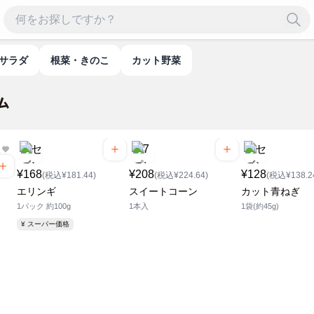
・サラダ
根菜・きのこ
カット野菜
¥168
¥208
¥128
(税込¥181.44)
(税込¥224.64)
(税込¥138.2
エリンギ
スイートコーン
カット青ねぎ
1パック 約100g
1本入
1袋(約45g)
¥ スーパー価格