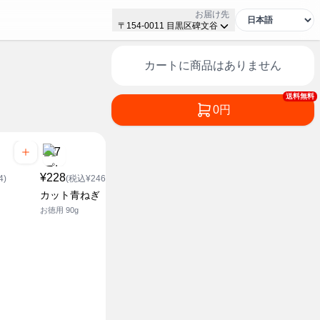
お届け先
〒154-0011 目黒区碑文谷
カートに商品はありません
送料無料
0円
¥228
4)
(税込¥246.24)
カット青ねぎ
お徳用 90g
¥128
¥128
(税込¥138.24)
(税込¥1
薬味ねぎ
ちょっと使
セット
25g
1袋(約150g)