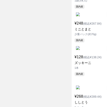
1袋(3本入)
国内産
¥248
(税込¥267.84)
ミニとまと
少量パック(約70g)
国内産
¥128
(税込¥138.24)
ズッキーニ
1本
国内産
¥268
(税込¥289.44)
ししとう