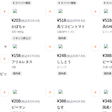
¥ スーパー価格
¥ スーパー価格
¥ ス
¥203
¥518
¥518
(税込¥219.24)
(税込¥559.44)
かぼちゃ
高リコピントマト
高GA
320~480g
1袋(Mサイズ)
1パッ
メキシコ産など
国内産
¥158
¥248
¥388
(税込¥170.64)
(税込¥267.84)
フリルレタス
ししとう
ピー
1個
1パック
大袋 1袋
 ピッ
国内産
国内産
国内産
¥208
¥388
¥348
(税込¥224.64)
(税込¥419.04)
ピーマン
なす
国産