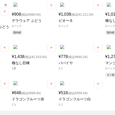
¥908
¥1,038
¥1,0
(税込¥980.64)
(税込¥1,121.04)
デラウェア ぶどう
ピオーネ
種な
1パック
1パック
1パック(
ぶどう
国内産
国内産
¥1,438
¥778
¥1,2
(税込¥1,553.04)
(税込¥840.24)
種なし巨峰
パパイヤ
マン
1房
1コ
1パッ
タイ産
¥648
¥518
(税込¥699.84)
(税込¥559.44)
ドラゴンフルーツ赤
ドラゴンフルーツ白
1コ
1コ