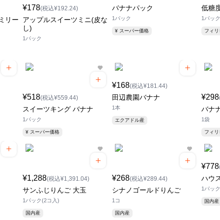
¥178
バナナパック
低糖
(税込¥192.24)
1パック
1パッ
ミリー
アップルスイーツミニ(皮な
し)
¥ スーパー価格
フィ
1パック
¥168
(税込¥181.44)
¥518
¥298
田辺農園バナナ
(税込¥559.44)
1本
スイーツキング バナナ
バナ
1パック
1袋
エクアドル産
¥ スーパー価格
フィ
¥778
¥1,288
¥268
ハウ
(税込¥1,391.04)
(税込¥289.44)
1パック(
サンふじりんご 大玉
シナノゴールドりんご
1パック(2コ入)
1コ
国内産
国内産
国内産