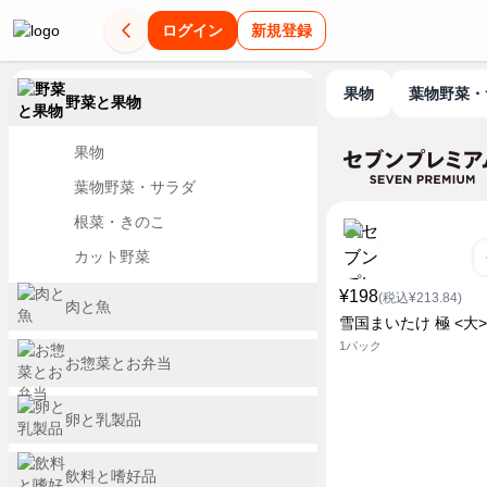
ログイン
新規登録
果物
葉物野菜
野菜と果物
果物
葉物野菜・サラダ
根菜・きのこ
カット野菜
¥198
(税込¥213.84)
肉と魚
雪国まいたけ 極 <大>
1パック
お惣菜とお弁当
卵と乳製品
飲料と嗜好品