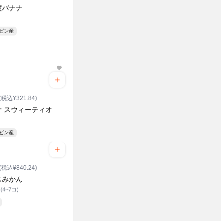
度バナナ
ク
リピン産
(税込¥321.84)
ナ スウィーティオ
リピン産
(税込¥840.24)
スみかん
4~7コ)