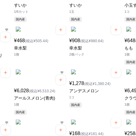
すいか
すいか
小玉
1/6カット
1玉
1コ
国内産
国内産
国内産
¥468
¥908
¥648
(税込¥505.44)
(税込¥980.64)
幸水梨
幸水梨
もも
1個
2個パック
1個
り
国内産
¥1,278
(税込¥1,380.24)
¥6,028
¥6,4
アンデスメロン
(税込¥6,510.24)
1コ
アールスメロン(青肉)
クラ
1個
1個
国内産
国内産
国内産
¥168
¥258
(税込¥181.44)