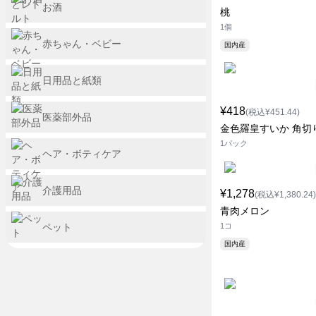
お酒
桃
1個
赤ちゃん・ベビー
国内産
日用品と紙類
¥418
(税込¥451.44)
医薬部外品
金色羅皇すいか 角切
1パック
ヘア・ボティケア
介護用品
¥1,278
(税込¥1,380.24)
青肉メロン
ペット
1コ
国内産