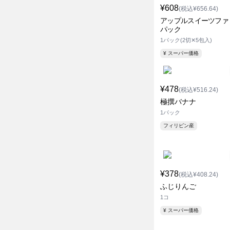
¥608
(税込¥656.64)
アップルスイーツファ
パック
1パック(2切✕5包入)
¥ スーパー価格
¥478
(税込¥516.24)
極撰バナナ
1パック
フィリピン産
¥378
(税込¥408.24)
ふじりんご
1コ
¥ スーパー価格