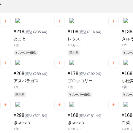
ダ
¥218
¥108
¥138
(税込¥235.44)
(税込¥116.64)
とまと
レタス
きゅ
1個
1/2カット
1本
¥ スーパー価格
国内産
¥ ス
¥268
¥178
¥168
(税込¥289.44)
(税込¥192.24)
アスパラガス
ブロッコリー
小松
1束
1個
1袋
国内産
¥ スーパー価格
¥ ス
¥298
¥168
¥168
(税込¥321.84)
(税込¥181.44)
きゃべつ
きゃべつ
白菜
1個
1/2カット
1/4カ