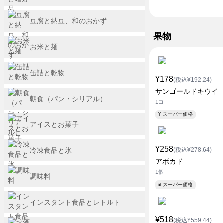
豆腐と納豆、和のおかず
果物
お米と麺
缶詰と乾物
¥178
(税込¥192.24)
サンゴールドキウイ
朝食（パン・シリアル）
1コ
¥ スーパー価格
アイスとお菓子
¥258
冷凍食品と氷
(税込¥278.64)
アボカド
1個
調味料
¥ スーパー価格
インスタント食品とレトルト
¥518
(税込¥559.44)