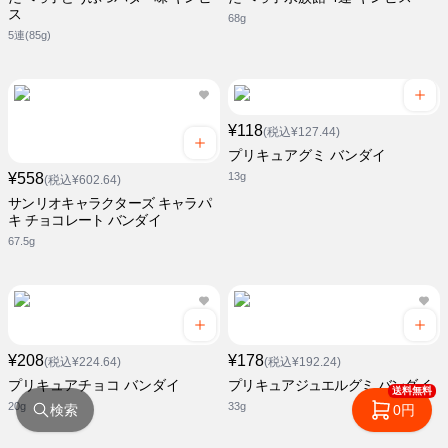
ス
68g
5連(85g)
¥118
(税込¥127.44)
プリキュアグミ バンダイ
¥558
13g
(税込¥602.64)
サンリオキャラクターズ キャラパ
キ チョコレート バンダイ
67.5g
¥208
¥178
(税込¥224.64)
(税込¥192.24)
プリキュアチョコ バンダイ
プリキュアジュエルグミ バンダイ
送料無料
20g
33g
検索
0円