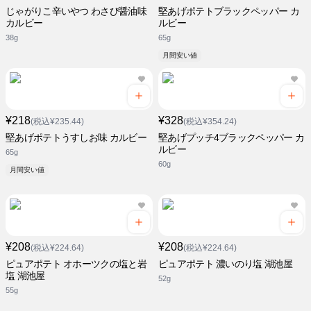
じゃがりこ辛いやつ わさび醤油味
堅あげポテトブラックペッパー カ
カルビー
ルビー
38g
65g
月間安い値
¥218
¥328
(税込¥235.44)
(税込¥354.24)
堅あげポテトうすしお味 カルビー
堅あげプッチ4ブラックペッパー カ
ルビー
65g
60g
月間安い値
¥208
¥208
(税込¥224.64)
(税込¥224.64)
ピュアポテト オホーツクの塩と岩
ピュアポテト 濃いのり塩 湖池屋
塩 湖池屋
52g
55g