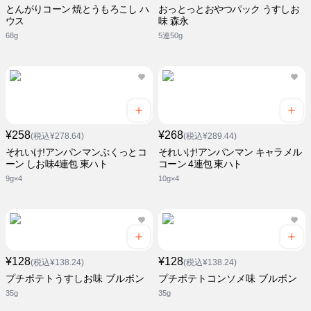
とんがりコーン 焼とうもろこし ハ
おっとっとおやつパック うすしお
ウス
味 森永
68g
5連50g
¥258
¥268
(税込¥278.64)
(税込¥289.44)
それいけ!アンパンマンぷくっとコ
それいけ!アンパンマン キャラメル
ーン しお味4連包 東ハト
コーン 4連包 東ハト
9g×4
10g×4
¥128
¥128
(税込¥138.24)
(税込¥138.24)
プチポテトうすしお味 ブルボン
プチポテトコンソメ味 ブルボン
35g
35g