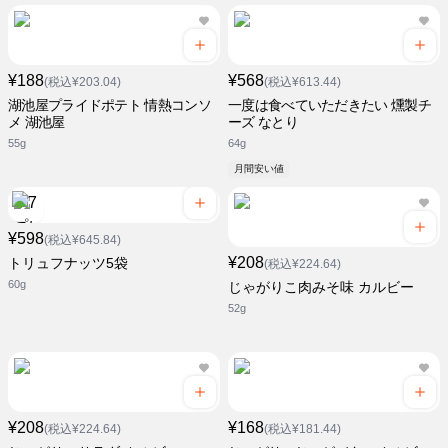
¥188
¥568
(税込¥203.04)
(税込¥613.44)
湖池屋プライドポテト 情熱コンソ
一度は食べていただきたい 燻製チ
メ 湖池屋
ーズ なとり
55g
64g
月間安い値
¥598
(税込¥645.84)
¥208
トリュフナッツ5袋
(税込¥224.64)
60g
じゃがりこ肉みそ味 カルビー
52g
¥208
¥168
(税込¥224.64)
(税込¥181.44)