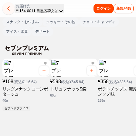
お届け先
ログイン
新規登録
〒154-0011 目黒区碑文谷
スナック・おつまみ
クッキー・その他
チョコ・キャンディ
アイス・氷菓
デザート
¥108
¥598
¥358
(税込¥116.64)
(税込¥645.84)
(税込¥386.64)
リングスナック コーンポ
トリュフナッツ5袋
ポテトチップス 濃
タージュ
ンソメ味
60g
40g
155g
セブンザプライス