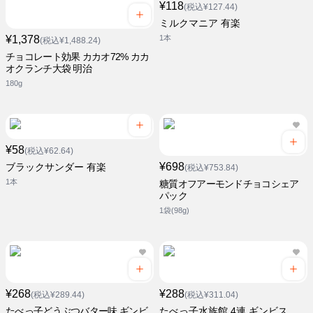
¥118
(税込¥127.44)
ミルクマニア 有楽
¥1,378
1本
(税込¥1,488.24)
チョコレート効果 カカオ72% カカ
オクランチ大袋 明治
180g
¥58
(税込¥62.64)
¥698
ブラックサンダー 有楽
(税込¥753.84)
1本
糖質オフアーモンドチョコシェア
パック
1袋(98g)
¥268
¥288
(税込¥289.44)
(税込¥311.04)
たべっ子どうぶつバター味 ギンビ
たべっ子水族館 4連 ギンビス