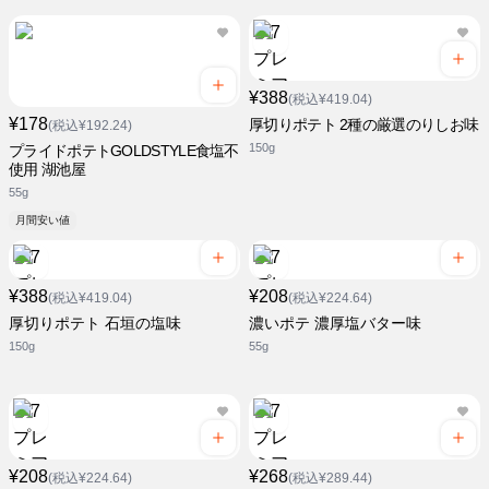
¥388
(税込¥419.04)
¥178
厚切りポテト 2種の厳選のりしお味
(税込¥192.24)
150g
プライドポテトGOLDSTYLE食塩不
使用 湖池屋
55g
月間安い値
¥388
¥208
(税込¥419.04)
(税込¥224.64)
厚切りポテト 石垣の塩味
濃いポテ 濃厚塩バター味
150g
55g
¥208
¥268
(税込¥224.64)
(税込¥289.44)