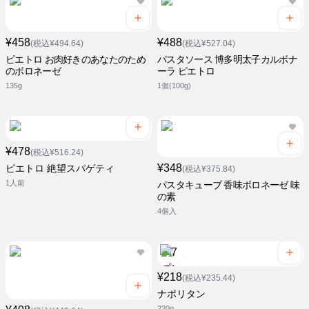
¥458
¥488
(税込¥494.64)
(税込¥527.04)
ピエトロ お肉好きのあなたのため
パスタソース 博多明太子カルボナ
のボロネーゼ
ーラ ピエトロ
135g
1個(100g)
¥478
(税込¥516.24)
¥348
ピエトロ 絶望スパゲティ
(税込¥375.84)
1人前
パスタキューブ 香味ボロネーゼ 味
の素
4個入
¥218
(税込¥235.44)
ナポリタン
220g