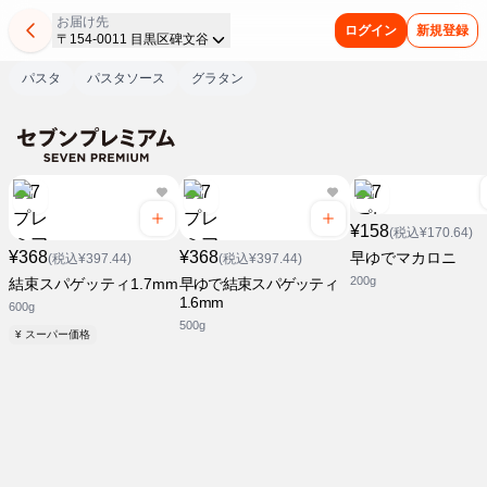
お届け先
ログイン
新規登録
〒154-0011 目黒区碑文谷
パスタ
パスタソース
グラタン
¥158
(税込¥170.64)
¥368
¥368
早ゆでマカロニ
(税込¥397.44)
(税込¥397.44)
200g
結束スパゲッティ1.7mm
早ゆで結束スパゲッティ
1.6mm
600g
500g
¥ スーパー価格