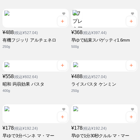
¥488
¥368
(税込¥527.04)
(税込¥397.44)
有機フジッリ アルチェネロ
早ゆで結束スパゲッティ1.6mm
250g
500g
¥558
¥488
(税込¥602.64)
(税込¥527.04)
昭和 蒟蒻効果 パスタ
ライスパスタ ケンミン
400g
250g
¥178
¥178
(税込¥192.24)
(税込¥192.24)
早ゆで3分ペンネ マ・マー
早ゆで1分30秒クルル マ・マー