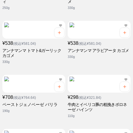
ィ
メ
250g
330g
¥538
¥538
(税込¥581.04)
(税込¥581.04)
アンナマンマ トマト&ガーリック
アンナマンマ アラビアータ カゴメ
カゴメ
330g
330g
¥708
¥298
(税込¥764.64)
(税込¥321.84)
ペーストジェノベーゼ バリラ
牛肉とイベリコ豚の粗挽きボロネ
ーゼ ハインツ
190g
110g