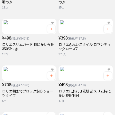
羽つき
つき
19コ
15コ
¥498
¥398
(税込¥547.8)
(税込¥437.8)
ロリエスリムガード 特に多い夜用
ロリエきれいスタイル ロマンティ
350羽つき
ックローズ7
13コ
2コ入
¥708
¥498
(税込¥778.8)
(税込¥547.8)
ロリエ朝までブロック安心ショー
ロリエしあわせ素肌 超スリム特に
ツタイプ
多い昼用羽付
5コ
17個