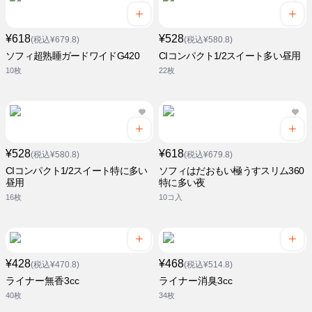
¥618
¥528
(税込¥679.8)
(税込¥580.8)
ソフィ超熟睡ガードワイドG420
CIコンパクト1/2スイート多い昼用
10枚
22枚
¥528
¥618
(税込¥580.8)
(税込¥679.8)
CIコンパクト1/2スイート特に多い
ソフィはだおもい極うすスリム360
昼用
特に多い夜
16枚
10コ入
¥428
¥468
(税込¥470.8)
(税込¥514.8)
ライナー無香3cc
ライナー消臭3cc
40枚
34枚