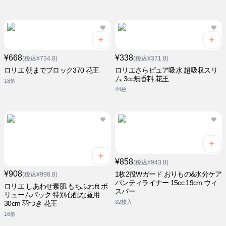
¥668
¥338
(税込¥734.8)
(税込¥371.8)
ロリエ 朝までブロック370 花王
ロリエさらピュア吸水 超吸収スリ
ム 3cc無香料 花王
18個
44枚
¥858
(税込¥943.8)
¥908
1枚2役Wガード おりもの&水分ケア
(税込¥998.8)
パンティライナー 15cc 19cm ウィ
ロリエ しあわせ素肌 もちふわfit ボ
スパー
リュームパック 特別心配な昼用
32枚入
30cm 羽つき 花王
16個