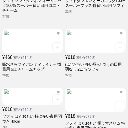
ソフィ ソフトタンポン オーガニッ
ソフトタンポン オーガニック100%
ク100% スーパー 多い日用 ユニ・
スーパープラス 特多い日用 ソフィ
チャーム
21個
27個
¥468
¥618
(税込¥514.8)
(税込¥679.8)
吸水さらフィ パンティライナー 微
はだおもい 多い昼~ふつうの日用
量用 5cc チャームナップ
羽なし 21cm ソフィ
36枚
32個
¥618
(税込¥679.8)
¥618
ソフィ はだおもい 特に多い夜用 羽
(税込¥679.8)
つき 40cm
ソフィ はだおもい 極うすスリム 特
7枚