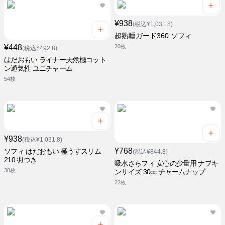
¥938
(税込¥1,031.8)
超熟睡ガード360 ソフィ
¥448
20枚
(税込¥492.8)
はだおもい ライナー天然極コット
ン通気性 ユニチャーム
54枚
¥938
(税込¥1,031.8)
¥768
ソフィ はだおもい 極うすスリム
(税込¥844.8)
210 羽つき
吸水さらフィ 安心の少量用 ナプキ
38枚
ンサイズ 30cc チャームナップ
22枚