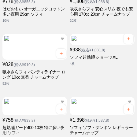
¥778
¥1,808
(税込¥855.8)
(税込¥1,988.8)
はだおもい オーガニックコットン
吸収さらフィ 安心スリム 夜でも安
多い夜用 29cm ソフィ
心用 170cc 29cm チャームナップ
10枚
20枚
¥938
(税込¥1,031.8)
ソフィ超熟睡ショーツXL
¥828
4枚
(税込¥910.8)
吸水さらフィ パンティライナー ロ
ング 10cc 無香 チャームナップ
52枚
¥758
¥1,398
(税込¥833.8)
(税込¥1,537.8)
超熟睡ガード400 10枚 特に多い夜
ソフィ ソフトタンポン レギュラー
用 ソフィ
チャームナップ