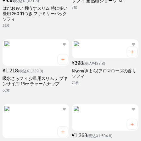
¥938
ソフィ 超熟睡ショーツ XL
(税込¥1,031.8)
7枚
はだおもい 極うすスリム 特に多い
昼用 260 羽つき ファミリーパック
ソフィ
28枚
¥398
(税込¥437.8)
¥1,218
Kiyora(きよら)アロマローズの香り
(税込¥1,339.8)
ソフィ
吸水さらフィ 少量用スリム ナプキ
72枚
ンサイズ 15cc チャームナップ
66枚
¥1,368
(税込¥1,504.8)