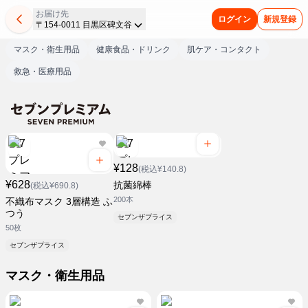
お届け先
ログイン
新規登録
〒154-0011 目黒区碑文谷
マスク・衛生用品
健康食品・ドリンク
肌ケア・コンタクト
救急・医療用品
¥128
(税込¥140.8)
¥628
抗菌綿棒
(税込¥690.8)
200本
不織布マスク 3層構造 ふ
つう
セブンザプライス
50枚
セブンザプライス
マスク・衛生用品