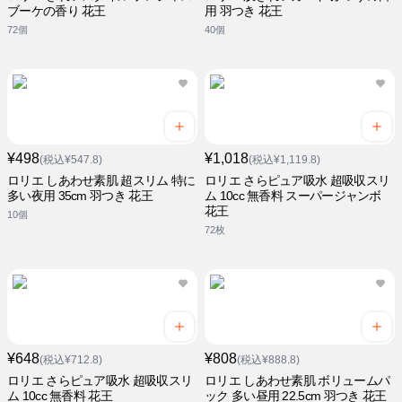
ブーケの香り 花王
用 羽つき 花王
72個
40個
¥498
¥1,018
(税込¥547.8)
(税込¥1,119.8)
ロリエ しあわせ素肌 超スリム 特に
ロリエ さらピュア吸水 超吸収スリ
多い夜用 35cm 羽つき 花王
ム 10cc 無香料 スーパージャンボ
花王
10個
72枚
¥648
¥808
(税込¥712.8)
(税込¥888.8)
ロリエ さらピュア吸水 超吸収スリ
ロリエ しあわせ素肌 ボリュームパ
ム 10cc 無香料 花王
ック 多い昼用 22.5cm 羽つき 花王