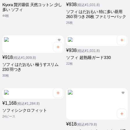
¥938
Kiyora 贅沢吸収 天然コットン 少し
(税込¥1,031.8)
多い ソフィ
ソフィ はだおもい 特に多い昼用
44枚
260 羽つき 26枚 ファミリーパック
26枚
¥938
(税込¥1,031.8)
¥918
ソフィ 超熟睡ガード330
(税込¥1,009.8)
22枚
ソフィ はだおもい 極うすスリム
230 羽つき
30枚
¥1,168
(税込¥1,284.8)
ソフィシンクロフィット
24ピース
¥618
(税込¥679.8)