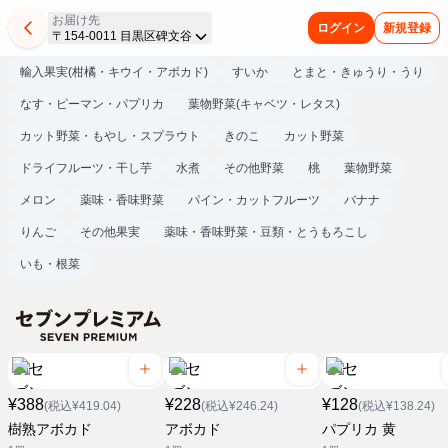
お届け先
ログイン
新規登録
〒154-0011 目黒区碑文谷
輸入果実(柑橘・キウイ・アボカド)
すいか
とまと・きゅうり・うり
なす・ピーマン・パプリカ
葉物野菜(キャベツ・レタス)
カット野菜・もやし・スプラウト
きのこ
カット野菜
ドライフルーツ・干し芋
水煮
その他野菜
桃
葉物野菜
メロン
薬味・香味野菜
パイン・カットフルーツ
バナナ
りんご
その他果実
薬味・香味野菜・豆類・とうもろこし
いも・根菜
¥388
¥228
¥128
(税込¥419.04)
(税込¥246.24)
(税込¥138.24)
樹熟アボカド
アボカド
パプリカ 黄