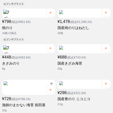
セブンザプライス
¥798
¥1,478
(税込¥861.84)
(税込¥1,596.24)
焼のり
国産焼のりはねだし
10枚×2袋詰
20枚
セブンザプライス
¥448
¥688
(税込¥483.84)
(税込¥743.04)
きざみのり
国産きざみ海苔
8g
20g
¥298
(税込¥321.84)
¥728
国産青のり ニコニコ
(税込¥786.24)
3.5g
漁師のまかない海苔 前田屋
15g