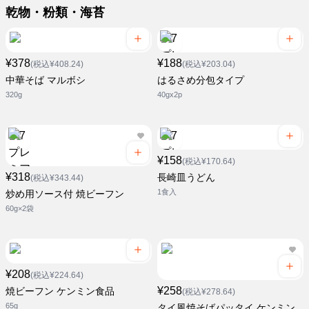
乾物・粉類・海苔
¥378
¥188
(税込¥408.24)
(税込¥203.04)
中華そば マルボシ
はるさめ分包タイプ
320g
40gx2p
¥158
(税込¥170.64)
¥318
長崎皿うどん
(税込¥343.44)
1食入
炒め用ソース付 焼ビーフン
60g×2袋
¥208
(税込¥224.64)
¥258
焼ビーフン ケンミン食品
(税込¥278.64)
65g
タイ風焼そばパッタイ ケンミン