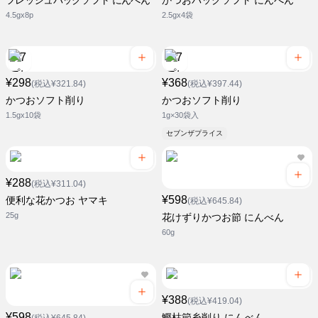
フレッシュパックソフト にんべん
かつおパックソフト にんべん
4.5gx8p
2.5gx4袋
¥298
¥368
(税込¥321.84)
(税込¥397.44)
かつおソフト削り
かつおソフト削り
1.5gx10袋
1g×30袋入
セブンザプライス
¥288
(税込¥311.04)
¥598
便利な花かつお ヤマキ
(税込¥645.84)
25g
花けずりかつお節 にんべん
60g
¥388
(税込¥419.04)
¥598
鰹枯節糸削り にんべん