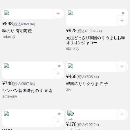
¥898
(税込¥969.84)
¥928
味のり 有明海産
(税込¥1,002.24)
10切80枚
元祖どっさり韓国のり うましお味
オリオンジャコー
8切100枚
¥468
(税込¥505.44)
¥748
韓国のりサクうま 白子
(税込¥807.84)
30g
ヤンバン韓国味付のり 東遠
8切8枚8袋
¥178
(税込¥192.24)