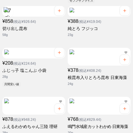
セブンザプライス
¥858
¥388
(税込¥926.64)
(税込¥419.04)
切り出し昆布
純とろ フジッコ
58g
23g
¥208
(税込¥224.64)
¥378
ふじっ子 塩こんぶ 小袋
(税込¥408.24)
28g
根昆布入りとろろ昆布 日東海藻
24g
月間安い値
¥878
¥768
(税込¥948.24)
(税込¥829.44)
ふえるわかめちゃん三陸 理研
鳴門水域産カットわかめ 日東海藻
28g
20g