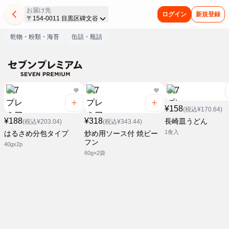
お届け先
ログイン
新規登録
〒154-0011 目黒区碑文谷
乾物・粉類・海苔
缶詰・瓶詰
¥158
(税込¥170.64)
¥188
¥318
長崎皿うどん
(税込¥203.04)
(税込¥343.44)
1食入
はるさめ分包タイプ
炒め用ソース付 焼ビー
フン
40gx2p
60g×2袋