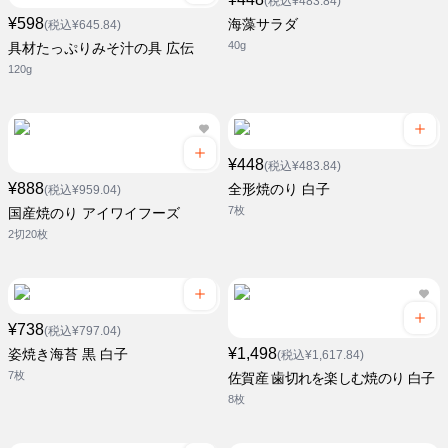
(税込¥483.84)
¥598
海藻サラダ
(税込¥645.84)
40g
具材たっぷりみそ汁の具 広伝
120g
¥448
(税込¥483.84)
¥888
全形焼のり 白子
(税込¥959.04)
7枚
国産焼のり アイワイフーズ
2切20枚
¥738
(税込¥797.04)
¥1,498
姿焼き海苔 黒 白子
(税込¥1,617.84)
7枚
佐賀産 歯切れを楽しむ焼のり 白子
8枚