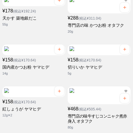
¥178
(税込¥192.24)
¥288
天かす 築地銀だこ
(税込¥311.04)
55g
専門店の味 かつお粉 オタフク
20g
¥158
¥158
(税込¥170.64)
(税込¥170.64)
国内産かつお粉 ヤマヒデ
切りいか ヤマヒデ
14g
5g
¥158
(税込¥170.64)
¥468
紅しょうが ヤマヒデ
(税込¥505.44)
12g✕2
専門店の味牛すじコンニャク煮赤
身入 オタフク
80g