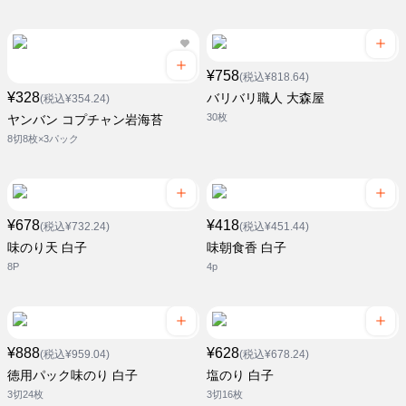
¥758
(税込¥818.64)
¥328
バリバリ職人 大森屋
(税込¥354.24)
30枚
ヤンバン コプチャン岩海苔
8切8枚×3パック
¥678
¥418
(税込¥732.24)
(税込¥451.44)
味のり天 白子
味朝食香 白子
8P
4p
¥888
¥628
(税込¥959.04)
(税込¥678.24)
徳用パック味のり 白子
塩のり 白子
3切24枚
3切16枚