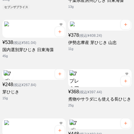
千葉県産房州ひじき 日東海藻
13g
セブンザプライス
¥378
(税込¥408.24)
¥538
伊勢志摩産 芽ひじき 山忠
(税込¥581.04)
11g
国内選別芽ひじき 日東海藻
45g
¥248
(税込¥267.84)
¥368
芽ひじき
(税込¥397.44)
15g
煮物やサラダにも使える長ひじき
25g
¥448