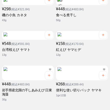
¥298
¥448
(税込¥321.84)
(税込¥483.84)
磯の小魚 カネタ
食べる煮干し
43g
50g
¥548
¥158
(税込¥591.84)
(税込¥170.64)
台湾桜えび ヤマト
紅えび ヤマヒデ
13g
12g
¥448
¥268
(税込¥483.84)
(税込¥289.44)
岩手県産北限の干しあみえび 日東
便利な使い切りパック ヤマキ
海藻
1gx12袋
30g