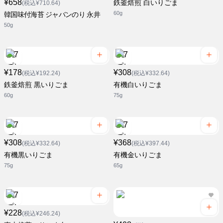
¥658
鉄釜焙煎 白いりごま
(税込¥710.64)
60g
韓国味付海苔 ジャバンのり 永井
50g
¥178
¥308
(税込¥192.24)
(税込¥332.64)
鉄釜焙煎 黒いりごま
有機白いりごま
60g
75g
¥308
¥368
(税込¥332.64)
(税込¥397.44)
有機黒いりごま
有機金いりごま
75g
65g
¥228
(税込¥246.24)