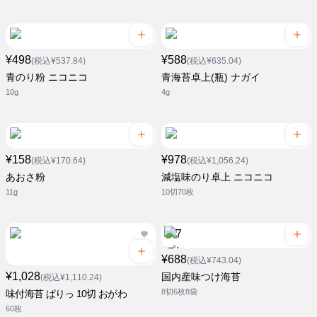
¥498
¥588
(税込¥537.84)
(税込¥635.04)
青のり粉 ニコニコ
青海苔卓上(瓶) ナガイ
10g
4g
¥158
¥978
(税込¥170.64)
(税込¥1,056.24)
あおさ粉
減塩味のり卓上 ニコニコ
11g
10切70枚
¥688
(税込¥743.04)
¥1,028
国内産味つけ海苔
(税込¥1,110.24)
8切6枚8袋
味付海苔 ぱりっ 10切 おがわ
60枚