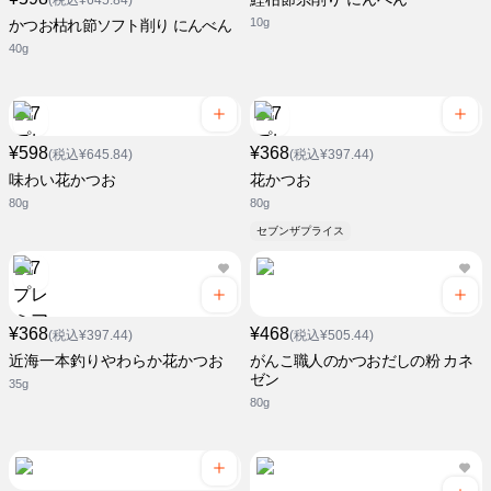
(税込¥645.84)
10g
かつお枯れ節ソフト削り にんべん
40g
¥598
¥368
(税込¥645.84)
(税込¥397.44)
味わい花かつお
花かつお
80g
80g
セブンザプライス
¥368
¥468
(税込¥397.44)
(税込¥505.44)
近海一本釣りやわらか花かつお
がんこ職人のかつおだしの粉 カネ
ゼン
35g
80g