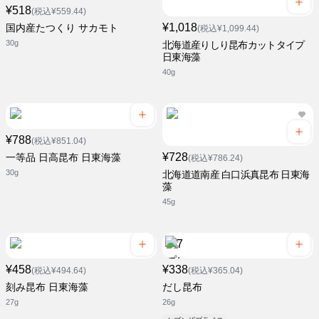
¥518
(税込¥559.44)
¥1,018
国内産たつくり サカモト
(税込¥1,099.44)
30g
北海道産りしり昆布カットタイプ
日東海藻
40g
¥788
(税込¥851.04)
¥728
一等品 日高昆布 日東海藻
(税込¥786.24)
30g
北海道道南産 白口浜真昆布 日東海
藻
45g
¥458
¥338
(税込¥494.64)
(税込¥365.04)
刻み昆布 日東海藻
だし昆布
27g
26g