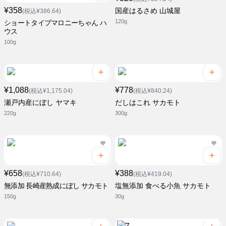
¥358
国産はるさめ 山城屋
(税込¥386.64)
120g
ショートタイプマロニーちゃん ハ
ウス
100g
¥1,088
¥778
(税込¥1,175.04)
(税込¥840.24)
瀬戸内産にぼし ヤマキ
だしはこれ サカモト
220g
300g
¥658
¥388
(税込¥710.64)
(税込¥419.04)
無添加 長崎産熟成にぼし サカモト
塩無添加 食べる小魚 サカモト
150g
30g