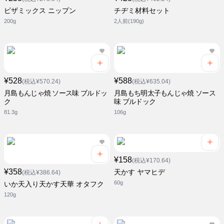
ピザミックス ニップン
チヂミ材料セット
200g
2人前(190g)
¥528
¥588
(税込¥570.24)
(税込¥635.04)
月島もんじゃ焼 ソース味 ブルドッ
月島もち明太子もんじゃ焼 ソース
ク
味 ブルドック
81.3g
106g
¥158
(税込¥170.64)
¥358
天かす ヤマヒデ
(税込¥386.64)
60g
いか天入り天かす天華 オタフク
120g