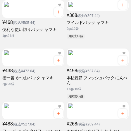
¥368
(税込¥397.44)
¥468
マイルドパック ヤマキ
(税込¥505.44)
2gx12袋
便利な使い切りパック ヤマキ
1g×24袋
月間安い値
¥438
¥498
(税込¥473.04)
(税込¥537.84)
徳一番 かつおパック ヤマキ
本枯鰹節 フレッシュパック にんべ
ん
2gx20袋
1.5gx10袋
月間安い値
¥488
¥268
(税込¥527.04)
(税込¥289.44)