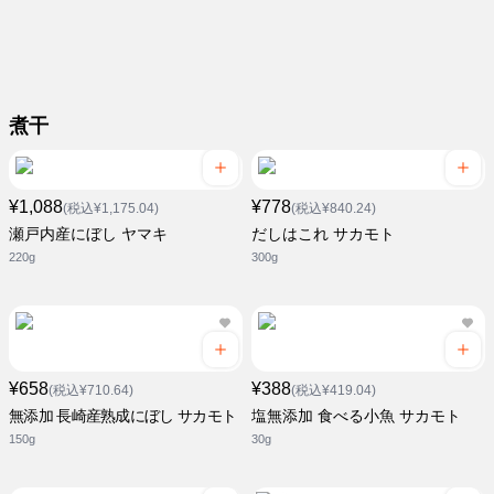
煮干
¥1,088
¥778
(税込¥1,175.04)
(税込¥840.24)
瀬戸内産にぼし ヤマキ
だしはこれ サカモト
220g
300g
¥658
¥388
(税込¥710.64)
(税込¥419.04)
無添加 長崎産熟成にぼし サカモト
塩無添加 食べる小魚 サカモト
150g
30g