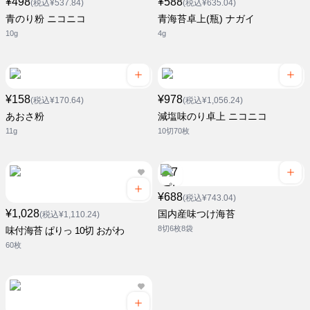
¥498
¥588
(税込¥537.84)
(税込¥635.04)
青のり粉 ニコニコ
青海苔卓上(瓶) ナガイ
10g
4g
¥158
¥978
(税込¥170.64)
(税込¥1,056.24)
あおさ粉
減塩味のり卓上 ニコニコ
11g
10切70枚
¥688
(税込¥743.04)
¥1,028
国内産味つけ海苔
(税込¥1,110.24)
8切6枚8袋
味付海苔 ぱりっ 10切 おがわ
60枚