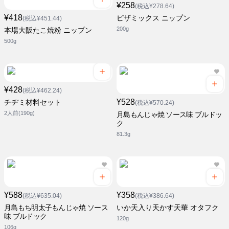
¥258
(税込¥278.64)
¥418
ピザミックス ニップン
(税込¥451.44)
200g
本場大阪たこ焼粉 ニップン
500g
¥428
(税込¥462.24)
¥528
チヂミ材料セット
(税込¥570.24)
2人前(190g)
月島もんじゃ焼 ソース味 ブルドッ
ク
81.3g
¥588
¥358
(税込¥635.04)
(税込¥386.64)
月島もち明太子もんじゃ焼 ソース
いか天入り天かす天華 オタフク
味 ブルドック
120g
106g