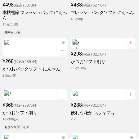
¥498
¥488
(税込¥537.84)
(税込¥527.04)
本枯鰹節 フレッシュパック にんべ
フレッシュパックソフト にんべん
ん
4.5gx8p
1.5gx10袋
月間安い値
¥298
(税込¥321.84)
¥268
かつおソフト削り
(税込¥289.44)
1.5gx10袋
かつおパックソフト にんべん
2.5gx4袋
¥368
¥288
(税込¥397.44)
(税込¥311.04)
かつおソフト削り
便利な花かつお ヤマキ
1g×30袋入
25g
セブンザプライス