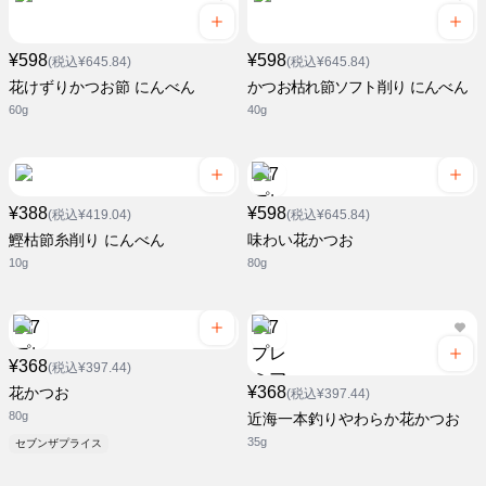
¥598
¥598
(税込¥645.84)
(税込¥645.84)
花けずりかつお節 にんべん
かつお枯れ節ソフト削り にんべん
60g
40g
¥388
¥598
(税込¥419.04)
(税込¥645.84)
鰹枯節糸削り にんべん
味わい花かつお
10g
80g
¥368
(税込¥397.44)
¥368
花かつお
(税込¥397.44)
80g
近海一本釣りやわらか花かつお
35g
セブンザプライス