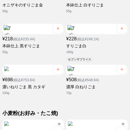
オニザキのすりごま金
本鉢仕上 白すりごま
50g
55g
¥218
¥228
(税込¥235.44)
(税込¥246.24)
本鉢仕上 黒すりごま
すりごま白
55g
180g
セブンザプライス
¥698
¥508
(税込¥753.84)
(税込¥548.64)
濃いねりごま 黒 カタギ
濃厚 白ねりごま
100g
70g
小麦粉(お好み・たこ焼)