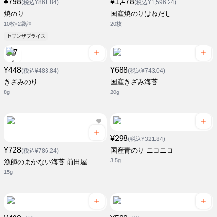
¥798
¥1,478
(税込¥861.84)
(税込¥1,596.24)
焼のり
国産焼のりはねだし
10枚×2袋詰
20枚
セブンザプライス
¥448
¥688
(税込¥483.84)
(税込¥743.04)
きざみのり
国産きざみ海苔
8g
20g
¥298
(税込¥321.84)
¥728
国産青のり ニコニコ
(税込¥786.24)
3.5g
漁師のまかない海苔 前田屋
15g