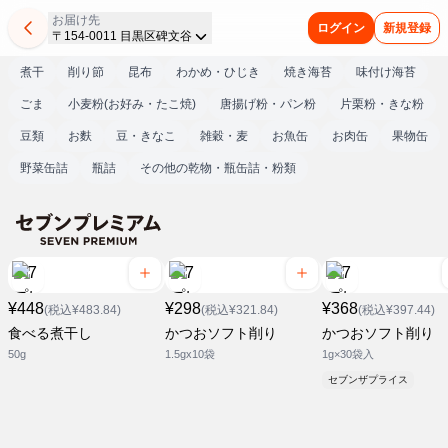
お届け先
ログイン
新規登録
〒154-0011 目黒区碑文谷
煮干
削り節
昆布
わかめ・ひじき
焼き海苔
味付け海苔
ごま
小麦粉(お好み・たこ焼)
唐揚げ粉・パン粉
片栗粉・きな粉
豆類
お麩
豆・きなこ
雑穀・麦
お魚缶
お肉缶
果物缶
野菜缶詰
瓶詰
その他の乾物・瓶缶詰・粉類
¥448
¥298
¥368
(税込¥483.84)
(税込¥321.84)
(税込¥397.44)
食べる煮干し
かつおソフト削り
かつおソフト削り
50g
1.5gx10袋
1g×30袋入
セブンザプライス