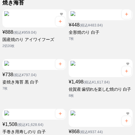
焼き海苔
¥448
(税込¥483.84)
¥888
全形焼のり 白子
(税込¥959.04)
7枚
国産焼のり アイワイフーズ
2切20枚
¥738
(税込¥797.04)
¥1,498
姿焼き海苔 黒 白子
(税込¥1,617.84)
7枚
佐賀産 歯切れを楽しむ焼のり 白子
8枚
¥1,508
(税込¥1,628.64)
¥868
手巻き用寿しのり 白子
(税込¥937.44)