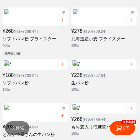
¥268
¥278
(税込¥289.44)
(税込¥300.24)
ソフトパン粉 フライスター
北海道産小麦 フライスター
400g
180g
月間安い値
¥188
¥238
(税込¥203.04)
(税込¥257.04)
ソフトパン粉
生パン粉
180g
100g
¥268
(税込¥289.44)
送料無料
¥208
もち麦入り低糖質パン粉
(税込¥224.64)
検索
0円
100g
とんかつ屋さんの生パン粉