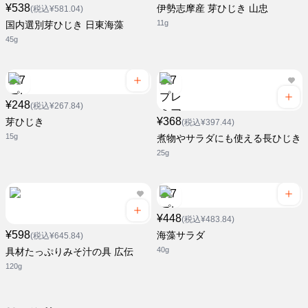
¥538
伊勢志摩産 芽ひじき 山忠
(税込¥581.04)
11g
国内選別芽ひじき 日東海藻
45g
¥248
(税込¥267.84)
¥368
芽ひじき
(税込¥397.44)
15g
煮物やサラダにも使える長ひじき
25g
¥448
(税込¥483.84)
¥598
海藻サラダ
(税込¥645.84)
40g
具材たっぷりみそ汁の具 広伝
120g