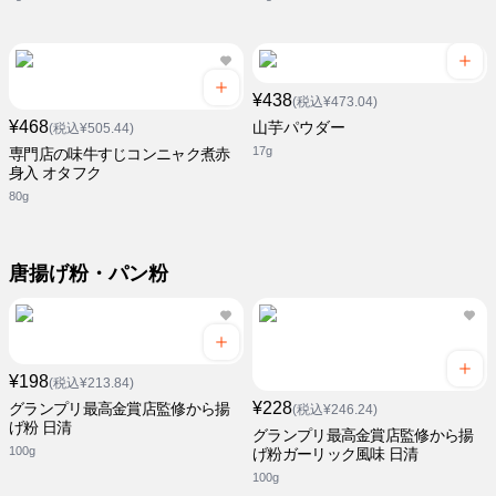
¥438
(税込¥473.04)
¥468
山芋パウダー
(税込¥505.44)
17g
専門店の味牛すじコンニャク煮赤
身入 オタフク
80g
唐揚げ粉・パン粉
¥198
(税込¥213.84)
¥228
グランプリ最高金賞店監修から揚
(税込¥246.24)
げ粉 日清
グランプリ最高金賞店監修から揚
100g
げ粉ガーリック風味 日清
100g