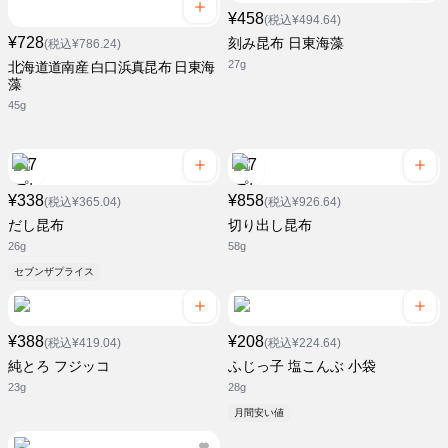
¥458
(税込¥494.64)
¥728
刻み昆布 日東海藻
(税込¥786.24)
27g
北海道道南産 白口浜真昆布 日東海
藻
45g
¥338
¥858
(税込¥365.04)
(税込¥926.64)
だし昆布
切り出し昆布
26g
58g
セブンザプライス
¥388
¥208
(税込¥419.04)
(税込¥224.64)
純とろ フジッコ
ふじっ子 塩こんぶ 小袋
23g
28g
月間安い値