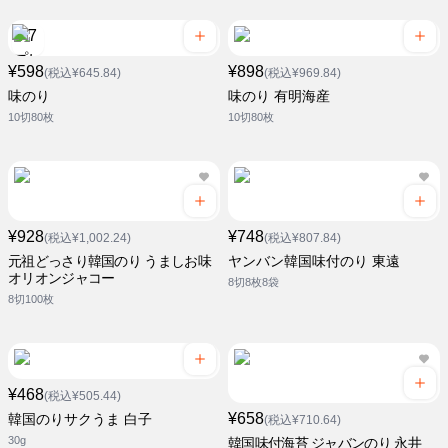
¥598
¥898
(税込¥645.84)
(税込¥969.84)
味のり
味のり 有明海産
10切80枚
10切80枚
¥928
¥748
(税込¥1,002.24)
(税込¥807.84)
元祖どっさり韓国のり うましお味
ヤンバン韓国味付のり 東遠
オリオンジャコー
8切8枚8袋
8切100枚
¥468
(税込¥505.44)
¥658
韓国のりサクうま 白子
(税込¥710.64)
30g
韓国味付海苔 ジャバンのり 永井