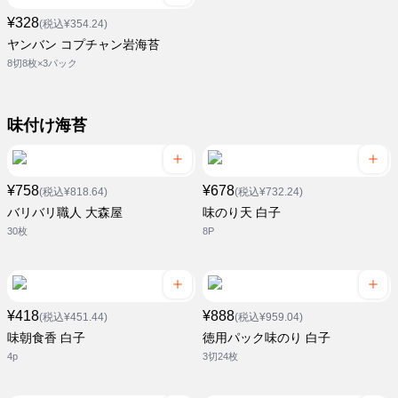
¥328
(税込¥354.24)
ヤンバン コプチャン岩海苔
8切8枚×3パック
味付け海苔
¥758
¥678
(税込¥818.64)
(税込¥732.24)
バリバリ職人 大森屋
味のり天 白子
30枚
8P
¥418
¥888
(税込¥451.44)
(税込¥959.04)
味朝食香 白子
徳用パック味のり 白子
4p
3切24枚