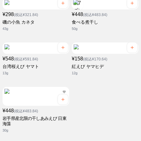
¥298
¥448
(税込¥321.84)
(税込¥483.84)
磯の小魚 カネタ
食べる煮干し
43g
50g
¥548
¥158
(税込¥591.84)
(税込¥170.64)
台湾桜えび ヤマト
紅えび ヤマヒデ
13g
12g
¥448
(税込¥483.84)
岩手県産北限の干しあみえび 日東
海藻
30g