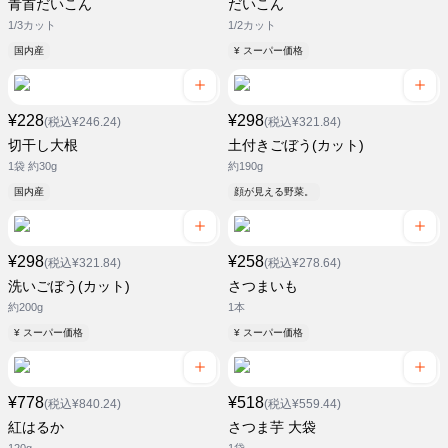
青首だいこん
だいこん
1/3カット
1/2カット
国内産
¥ スーパー価格
¥228
¥298
(税込¥246.24)
(税込¥321.84)
切干し大根
土付きごぼう(カット)
1袋 約30g
約190g
国内産
顔が見える野菜。
¥298
¥258
(税込¥321.84)
(税込¥278.64)
洗いごぼう(カット)
さつまいも
約200g
1本
¥ スーパー価格
¥ スーパー価格
¥778
¥518
(税込¥840.24)
(税込¥559.44)
紅はるか
さつま芋 大袋