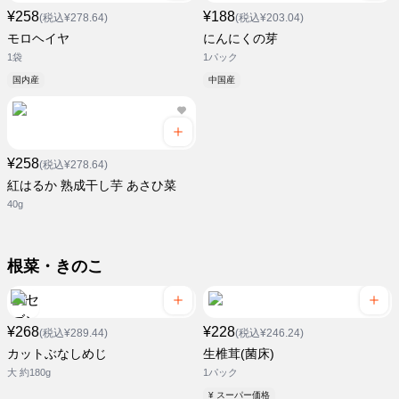
¥258
¥188
(税込¥278.64)
(税込¥203.04)
モロヘイヤ
にんにくの芽
1袋
1パック
国内産
中国産
¥258
(税込¥278.64)
紅はるか 熟成干し芋 あさひ菜
40g
根菜・きのこ
¥268
¥228
(税込¥289.44)
(税込¥246.24)
カットぶなしめじ
生椎茸(菌床)
大 約180g
1パック
¥ スーパー価格