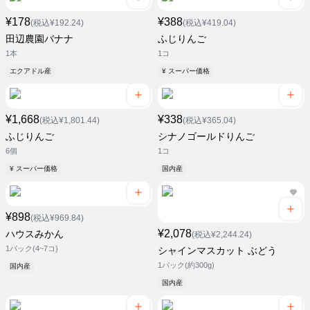
¥178
¥388
(税込¥192.24)
(税込¥419.04)
田辺農園バナナ
ふじりんご
1本
1コ
エクアドル産
¥ スーパー価格
¥1,668
¥338
(税込¥1,801.44)
(税込¥365.04)
ふじりんご
シナノゴールドりんご
6個
1コ
¥ スーパー価格
国内産
¥898
(税込¥969.84)
¥2,078
ハウスみかん
(税込¥2,244.24)
1パック(4~7コ)
シャインマスカット ぶどう
1パック(約300g)
国内産
国内産