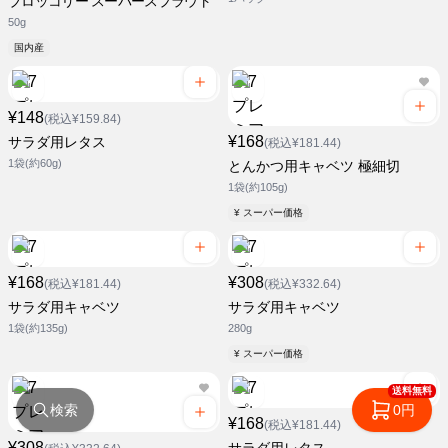
ブロッコリー スーパースプラウト
50g
国内産
¥148
(税込¥159.84)
¥168
サラダ用レタス
(税込¥181.44)
1袋(約60g)
とんかつ用キャベツ 極細切
1袋(約105g)
¥ スーパー価格
¥168
¥308
(税込¥181.44)
(税込¥332.64)
サラダ用キャベツ
サラダ用キャベツ
1袋(約135g)
280g
¥ スーパー価格
送料無料
検索
0円
¥168
(税込¥181.44)
¥308