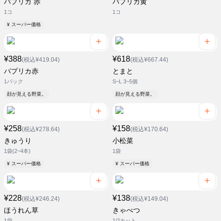
パプリカ 赤
パプリカ黄
1コ
1コ
¥ スーパー価格
¥388
¥618
(税込¥419.04)
(税込¥667.44)
パプリカ赤
とまと
1パック
S~L 3~5個
顔が見える野菜。
顔が見える野菜。
¥258
¥158
(税込¥278.64)
(税込¥170.64)
きゅうり
小松菜
1袋(2~4本)
1袋
¥ スーパー価格
¥ スーパー価格
¥228
¥138
(税込¥246.24)
(税込¥149.04)
ほうれん草
きゃべつ
1袋
1/2カット