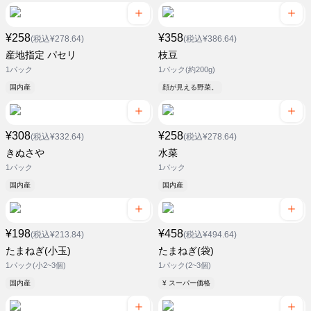
¥258
¥358
(税込¥278.64)
(税込¥386.64)
産地指定 パセリ
枝豆
1パック
1パック(約200g)
国内産
顔が見える野菜。
¥308
¥258
(税込¥332.64)
(税込¥278.64)
きぬさや
水菜
1パック
1パック
国内産
国内産
¥198
¥458
(税込¥213.84)
(税込¥494.64)
たまねぎ(小玉)
たまねぎ(袋)
1パック(小2~3個)
1パック(2~3個)
国内産
¥ スーパー価格