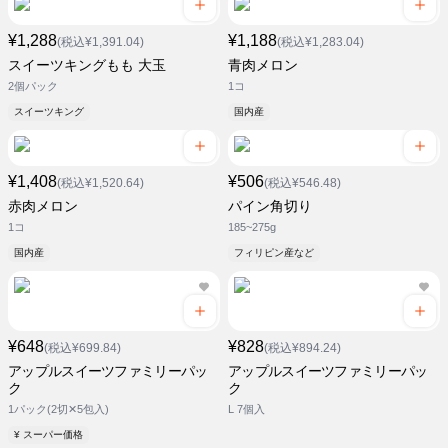
¥1,288
¥1,188
(税込¥1,391.04)
(税込¥1,283.04)
スイーツキングもも 大玉
青肉メロン
2個パック
1コ
スイーツキング
国内産
¥1,408
¥506
(税込¥1,520.64)
(税込¥546.48)
赤肉メロン
パイン角切り
1コ
185~275g
国内産
フィリピン産など
¥648
¥828
(税込¥699.84)
(税込¥894.24)
アップルスイーツファミリーパッ
アップルスイーツファミリーパッ
ク
ク
1パック(2切✕5包入)
L 7個入
¥ スーパー価格