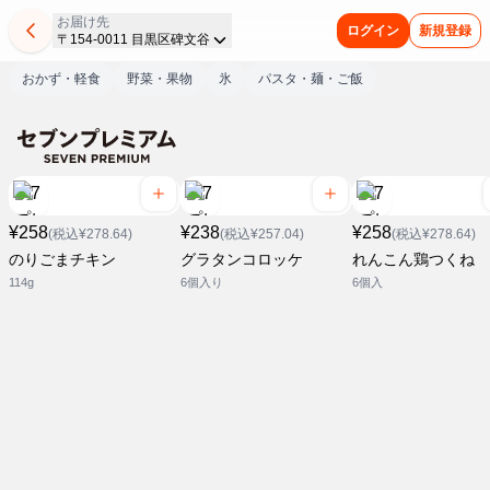
お届け先
ログイン
新規登録
〒154-0011 目黒区碑文谷
おかず・軽食
野菜・果物
氷
パスタ・麺・ご飯
¥258
¥238
¥258
(税込¥278.64)
(税込¥257.04)
(税込¥278.64)
のりごまチキン
グラタンコロッケ
れんこん鶏つくね
114g
6個入り
6個入