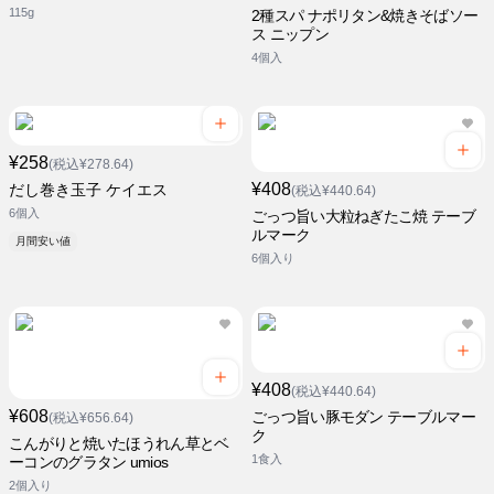
115g
2種スパ ナポリタン&焼きそばソー
ス ニップン
4個入
¥258
(税込¥278.64)
¥408
だし巻き玉子 ケイエス
(税込¥440.64)
6個入
ごっつ旨い大粒ねぎたこ焼 テーブ
ルマーク
月間安い値
6個入り
¥408
(税込¥440.64)
¥608
ごっつ旨い豚モダン テーブルマー
(税込¥656.64)
ク
こんがりと焼いたほうれん草とベ
1食入
ーコンのグラタン umios
2個入り