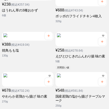
¥238
(税込¥257.04)
¥688
ほうれん草の3種おかず
(税込¥743.04)
6個
ポッポのフライドチキン4枚入
320g
¥388
(税込¥419.04)
¥258
焼鳥もも塩
(税込¥278.64)
130g
えびとひじきのふんわり揚 味の素
5個
月間安い値
¥678
¥548
(税込¥732.24)
(税込¥591.84)
やわらか若鶏から揚げ 味の素
国産若鶏の塩から揚げ テーブルマ
ーク
270g
250g