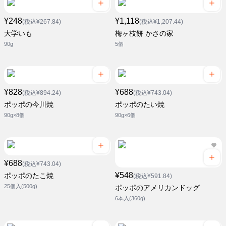
¥248
¥1,118
(税込¥267.84)
(税込¥1,207.44)
大学いも
梅ヶ枝餅 かさの家
90g
5個
¥828
¥688
(税込¥894.24)
(税込¥743.04)
ポッポの今川焼
ポッポのたい焼
90g×8個
90g×6個
¥688
(税込¥743.04)
¥548
ポッポのたこ焼
(税込¥591.84)
25個入(500g)
ポッポのアメリカンドッグ
6本入(360g)