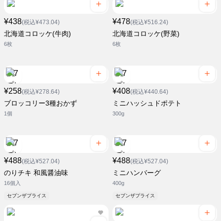
¥438
¥478
(税込¥473.04)
(税込¥516.24)
北海道コロッケ(牛肉)
北海道コロッケ(野菜)
6枚
6枚
¥258
¥408
(税込¥278.64)
(税込¥440.64)
ブロッコリー3種おかず
ミニハッシュドポテト
1個
300g
¥488
¥488
(税込¥527.04)
(税込¥527.04)
のりチキ 和風醤油味
ミニハンバーグ
16個入
400g
セブンザプライス
セブンザプライス