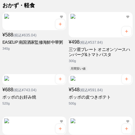
おかず・軽食
¥588
(税込¥635.04)
¥498
EASEUP 南国酒家監修海鮮中華粥
(税込¥537.84)
340g
三ツ星プレート オニオンソースハ
ンバーグ&トマトパスタ
300g
月間安い値
¥688
¥548
(税込¥743.04)
(税込¥591.84)
ポッポのお好み焼
ポッポの皮つきポテト
520g
500g