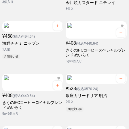
3個入り
今川焼カスタード ニチレイ
5個入
¥458
(税込¥494.64)
¥408
海鮮チヂミ ニップン
(税込¥440.64)
1人前
きくのIFCコーヒースペシャルブレ
ンド めいらく
月間安い値
8g×8個入り
¥528
(税込¥570.24)
¥408
銀座カリードリア 明治
(税込¥440.64)
2個入
きくのIFCコーヒーロイヤルブレン
ド めいらく
月間安い値
8g×8個入り