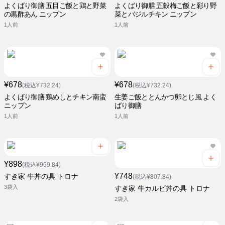
よくばり御膳 五目ご飯と鶏と野菜
よくばり御膳 五穀梅ご飯と彩り野
の黒酢あん ニップン
菜とバジルチキン ニップン
1人前
1人前
¥678
¥678
(税込¥732.24)
(税込¥732.24)
よくばり御膳 鶏めしとチキン南蛮
生姜ご飯ととんかつ卵とじ風 よく
ニップン
ばり御膳
1人前
1人前
¥898
(税込¥969.84)
¥748
すき家 牛丼の具 トロナ
(税込¥807.84)
3袋入
すき家 牛カルビ丼の具 トロナ
2袋入