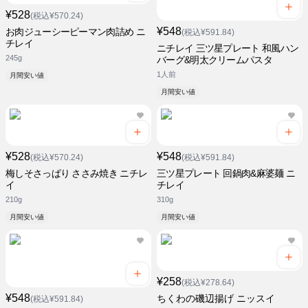
¥528
(税込¥570.24)
¥548
お肉ジューシーピーマン肉詰め ニ
(税込¥591.84)
チレイ
ニチレイ 三ツ星プレート 和風ハン
245g
バーグ&明太クリームパスタ
1人前
月間安い値
月間安い値
¥528
¥548
(税込¥570.24)
(税込¥591.84)
梅しそさっぱり ささみ焼き ニチレ
三ツ星プレート 回鍋肉&麻婆麺 ニ
イ
チレイ
210g
310g
月間安い値
月間安い値
¥258
(税込¥278.64)
¥548
ちくわの磯辺揚げ ニッスイ
(税込¥591.84)