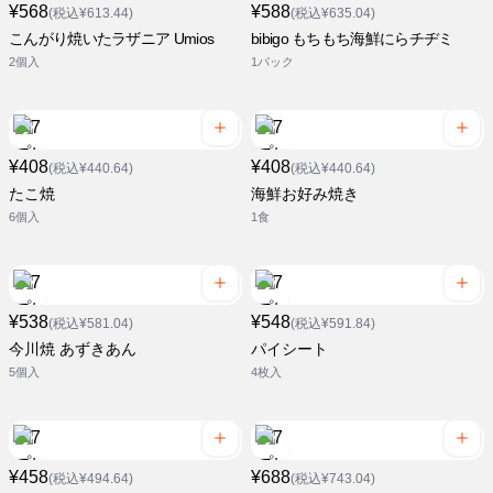
¥568
¥588
(税込¥613.44)
(税込¥635.04)
こんがり焼いたラザニア Umios
bibigo もちもち海鮮にらチヂミ
2個入
1パック
¥408
¥408
(税込¥440.64)
(税込¥440.64)
たこ焼
海鮮お好み焼き
6個入
1食
¥538
¥548
(税込¥581.04)
(税込¥591.84)
今川焼 あずきあん
パイシート
5個入
4枚入
¥458
¥688
(税込¥494.64)
(税込¥743.04)