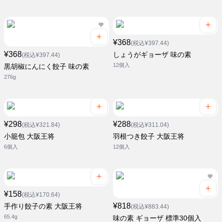
¥368
(税込¥397.44)
¥368
しょうがギョーザ 味の素
(税込¥397.44)
12個入
黒胡椒にんにく餃子 味の素
276g
¥298
¥288
(税込¥321.84)
(税込¥311.04)
小籠包 大阪王将
羽根つき餃子 大阪王将
6個入
12個入
¥158
(税込¥170.64)
¥818
手作り餃子の素 大阪王将
(税込¥883.44)
65.4g
味の素 ギョーザ 標準30個入