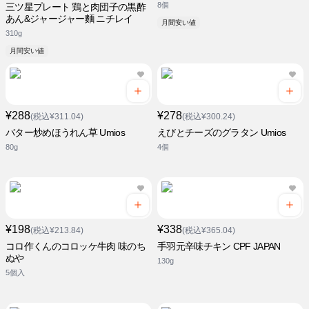
8個
三ツ星プレート 鶏と肉団子の黒酢
あん&ジャージャー麵 ニチレイ
月間安い値
310g
月間安い値
¥288
¥278
(税込¥311.04)
(税込¥300.24)
バター炒めほうれん草 Umios
えびとチーズのグラタン Umios
80g
4個
¥198
¥338
(税込¥213.84)
(税込¥365.04)
コロ作くんのコロッケ牛肉 味のち
手羽元辛味チキン CPF JAPAN
ぬや
130g
5個入