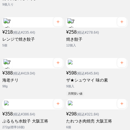
9個入り
¥218
¥258
(税込¥235.44)
(税込¥278.64)
レンジで焼き餃子
焼き餃子
5個
12個入
¥388
¥598
(税込¥419.04)
(税込¥645.84)
海老チリ
ザ★シュウマイ 味の素
98g
9個入
月間安い値
¥358
¥298
(税込¥386.64)
(税込¥321.84)
ぷるもち水餃子 大阪王将
たれつき肉焼売 大阪王将
272g(標準16個)
6個