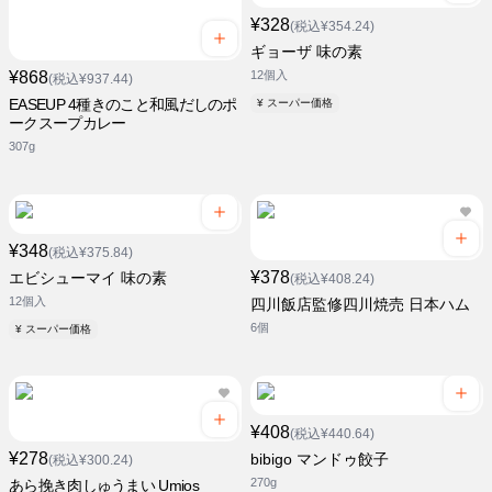
¥328
(税込¥354.24)
ギョーザ 味の素
¥868
12個入
(税込¥937.44)
EASEUP 4種きのこと和風だしのポ
¥ スーパー価格
ークスープカレー
307g
¥348
(税込¥375.84)
¥378
エビシューマイ 味の素
(税込¥408.24)
12個入
四川飯店監修四川焼売 日本ハム
6個
¥ スーパー価格
¥408
(税込¥440.64)
¥278
bibigo マンドゥ餃子
(税込¥300.24)
270g
あら挽き肉しゅうまい Umios