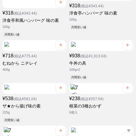
¥318
(税込¥343.44)
¥318
洋食亭ハンバーグ 味の素
(税込¥343.44)
165g
洋食亭和風ハンバーグ 味の素
160g
月間安い値
月間安い値
¥718
¥938
(税込¥775.44)
(税込¥1,013.04)
むねから ニチレイ
牛丼の具
400g
105g×2
月間安い値
¥538
¥238
(税込¥581.04)
(税込¥257.04)
ザ★から揚げ味の素
根菜の3種おかず
225g
6個入
月間安い値