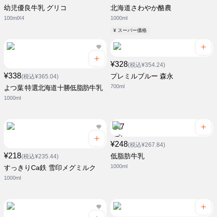
幼児優良牛乳 グリコ
北海道さわやか酪農
100mlX4
1000ml
¥ スーパー価格
¥328
(税込¥354.24)
¥338
プレミルブルー 森永
(税込¥365.04)
700ml
よつ葉 特選北海道十勝低脂肪牛乳
1000ml
¥248
(税込¥267.84)
¥218
低脂肪牛乳
(税込¥235.44)
1000ml
すっきりCa鉄 雪印メグミルク
1000ml