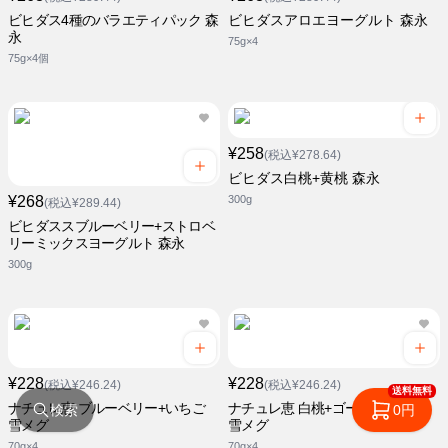
ビヒダス4種のバラエティパック 森
ビヒダスアロエヨーグルト 森永
永
75g×4
75g×4個
¥258
(税込¥278.64)
ビヒダス白桃+黄桃 森永
¥268
300g
(税込¥289.44)
ビヒダススブルーベリー+ストロベ
リーミックスヨーグルト 森永
300g
¥228
¥228
(税込¥246.24)
(税込¥246.24)
送料無料
ナチュレ恵 ブルーベリー+いちご
ナチュレ恵 白桃+ゴールドキウイ
検索
0円
雪メグ
雪メグ
70g×4
70g×4