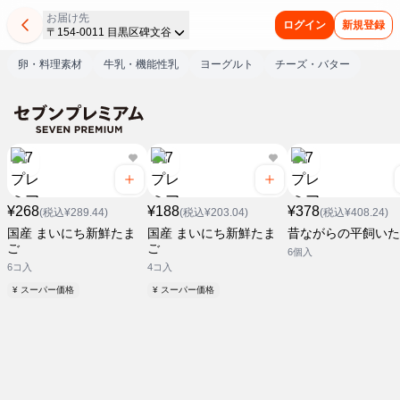
お届け先
ログイン
新規登録
〒154-0011 目黒区碑文谷
卵・料理素材
牛乳・機能性乳
ヨーグルト
チーズ・バター
¥268
¥188
¥378
(税込¥289.44)
(税込¥203.04)
(税込¥408.24)
国産 まいにち新鮮たま
国産 まいにち新鮮たま
昔ながらの平飼いた
ご
ご
6個入
6コ入
4コ入
¥ スーパー価格
¥ スーパー価格