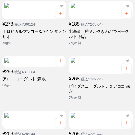
¥278
¥188
(税込¥300.24)
(税込¥203.04)
トロピカルマンゴー&パイン ダノン
北海道十勝ミルクきわだつヨーグ
ビオ
ルト 明治
75g×4
75g×4個
¥288
(税込¥311.04)
¥268
アロエヨーグルト 森永
(税込¥289.44)
80g×2
ビヒダスヨーグルトナタデココ 森
永
75g×4個
¥268
¥268
(税込¥289.44)
(税込¥289.44)