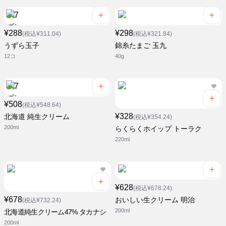
¥288
¥298
(税込¥311.04)
(税込¥321.84)
うずら玉子
錦糸たまご 玉九
12コ
40g
¥508
(税込¥548.64)
¥328
北海道 純生クリーム
(税込¥354.24)
200ml
らくらくホイップ トーラク
220ml
¥628
(税込¥678.24)
¥678
おいしい生クリーム 明治
(税込¥732.24)
200ml
北海道純生クリーム47% タカナシ
200ml