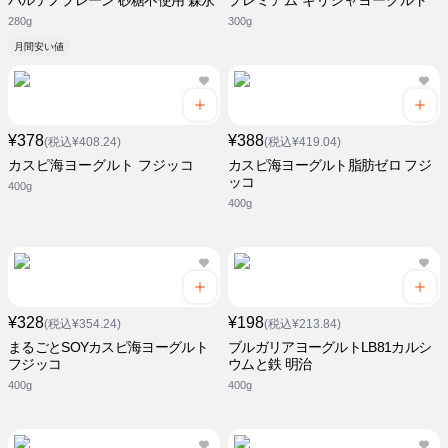
パルテノプレーン 砂糖不使用 森永
プレミアム ギリシャヨーグルト
280g
300g
月間安い値
¥378
¥388
(税込¥408.24)
(税込¥419.04)
カスピ海ヨーグルト フジッコ
カスピ海ヨーグルト脂肪ゼロ フジ
ッコ
400g
400g
¥328
¥198
(税込¥354.24)
(税込¥213.84)
まるごとSOYカスピ海ヨーグルト
ブルガリアヨーグルトLB81カルシ
フジッコ
ウムと鉄 明治
400g
400g