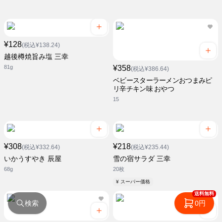
¥128
(税込¥138.24)
越後樽焼旨み塩 三幸
81g
¥358
(税込¥386.64)
ベビースターラーメンおつまみピ
リ辛チキン味 おやつ
15
¥308
¥218
(税込¥332.64)
(税込¥235.44)
いかうすやき 辰屋
雪の宿サラダ 三幸
68g
20枚
¥ スーパー価格
送料無料
検索
0円