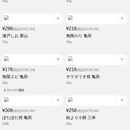
90g
90g
¥298
¥218
(税込¥321.84)
(税込¥235.44)
瀬戸しお 栗山
無限のり 亀田
76g
58g
¥178
¥218
(税込¥192.24)
(税込¥235.44)
無限エビ 亀田
サラダうす焼 亀田
58g
80g
¥ スーパー価格
¥308
¥258
(税込¥332.64)
(税込¥278.64)
ぽたぽた焼 亀田
粒より小餅 三幸
20枚
80g