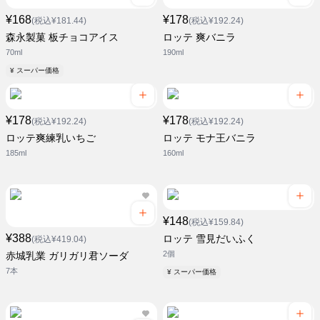
¥168
¥178
(税込¥181.44)
(税込¥192.24)
森永製菓 板チョコアイス
ロッテ 爽バニラ
70ml
190ml
¥ スーパー価格
¥178
¥178
(税込¥192.24)
(税込¥192.24)
ロッテ爽練乳いちご
ロッテ モナ王バニラ
185ml
160ml
¥148
(税込¥159.84)
¥388
ロッテ 雪見だいふく
(税込¥419.04)
2個
赤城乳業 ガリガリ君ソーダ
7本
¥ スーパー価格