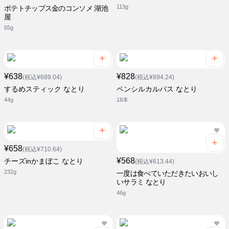
113g
ポテトチップス金のコンソメ 湖池
屋
55g
¥638
¥828
(税込¥689.04)
(税込¥894.24)
するめスティック なとり
ペンシルカルパス なとり
44g
18本
¥658
(税込¥710.64)
¥568
チーズinかまぼこ なとり
(税込¥613.44)
232g
一度は食べていただきたいおいし
いサラミ なとり
46g