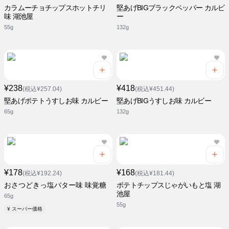
カラムーチョチップスホットチリ
堅あげBIGブラックペッパー カルビ
味 湖池屋
ー
55g
132g
¥238
¥418
(税込¥257.04)
(税込¥451.44)
堅あげポテトうすしお味 カルビー
堅あげBIGうすしお味 カルビー
65g
132g
¥178
¥168
(税込¥192.24)
(税込¥181.44)
おさつどきっ塩バター味 味覚糖
ポテトチップスじゃがいもと塩 湖
池屋
65g
55g
¥ スーパー価格