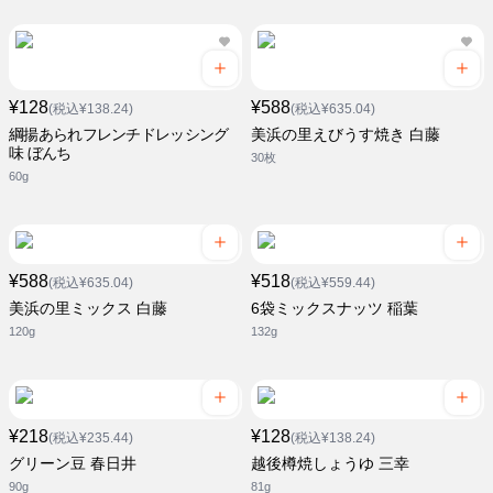
¥128
¥588
(税込¥138.24)
(税込¥635.04)
綱揚あられフレンチドレッシング
美浜の里えびうす焼き 白藤
味 ぼんち
30枚
60g
¥588
¥518
(税込¥635.04)
(税込¥559.44)
美浜の里ミックス 白藤
6袋ミックスナッツ 稲葉
120g
132g
¥218
¥128
(税込¥235.44)
(税込¥138.24)
グリーン豆 春日井
越後樽焼しょうゆ 三幸
90g
81g