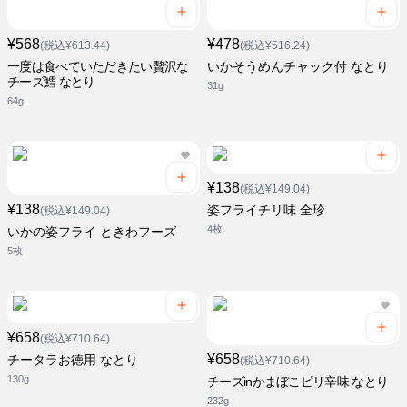
¥568
¥478
(税込¥613.44)
(税込¥516.24)
一度は食べていただきたい贅沢な
いかそうめんチャック付 なとり
チーズ鱈 なとり
31g
64g
¥138
(税込¥149.04)
¥138
姿フライチリ味 全珍
(税込¥149.04)
4枚
いかの姿フライ ときわフーズ
5枚
¥658
(税込¥710.64)
¥658
チータラお徳用 なとり
(税込¥710.64)
130g
チーズinかまぼこピリ辛味 なとり
232g