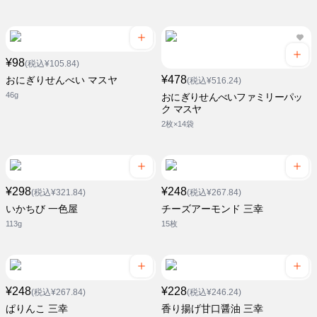
¥98
(税込¥105.84)
¥478
おにぎりせんべい マスヤ
(税込¥516.24)
46g
おにぎりせんべいファミリーパッ
ク マスヤ
2枚×14袋
¥298
¥248
(税込¥321.84)
(税込¥267.84)
いかちび 一色屋
チーズアーモンド 三幸
113g
15枚
¥248
¥228
(税込¥267.84)
(税込¥246.24)
ぱりんこ 三幸
香り揚げ甘口醤油 三幸