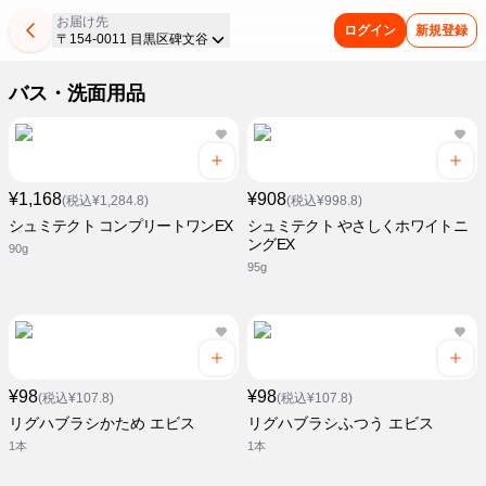
お届け先
ログイン
新規登録
〒154-0011 目黒区碑文谷
バス・洗面用品
¥1,168
¥908
(税込¥1,284.8)
(税込¥998.8)
シュミテクト コンプリートワンEX
シュミテクト やさしくホワイトニ
ングEX
90g
95g
¥98
¥98
(税込¥107.8)
(税込¥107.8)
リグハブラシかため エビス
リグハブラシふつう エビス
1本
1本