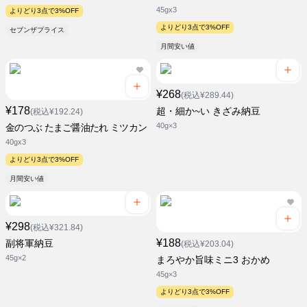
45gx3
よりどり3点で3%OFF
よりどり3点で3%OFF
セブンザプライス
月間安い値
¥268
(税込¥289.44)
¥178
超・細か~い きざみ納豆
(税込¥192.24)
40g×3
金のつぶ たまご醤油たれ ミツカン
40gx3
よりどり3点で3%OFF
月間安い値
¥298
(税込¥321.84)
¥188
副将軍納豆
(税込¥203.04)
45g×2
まろやか旨味ミニ3 おかめ
45g×3
よりどり3点で3%OFF