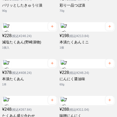
パリッとしたきゅうり漬
彩り一品つぼ漬
90g
70g
¥228
¥198
(税込¥246.24)
(税込¥213.84)
減塩たくあん(野崎漬物)
本漬たくあんミニ
1個入
1個
¥378
¥228
(税込¥408.24)
(税込¥246.24)
本漬たくあん
にんにく醤油味
1本
60g
¥248
¥288
(税込¥267.84)
(税込¥311.04)
たくあん盛り合わせ
味噌にんにく