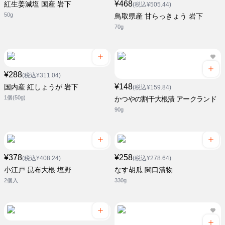
¥468
紅生姜減塩 国産 岩下
(税込¥505.44)
50g
鳥取県産 甘らっきょう 岩下
70g
¥288
(税込¥311.04)
¥148
国内産 紅しょうが 岩下
(税込¥159.84)
1個(50g)
かつやの割干大根漬 アークランド
90g
¥378
¥258
(税込¥408.24)
(税込¥278.64)
小江戸 昆布大根 塩野
なす胡瓜 関口漬物
2個入
330g