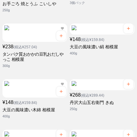
3個パック
お手ごろ 焼とうふ こいしや
250g
¥148
(税込¥159.84)
¥238
大豆の風味濃い絹 相模屋
(税込¥257.04)
400g
タンパク質おかかの豆乳おだしや
っこ 相模屋
300g
¥268
(税込¥289.44)
¥148
丹沢大山五右衛門 きぬ
(税込¥159.84)
250g
大豆の風味濃い木綿 相模屋
400g