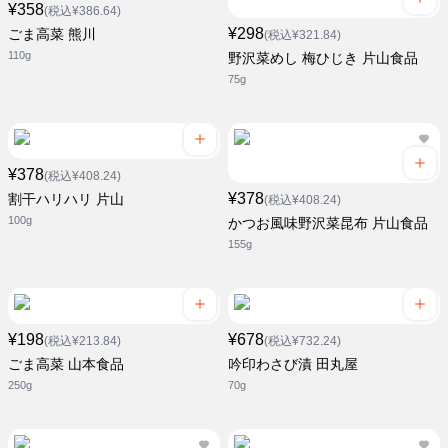
¥358
(税込¥386.64)
¥298
ごま高菜 熊川
(税込¥321.84)
110g
野沢菜めし 梅ひじき 片山食品
75g
¥378
(税込¥408.24)
¥378
割干ハリハリ 片山
(税込¥408.24)
100g
かつお風味野沢菜昆布 片山食品
155g
¥198
¥678
(税込¥213.84)
(税込¥732.24)
ごま高菜 山本食品
吟印わさび漬 田丸屋
250g
70g