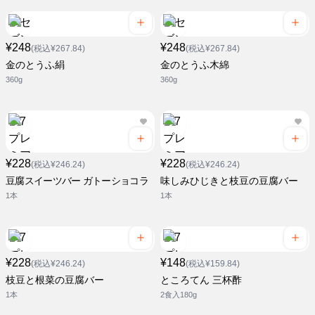
¥248
¥248
(税込¥267.84)
(税込¥267.84)
金のとうふ絹
金のとうふ木綿
360g
360g
¥228
¥228
(税込¥246.24)
(税込¥246.24)
豆腐スイーツバー ガトーショコラ
味しみひじきと枝豆の豆腐バー
1本
1本
¥228
¥148
(税込¥246.24)
(税込¥159.84)
枝豆と根菜の豆腐バー
ところてん 三杯酢
1本
2食入180g