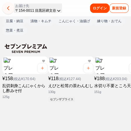
お届け先
ログイン
新規登録
〒154-0011 目黒区碑文谷
豆腐・納豆
漬物・キムチ
こんにゃく・油揚げ
練り物・おでん
惣菜・煮豆
¥158
¥118
¥188
(税込¥170.64)
(税込¥127.44)
(税込¥203.04)
乱切刺身こんにゃくから
えびと松茸の茶わんむし
水切り不要ところ天
し酢みそ付
130g
151g
125g
セブンザプライス