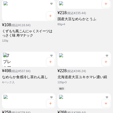
¥218
(税込¥235.44)
国産大豆なめらかとうふ
¥108
80g×4
(税込¥116.64)
くずもち風こんにゃくスイーツは
っさく味 寿マナック
120g
¥498
¥228
(税込¥537.84)
(税込¥246.24)
なめらか食感冷し茶わん蒸し
北海道産大豆ユキホマレ濃い絹
4パック入
120g×3
鳩印
¥258
¥268
(税込¥278.64)
(税込¥289.44)