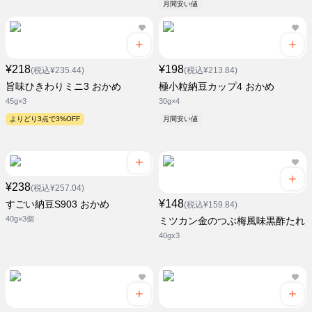
月間安い値
¥218
¥198
(税込¥235.44)
(税込¥213.84)
旨味ひきわりミニ3 おかめ
極小粒納豆カップ4 おかめ
45g×3
30g×4
よりどり3点で3%OFF
月間安い値
¥238
(税込¥257.04)
¥148
すごい納豆S903 おかめ
(税込¥159.84)
40g×3個
ミツカン金のつぶ梅風味黒酢たれ
40gx3