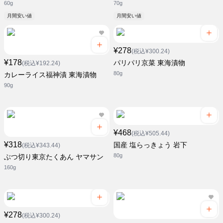
60g
70g
月間安い値
月間安い値
¥278
(税込¥300.24)
¥178
パリパリ京菜 東海漬物
(税込¥192.24)
80g
カレーライス福神漬 東海漬物
90g
¥468
(税込¥505.44)
¥318
国産 塩らっきょう 岩下
(税込¥343.44)
80g
ぶつ切り東京たくあん ヤマサン
160g
¥278
(税込¥300.24)