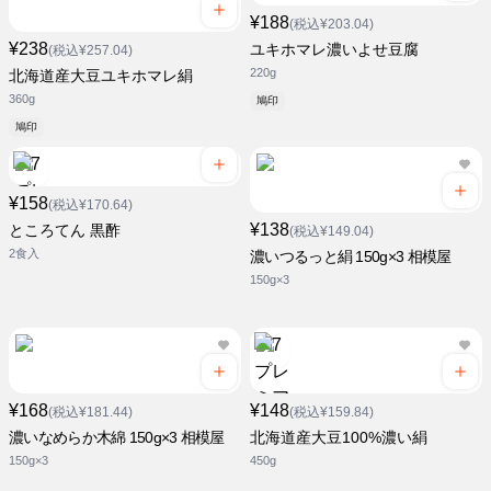
¥188
(税込¥203.04)
¥238
ユキホマレ濃いよせ豆腐
(税込¥257.04)
220g
北海道産大豆ユキホマレ絹
360g
鳩印
鳩印
¥158
(税込¥170.64)
¥138
ところてん 黒酢
(税込¥149.04)
2食入
濃いつるっと絹 150g×3 相模屋
150g×3
¥168
¥148
(税込¥181.44)
(税込¥159.84)
濃いなめらか木綿 150g×3 相模屋
北海道産大豆100%濃い絹
150g×3
450g