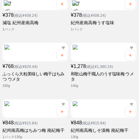
¥378
¥378
(税込¥408.24)
(税込¥408.24)
減塩 紀州産南高梅
紀州産南高梅うす塩味
1パック
1パック
¥768
¥1,278
(税込¥829.44)
(税込¥1,380.24)
ふっくら大粒美味しい梅干はちみ
和歌山梅干職人のうす塩味梅 ウメ
つ ウメタ
タ
330g
140g
¥848
¥848
(税込¥915.84)
(税込¥915.84)
紀州南高梅はちみつ梅 南紀梅干
紀州南高梅しそ漬梅 南紀梅干
1パック130g
130g