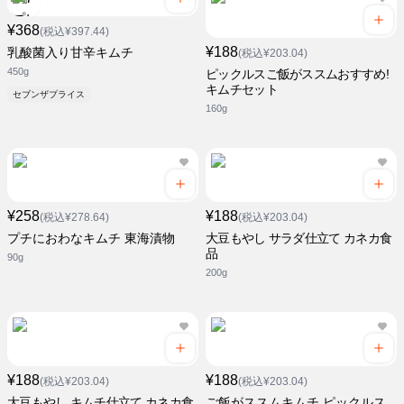
¥368
(税込¥397.44)
¥188
乳酸菌入り甘辛キムチ
(税込¥203.04)
450g
ピックルスご飯がススムおすすめ!
キムチセット
セブンザプライス
160g
¥258
¥188
(税込¥278.64)
(税込¥203.04)
プチにおわなキムチ 東海漬物
大豆もやし サラダ仕立て カネカ食
品
90g
200g
¥188
¥188
(税込¥203.04)
(税込¥203.04)
大豆もやし キムチ仕立て カネカ食
ご飯がススムキムチ ピックルス