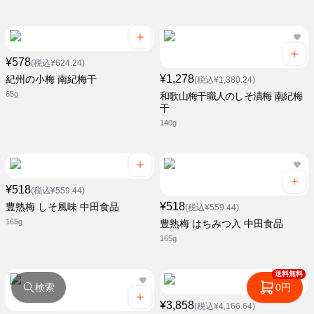
¥578
(税込¥624.24)
¥1,278
紀州の小梅 南紀梅干
(税込¥1,380.24)
65g
和歌山梅干職人のしそ漬梅 南紀梅
干
140g
¥518
(税込¥559.44)
¥518
豊熟梅 しそ風味 中田食品
(税込¥559.44)
165g
豊熟梅 はちみつ入 中田食品
165g
送料無料
検索
0円
¥3,858
(税込¥4,166.64)