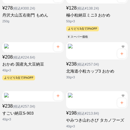
¥278
¥128
(税込¥300.24)
(税込¥138.24)
丹沢大山五右衛門 もめん
極小粒納豆ミニ3 おかめ
250g
50g×3
よりどり3点で3%OFF
¥ スーパー価格
¥208
(税込¥224.64)
¥238
おかめ 国産丸大豆納豆
(税込¥257.04)
40g×3
北海道小粒カップ3 おかめ
30g×3
よりどり3点で3%OFF
¥238
(税込¥257.04)
¥198
すごい納豆S-903
(税込¥213.84)
40g×3
やみつき山わさび タカノフーズ
40g×3