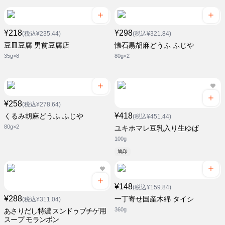
¥218
¥298
(税込¥235.44)
(税込¥321.84)
豆皿豆腐 男前豆腐店
懐石黒胡麻どうふ ふじや
35g×8
80g×2
¥258
(税込¥278.64)
¥418
くるみ胡麻どうふ ふじや
(税込¥451.44)
80g×2
ユキホマレ豆乳入り生ゆば
100g
鳩印
¥148
(税込¥159.84)
¥288
一丁寄せ国産木綿 タイシ
(税込¥311.04)
360g
あさりだし特濃 スンドゥブチゲ用
スープ モランボン