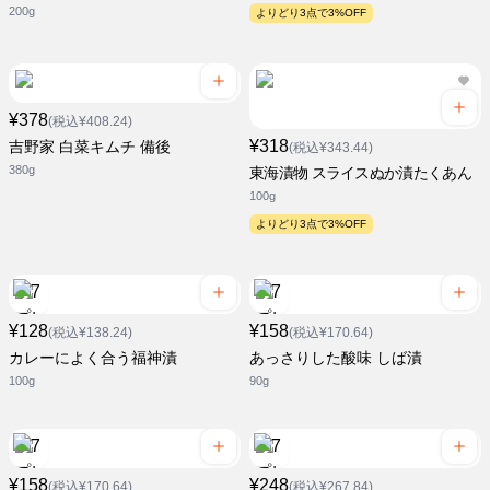
200g
よりどり3点で3%OFF
¥378
(税込¥408.24)
¥318
吉野家 白菜キムチ 備後
(税込¥343.44)
380g
東海漬物 スライスぬか漬たくあん
100g
よりどり3点で3%OFF
¥128
¥158
(税込¥138.24)
(税込¥170.64)
カレーによく合う福神漬
あっさりした酸味 しば漬
100g
90g
¥158
¥248
(税込¥170.64)
(税込¥267.84)