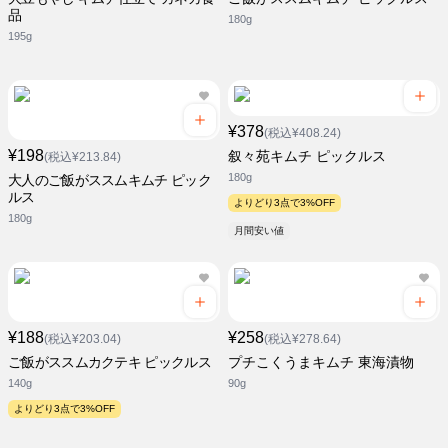
品
180g
195g
¥378
(税込¥408.24)
¥198
叙々苑キムチ ピックルス
(税込¥213.84)
180g
大人のご飯がススムキムチ ピック
ルス
よりどり3点で3%OFF
180g
月間安い値
¥188
¥258
(税込¥203.04)
(税込¥278.64)
ご飯がススムカクテキ ピックルス
プチこくうまキムチ 東海漬物
140g
90g
よりどり3点で3%OFF