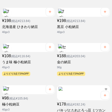
¥198
¥198
(税込¥213.84)
(税込¥213.84)
北海道産 ひきわり納豆
黒豆 小粒納豆
40gx3
40gx3
¥108
¥188
(税込¥116.64)
(税込¥203.04)
うま味 極小粒納豆
金の納豆
45g×3
90g
よりどり3点で3%OFF
よりどり3点で3%OFF
¥98
(税込¥105.84)
¥178
極小粒納豆
(税込¥192.24)
40gx3
パキッ!とたれとろっ豆 ミツカン