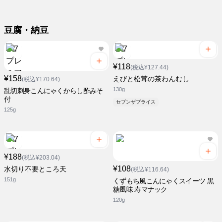
豆腐・納豆
¥118
(税込¥127.44)
¥158
えびと松茸の茶わんむし
(税込¥170.64)
130g
乱切刺身こんにゃくからし酢みそ
付
セブンザプライス
125g
¥188
(税込¥203.04)
¥108
水切り不要ところ天
(税込¥116.64)
151g
くずもち風こんにゃくスイーツ 黒
糖風味 寿マナック
120g