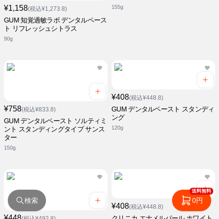
¥1,158
155g
(税込¥1,273.8)
GUM 知覚過敏ラボ デンタルペース
ト リフレッシュシトラス
90g
¥408
(税込¥448.8)
¥758
GUM デンタルペースト スタンディ
(税込¥833.8)
ング
GUM デンタルペースト ソルティミ
120g
ント スタンディングタイプ サンス
ター
150g
送料無料
検索
0円
¥408
(税込¥448.8)
¥448
クリニカ エナメルパール ホワイト
(税込¥492.8)