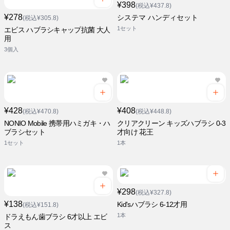
¥398
(税込¥437.8)
¥278
システマ ハンディセット
(税込¥305.8)
1セット
エビス ハブラシキャップ抗菌 大人
用
3個入
¥428
¥408
(税込¥470.8)
(税込¥448.8)
NONIO Mobile 携帯用ハミガキ・ハ
クリアクリーン キッズハブラシ 0-3
ブラシセット
才向け 花王
1セット
1本
¥298
(税込¥327.8)
¥138
Kid'sハブラシ 6-12才用
(税込¥151.8)
1本
ドラえもん歯ブラシ 6才以上 エビ
ス