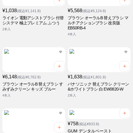
¥1,038
¥5,568
(税込¥1,141.8)
(税込¥6,124.8)
ライオン 電動アシストブラシ 付替
ブラウン オーラルB 替えブラシ マ
システマ 極上プレミアム ふつう
ルチアクションブラシ 改良版
EB50RB-4
2本入
4本入
¥6,148
¥1,638
(税込¥6,762.8)
(税込¥1,801.8)
ブラウン オーラルB 替えブラシ す
パナソニック 替えブラシ クリーン
みずみクリーン キッズ ブルー
&ホワイトブラシ 白 EW0820-W
4本入
2本入
¥758
(税込¥833.8)
GUM デンタルペースト