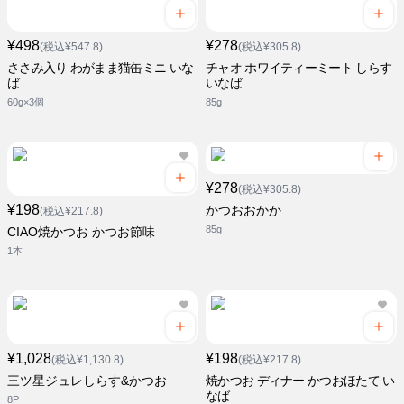
¥498
¥278
(税込¥547.8)
(税込¥305.8)
ささみ入り わがまま猫缶ミニ いな
チャオ ホワイティーミート しらす
ば
いなば
60g×3個
85g
¥278
(税込¥305.8)
¥198
かつおおかか
(税込¥217.8)
85g
CIAO焼かつお かつお節味
1本
¥1,028
¥198
(税込¥1,130.8)
(税込¥217.8)
三ツ星ジュレしらす&かつお
焼かつお ディナー かつおほたて い
なば
8P