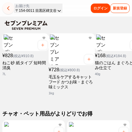
お届け先
ログイン
新規登録
〒154-0011 目黒区碑文谷
¥828
¥168
(税込¥910.8)
(税込¥184.8)
ねこ砂 紙タイプ 短時間
猫のごはん まぐろ
消臭
み仕立て
¥728
(税込¥800.8)
7L
40g
毛玉をケアするキャット
フード かつお味・まぐろ
味ミックス
1kg
チャオ・ペット用品がよりどりでお得