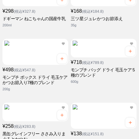
¥298
¥168
(税込¥327.8)
(税込¥184.8)
ドギーマン ねこちゃんの国産牛乳
三ツ星ジュレかつお節添え
200ml
35g
¥718
(税込¥789.8)
¥498
モンプチ バッグ ドライ 毛玉ケア 5
(税込¥547.8)
種のブレンド
モンプチ ボックス ドライ 毛玉ケア
600g
かつお節入り7種のブレンド
200g
¥258
(税込¥283.8)
¥138
黒缶グレインフリー ささみ入りま
(税込¥151.8)