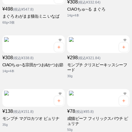
¥308
(税込¥332.64)
¥498
CIAOちゅ~る まぐろ
(税込¥547.8)
14g×4本
まぐろ わがまま猫缶ミニ いなば
60g×3個
¥308
¥298
(税込¥338.8)
(税込¥321.84)
CIAOちゅ~る宗田かつお&かつお節
モンプチ クリスピーキッスシーフ
ード
14g×4本
30g
¥138
¥78
(税込¥151.8)
(税込¥85.8)
モンプチ マグロカツオ ピュリナ
成猫ビーフ フィリックスパウチ ピ
ュリナ
35g
50g