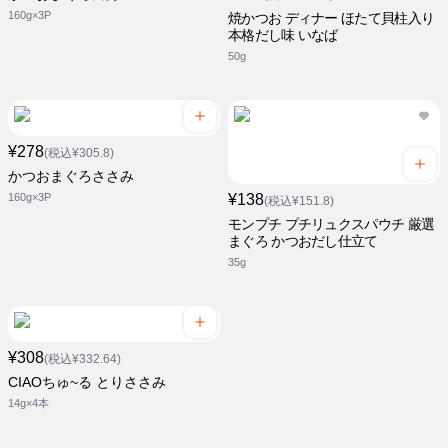
160g×3P
焼かつお ディナー ほたて貝柱入り
本格だし味 いなば
50g
¥278
(税込¥305.8)
かつおまぐろささみ
160g×3P
¥138
(税込¥151.8)
モンプチ プチリュクスパウチ 厳選
まぐろ かつおだし仕立て
35g
¥308
(税込¥332.64)
CIAOちゅ~る とりささみ
14g×4本