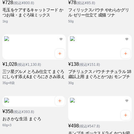
¥728
¥78
(税込¥800.8)
(税込¥85.8)
毛玉をケアするキャットフード か
フィリックスパウチ やわらかグリ
つお味・まぐろ味ミックス
ル ゼリー仕立て 成猫 ツナ
1kg
50g
¥1,028
¥138
(税込¥1,130.8)
(税込¥151.8)
三ツ星グルメ とろみ仕立て まぐろ
プチリュクス パウチ ナチュラル 18
にしらす添え&まぐろにささみ添え
歳以上用 まぐろとかつお モンプチ
35g×8袋
30g
¥358
(税込¥393.8)
おさかな生活 まぐろ
60g×3
¥498
(税込¥547.8)
モンプチ ボックスドライ かつお節