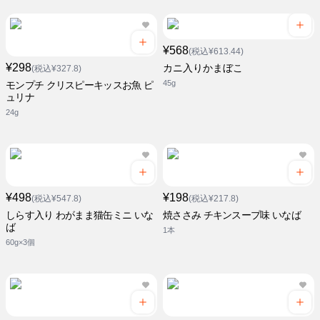
¥568
(税込¥613.44)
¥298
カニ入りかまぼこ
(税込¥327.8)
45g
モンプチ クリスピーキッスお魚 ピ
ュリナ
24g
¥498
¥198
(税込¥547.8)
(税込¥217.8)
しらす入り わがまま猫缶ミニ いな
焼ささみ チキンスープ味 いなば
ば
1本
60g×3個