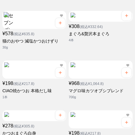
¥308
(税込¥332.64)
¥578
まぐろ&贅沢本まぐろ
(税込¥635.8)
4本
猫のおやつ 減塩かつおけずり
30g
¥198
¥968
(税込¥217.8)
(税込¥1,064.8)
CIAO焼かつお 本格だし味
マグロ味カツオブシブレンド
1本
700g
¥278
(税込¥305.8)
¥198
かつおまぐろ白身
(税込¥217.8)