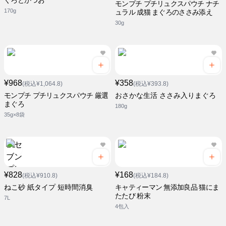
ぐろとかつお
モンプチ プチリュクスパウチ ナチ
170g
ュラル 成猫 まぐろのささみ添え
30g
¥968
¥358
(税込¥1,064.8)
(税込¥393.8)
モンプチ プチリュクスパウチ 厳選
おさかな生活 ささみ入りまぐろ
まぐろ
180g
35g×8袋
¥828
¥168
(税込¥910.8)
(税込¥184.8)
ねこ砂 紙タイプ 短時間消臭
キャティーマン 無添加良品 猫にま
たたび 粉末
7L
4包入