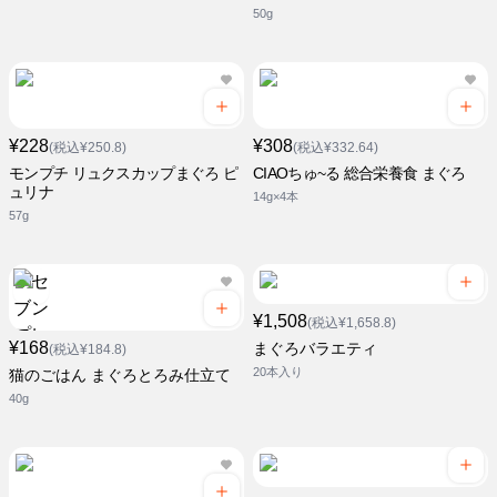
50g
¥228
¥308
(税込¥250.8)
(税込¥332.64)
モンプチ リュクスカップまぐろ ピ
CIAOちゅ~る 総合栄養食 まぐろ
ュリナ
14g×4本
57g
¥1,508
(税込¥1,658.8)
¥168
まぐろバラエティ
(税込¥184.8)
20本入り
猫のごはん まぐろとろみ仕立て
40g