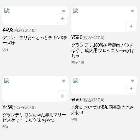
¥498
(税込¥547.8)
¥598
グラン・デリおっとっとチキン&チ
(税込¥657.8)
ーズ味
グランデリ 100%国産鶏肉 パウチ
50g
ほぐし 成犬用 ブロッコリー&かぼ
ちゃ
80g×4個
¥698
(税込¥767.8)
¥498
ご馳走おやつ無添加国産鶏ささみ
(税込¥547.8)
細切り
グランデリ ワンちゃん専用マリー
50g
ビスケット ミルク味 おやつ
50g