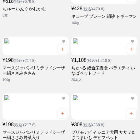
¥618
(税込¥679.8)
¥428
ちゅーいんぐかむかむ
(税込¥470.8)
8枚
キューブ プレーン 絹紗 ドギーマン
100g
¥198
¥1,108
(税込¥217.8)
(税込¥1,218.8)
マースジャパンリミテッドシーザ
ちゅ~る 総合栄養食 バラエティ い
ー絹ささみささみ
なばペットフード
100g
20本入
¥198
¥308
(税込¥217.8)
(税込¥338.8)
マースジャパンリミテッドシーザ
プリモデビィ シニア犬用 ササミ&
ー絹ささみ野菜入り
さつまいも デビフペット