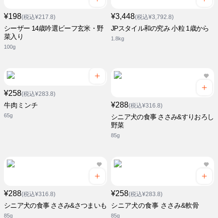
¥198
¥3,448
(税込¥217.8)
(税込¥3,792.8)
シーザー 14歳吟選ビーフ玄米・野
JPスタイル和の究み 小粒 1歳から
菜入り
1.8kg
100g
¥258
(税込¥283.8)
¥288
牛肉ミンチ
(税込¥316.8)
65g
シニア犬の食事 ささみ&すりおろし
野菜
85g
¥288
¥258
(税込¥316.8)
(税込¥283.8)
シニア犬の食事 ささみ&さつまいも
シニア犬の食事 ささみ&軟骨
85g
85g