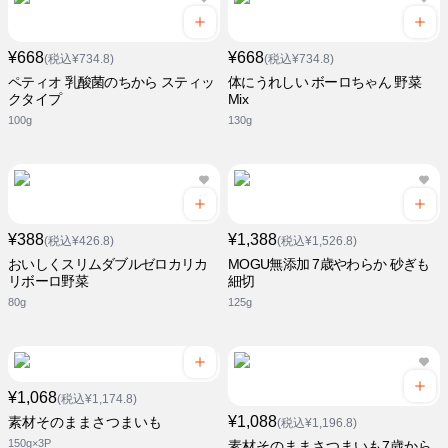
¥668
¥668
(税込¥734.8)
(税込¥734.8)
ペティオ 乳酸菌のちから スティッ
体にうれしい ボーロちゃん 野菜
クタイプ
Mix
100g
130g
¥388
¥1,388
(税込¥426.8)
(税込¥1,526.8)
おいしくスリムダブルゼロカリカ
MOGU無添加 7歳やわらか 砂ぎも
リボーロ野菜
細切
80g
125g
¥1,068
(税込¥1,174.8)
¥1,088
素材そのままさつまいも
(税込¥1,196.8)
150g×3P
素材そのままさつまいも7歳から