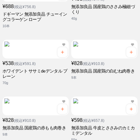
¥688
無添加良品 国産鶏のささみ極細づ
(税込¥756.8)
くり
ドギーマン 無添加良品 チューイン
40g
グコラーゲン ロープ
10本
¥538
¥828
(税込¥591.8)
(税込¥910.8)
ホワイデント ササミdeデンタル プ
無添加良品 国産鶏の白むね肉巻き
レーン
9本
70g
¥828
¥598
(税込¥910.8)
(税込¥657.8)
無添加良品 国産鶏の赤もも肉巻き
無添加良品 牛皮とささみのカミカ
ミデンタル
9本
50g