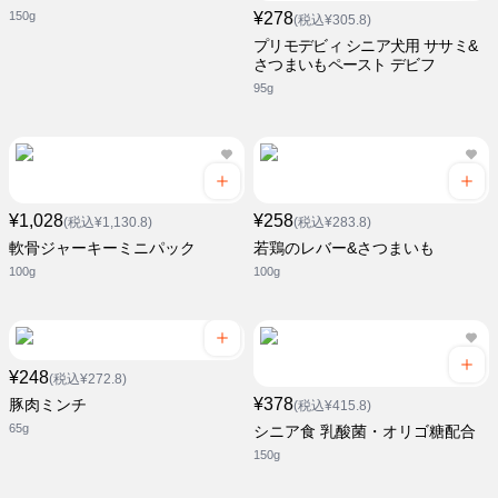
150g
¥278
(税込¥305.8)
プリモデビィ シニア犬用 ササミ&
さつまいもペースト デビフ
95g
¥1,028
¥258
(税込¥1,130.8)
(税込¥283.8)
軟骨ジャーキーミニパック
若鶏のレバー&さつまいも
100g
100g
¥248
(税込¥272.8)
¥378
豚肉ミンチ
(税込¥415.8)
65g
シニア食 乳酸菌・オリゴ糖配合
150g