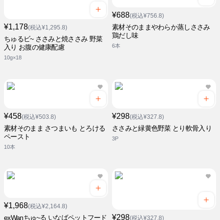
¥688
(税込¥756.8)
¥1,178
素材そのままやわらか蒸しささみ
(税込¥1,295.8)
鶏だし味
ちゅるビ~ ささみと焼ささみ 野菜
6本
入り お腹の健康配慮
10g×18
¥458
¥298
(税込¥503.8)
(税込¥327.8)
素材そのまま さつまいも とろける
ささみと緑黄色野菜 とり軟骨入り
ペースト
3P
10本
¥1,968
(税込¥2,164.8)
¥298
exWanちゅ~る いなばペットフード
(税込¥327.8)