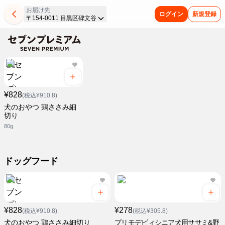
お届け先
ログイン
新規登録
〒154-0011 目黒区碑文谷
¥828
(税込¥910.8)
犬のおやつ 鶏ささみ細
切り
80g
ドッグフード
¥828
¥278
(税込¥910.8)
(税込¥305.8)
犬のおやつ 鶏ささみ細切り
プリモデビィシニア犬用ササミ&野