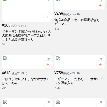
¥498
(税込¥547.8)
無添加良品 ふわふわ満足砂ぎも ド
ギーマン
¥168
(税込¥184.8)
40g
ドギーマン 13歳から用 わんちゃん
の国産低脂肪牛乳スープごはん サ
サミと緑黄色野菜入り
80g
¥618
¥758
(税込¥679.8)
(税込¥833.8)
ごほうびセレクトしなやかササミ
ドギーマン こだわりミニササミド
ほそーめん
ック野菜入り
70g
20本