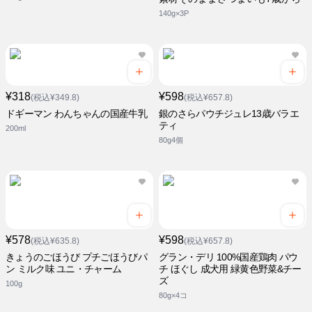
140g×3P
¥318
¥598
(税込¥349.8)
(税込¥657.8)
ドギーマン わんちゃんの国産牛乳
銀のさらパウチジュレ13歳バラエ
ティ
200ml
80g4個
¥578
¥598
(税込¥635.8)
(税込¥657.8)
きょうのごほうび プチごほうびパ
グラン・デリ 100%国産鶏肉 パウ
ン ミルク味 ユニ・チャーム
チ ほぐし 成犬用 緑黄色野菜&チー
ズ
100g
80g×4コ