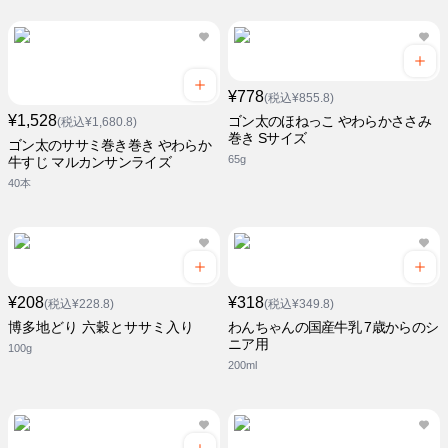
¥778
(税込¥855.8)
¥1,528
ゴン太のほねっこ やわらかささみ
(税込¥1,680.8)
巻き Sサイズ
ゴン太のササミ巻き巻き やわらか
65g
牛すじ マルカンサンライズ
40本
¥208
¥318
(税込¥228.8)
(税込¥349.8)
博多地どり 六穀とササミ入り
わんちゃんの国産牛乳 7歳からのシ
ニア用
100g
200ml