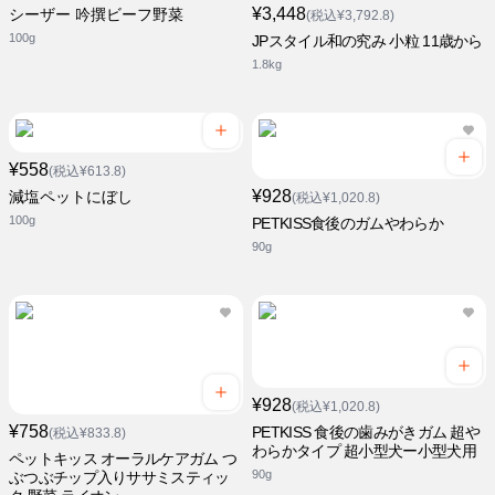
¥3,448
シーザー 吟撰ビーフ野菜
(税込¥3,792.8)
100g
JPスタイル和の究み 小粒 11歳から
1.8kg
¥558
(税込¥613.8)
¥928
減塩ペットにぼし
(税込¥1,020.8)
100g
PETKISS食後のガムやわらか
90g
¥928
(税込¥1,020.8)
¥758
PETKISS 食後の歯みがきガム 超や
(税込¥833.8)
わらかタイプ 超小型犬ー小型犬用
ペットキッス オーラルケアガム つ
90g
ぶつぶチップ入りササミスティッ