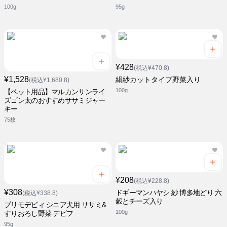
100g
95g
¥428
(税込¥470.8)
¥1,528
絹紗カットタイプ野菜入り
(税込¥1,680.8)
100g
【ペット用品】マルカンサンライ
ズゴン太のおすすめササミジャー
キー
75枚
¥208
(税込¥228.8)
¥308
ドギーマンハヤシ 紗 博多地どり 六
(税込¥338.8)
穀とチーズ入り
プリモデビィ シニア犬用 ササミ&
100g
すりおろし野菜 デビフ
95g