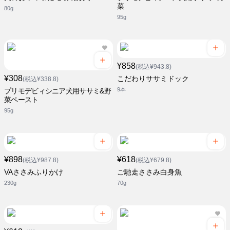
菜
80g
95g
¥858
(税込¥943.8)
¥308
こだわりササミドック
(税込¥338.8)
9本
プリモデビィシニア犬用ササミ&野
菜ペースト
95g
¥898
¥618
(税込¥987.8)
(税込¥679.8)
VAささみふりかけ
ご馳走ささみ白身魚
230g
70g