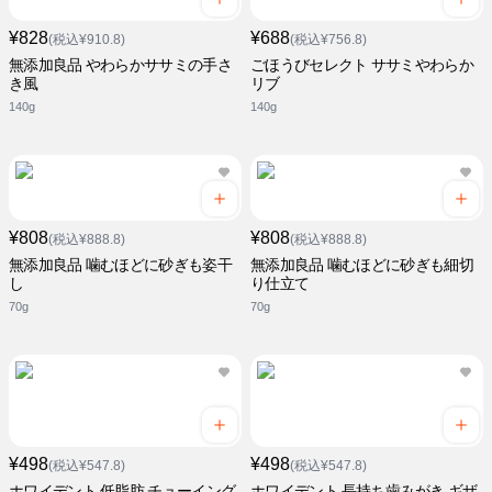
¥828
¥688
(税込¥910.8)
(税込¥756.8)
無添加良品 やわらかササミの手さ
ごほうびセレクト ササミやわらか
き風
リブ
140g
140g
¥808
¥808
(税込¥888.8)
(税込¥888.8)
無添加良品 噛むほどに砂ぎも姿干
無添加良品 噛むほどに砂ぎも細切
し
り仕立て
70g
70g
¥498
¥498
(税込¥547.8)
(税込¥547.8)
ホワイデント 低脂肪 チューイング
ホワイデント 長持ち歯みがき ギザ