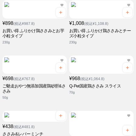
¥898
¥1,008
(税込¥987.8)
(税込¥1,108.8)
お買い得 ふりかけ鶏ささみとお芋
お買い得 ふりかけ鶏ささみとチー
小粒タイプ
ズ小粒タイプ
230g
230g
¥698
¥968
(税込¥767.8)
(税込¥1,064.8)
ご馳走おやつ無添加国産鶏砂肝&さ
Q-Pet国産鶏ささみ スライス
さみ
70g
50g
¥438
(税込¥481.8)
ささみ&レバーミンチ