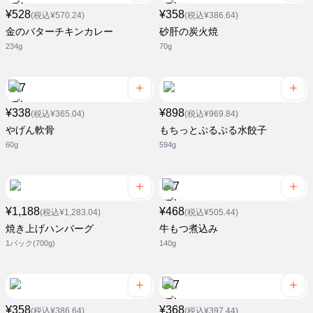
¥528
¥358
(税込¥570.24)
(税込¥386.64)
金のバターチキンカレー
砂肝の炭火焼
234g
70g
¥338
¥898
(税込¥365.04)
(税込¥969.84)
やげん軟骨
もちっとぷるぷる水餃子
60g
594g
¥1,188
¥468
(税込¥1,283.04)
(税込¥505.44)
焼き上げハンバーグ
牛もつ煮込み
1パック(700g)
140g
¥358
¥368
(税込¥386.64)
(税込¥397.44)