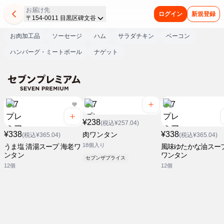
お届け先
ログイン
新規登録
〒154-0011 目黒区碑文谷
お肉加工品
ソーセージ
ハム
サラダチキン
ベーコン
ハンバーグ・ミートボール
ナゲット
¥238
(税込¥257.04)
¥338
¥338
肉ワンタン
(税込¥365.04)
(税込¥365.04)
18個入り
うま塩 清湯スープ 海老ワ
風味ゆたかな油スープ
ンタン
ワンタン
セブンザプライス
12個
12個