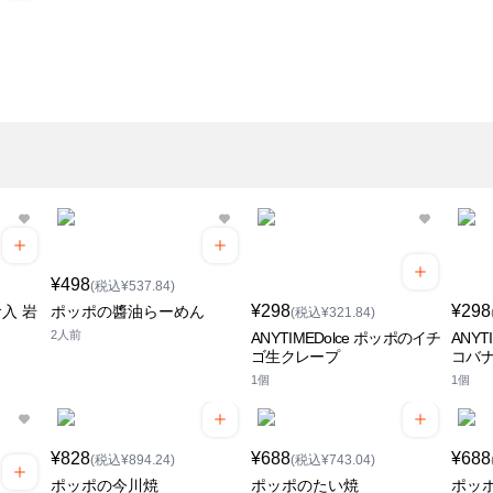
¥498
(税込¥537.84)
¥298
¥298
入 岩
ポッポの醬油らーめん
(税込¥321.84)
2人前
ANYTIMEDolce ポッポのイチ
ANYT
ゴ生クレープ
コバ
1個
1個
¥828
¥688
¥688
(税込¥894.24)
(税込¥743.04)
ポッポの今川焼
ポッポのたい焼
ポッ