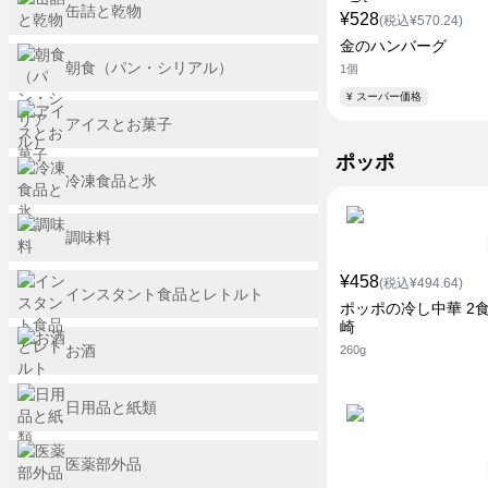
缶詰と乾物
¥528
(税込¥570.24)
金のハンバーグ
朝食（パン・シリアル）
1個
¥ スーパー価格
アイスとお菓子
ポッポ
冷凍食品と氷
調味料
¥458
(税込¥494.64)
インスタント食品とレトルト
ポッポの冷し中華 2食
崎
お酒
260g
日用品と紙類
医薬部外品