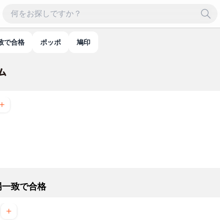
致で合格
ポッポ
鳩印
場一致で合格