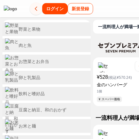
ログイン
新規登録
一流料理人が満場一
野菜と果物
肉と魚
お惣菜とお弁当
¥528
卵と乳製品
(税込¥570.24)
金のハンバーグ
1個
飲料と嗜好品
¥ スーパー価格
豆腐と納豆、和のおかず
一流料理人が満
お米と麺