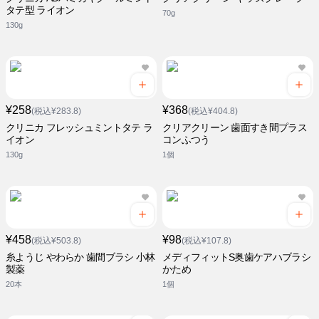
タテ型 ライオン
70g
130g
¥258
¥368
(税込¥283.8)
(税込¥404.8)
クリニカ フレッシュミントタテ ラ
クリアクリーン 歯面すき間プラス
イオン
コンふつう
130g
1個
¥458
¥98
(税込¥503.8)
(税込¥107.8)
糸ようじ やわらか 歯間ブラシ 小林
メディフィットS奥歯ケアハブラシ
製薬
かため
20本
1個