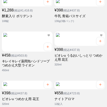
¥1,288
¥398
(税込¥1,416.8)
(税込¥437.8)
酵素入り ポリデント
牛乳 青箱バスサイズ
108錠
130g(3個パック)
¥398
(税込¥437.8)
¥458
ビオレu うるおいしっとり つめか
(税込¥503.8)
え用 花王
キレイキレイ薬用泡ハンドソープ
320ml
つめかえ大型 ライオン
450ml
¥398
¥658
(税込¥437.8)
(税込¥723.8)
ビオレu つめかえ用 花王
ナイトアロマ
320ml
12錠入