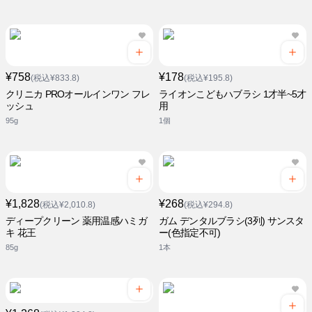
¥758
¥178
(税込¥833.8)
(税込¥195.8)
クリニカ PROオールインワン フレ
ライオンこどもハブラシ 1才半~5才
ッシュ
用
95g
1個
¥1,828
¥268
(税込¥2,010.8)
(税込¥294.8)
ディープクリーン 薬用温感ハミガ
ガム デンタルブラシ(3列) サンスタ
キ 花王
ー(色指定不可)
85g
1本