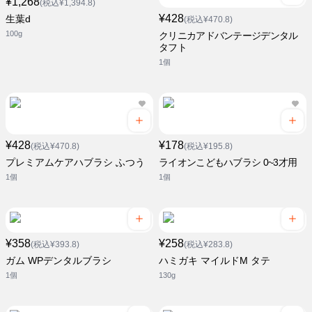
¥1,268
(税込¥1,394.8)
¥428
生葉d
(税込¥470.8)
100g
クリニカアドバンテージデンタル
タフト
1個
¥428
¥178
(税込¥470.8)
(税込¥195.8)
プレミアムケアハブラシ ふつう
ライオンこどもハブラシ 0~3才用
1個
1個
¥358
¥258
(税込¥393.8)
(税込¥283.8)
ガム WPデンタルブラシ
ハミガキ マイルドM タテ
1個
130g