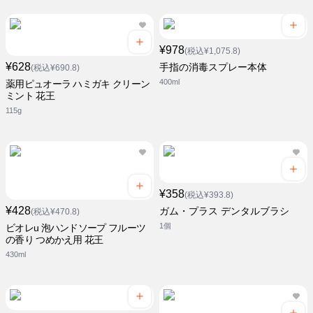
¥978
(税込¥1,075.8)
¥628
手指の消毒スプレー本体
(税込¥690.8)
400ml
薬用ピュオーラ ハミガキ クリーン
ミント 花王
115g
¥358
(税込¥393.8)
¥428
ガム・プラス デンタルブラシ
(税込¥470.8)
1個
ビオレu 泡ハンドソープ フルーツ
の香り つめかえ用 花王
430ml