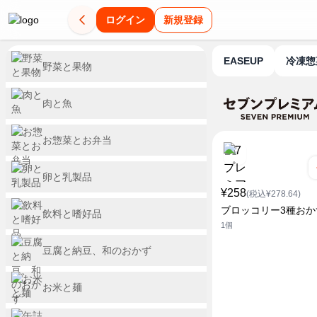
ログイン
新規登録
EASEUP
冷凍
野菜と果物
肉と魚
お惣菜とお弁当
卵と乳製品
¥258
(税込¥278.64)
ブロッコリー3種おか
飲料と嗜好品
1個
豆腐と納豆、和のおかず
お米と麺