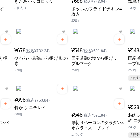
¥688
きたあかりコロッケ
焼鳥
(税込¥743.04)
2個入り
130g
ず
ポッポのフライドチキン4
枚入
320g
¥678
¥548
¥548
(税込¥732.24)
(税込¥591.84)
り揚
やわらか若鶏から揚げ 味の
国産若鶏の塩から揚げ テー
国産若
素
ブルマーク
ーブ
270g
250g
250g
月間
¥698
(税込¥753.84)
¥528
特から ニチレイ
380g
¥548
お肉
(税込¥591.84)
め ニ
ハンバ
厚切りベーコンのグラタン&
245g
オムライス ニチレイ
1パック
月間