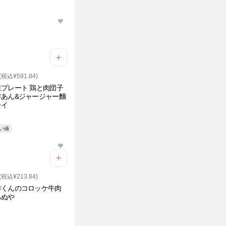
(税込¥591.84)
プレート 鶏と肉団子
酢あん&ジャージャー麵
レイ
安い値
(税込¥213.84)
作くんのコロッケ牛肉
ちぬや