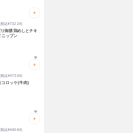
(税込¥732.24)
り御膳 鶏めしとチキ
 ニップン
(税込¥473.04)
コロッケ(牛肉)
(税込¥440.64)