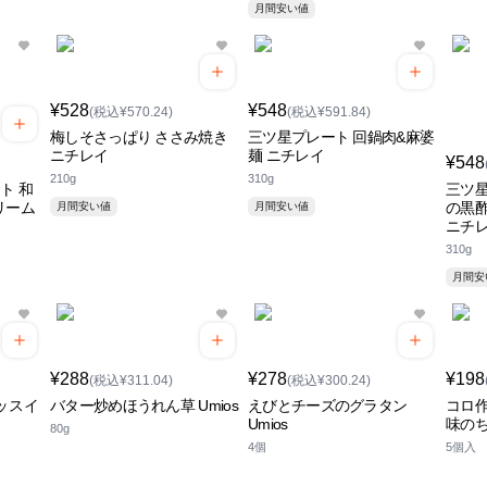
月間安い値
¥528
¥548
(税込¥570.24)
(税込¥591.84)
梅しそさっぱり ささみ焼き
三ツ星プレート 回鍋肉&麻婆
ニチレイ
麺 ニチレイ
¥548
210g
310g
ト 和
三ツ星
リーム
の黒
月間安い値
月間安い値
ニチ
310g
月間
¥288
¥278
¥198
(税込¥311.04)
(税込¥300.24)
ッスイ
バター炒めほうれん草 Umios
えびとチーズのグラタン
コロ
Umios
味の
80g
4個
5個入