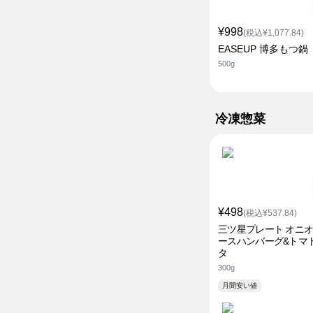
¥998
(税込¥1,077.84)
EASEUP 博多もつ鍋
500g
冷凍惣菜
¥498
(税込¥537.84)
三ツ星プレート オニ
ースハンバーグ&トマ
タ
300g
月間安い値