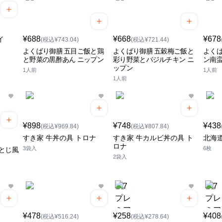
¥688
¥668
¥678
イ
(税込¥743.04)
(税込¥721.44)
よくばり御膳 五目ご飯と鶏
よくばり御膳 五穀梅ご飯と
よくば
と野菜の黒酢あん ニップン
彩り野菜とバジルチキン ニ
ン南蛮
ップン
1人前
1人前
1人前
¥898
¥748
¥438
(税込¥969.84)
(税込¥807.84)
すき家 牛丼の具 トロナ
すき家 牛カルビ丼の具 ト
北海道
ロナ
3袋入
6枚
とじ風
2袋入
¥478
¥258
¥408
(税込¥516.24)
(税込¥278.64)