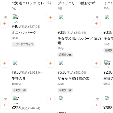
北海道コロッケ カレー味
ブロッコリー3種おかず
ミニ
6枚
1個
300g
¥488
(税込¥527.04)
¥318
¥318
ミニハンバーグ
(税込¥343.44)
400g
洋食亭和風ハンバーグ 味の
洋食
素
165g
セブンザプライス
160g
月間
月間安い値
¥938
¥538
¥238
(税込¥1,013.04)
(税込¥581.04)
牛丼の具
ザ★から揚げ味の素
根菜
105g×2
225g
6個入
月間安い値
月間安い値
¥228
¥388
(税込¥246.24)