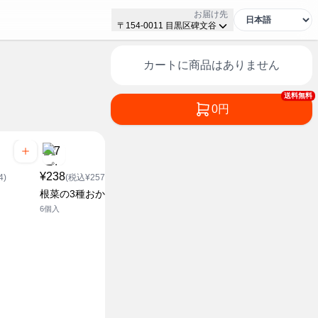
お届け先
〒154-0011 目黒区碑文谷
カートに商品はありません
送料無料
0円
¥238
4)
(税込¥257.04)
¥238
¥228
根菜の3種おかず
(税込¥257.04)
(税込¥2
6個入
ほうれん草の3種おかず
きたあかり
6個
2個入り