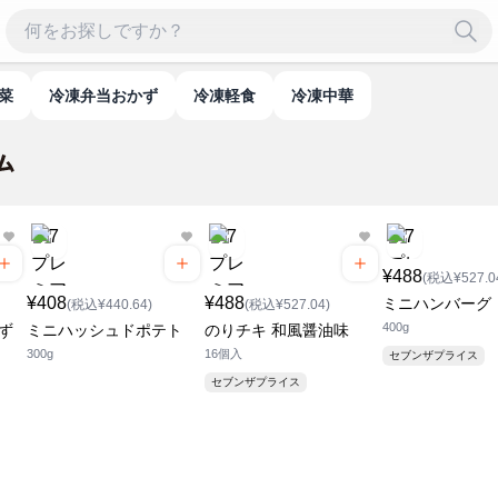
惣菜
冷凍弁当おかず
冷凍軽食
冷凍中華
¥488
(税込¥527.0
¥408
¥488
ミニハンバーグ
(税込¥440.64)
(税込¥527.04)
400g
ず
ミニハッシュドポテト
のりチキ 和風醤油味
300g
16個入
セブンザプライス
セブンザプライス