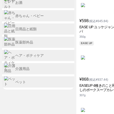
お酒
赤ちゃん・ベビー
¥598
(税込¥645.84)
EASE UP ユッケジャ
日用品と紙類
パ
350g
医薬部外品
EASE UP
ヘア・ボティケア
介護用品
¥868
(税込¥937.44)
ペット
EASEUP 4種きのこ
しのポークスープカレ
307g