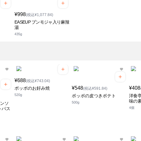
¥998
(税込¥1,077.84)
EASEUP ブンモジャ入り麻辣
湯
435g
¥688
(税込¥743.04)
¥548
¥408
ポッポのお好み焼
(税込¥591.84)
520g
ポッポの皮つきポテト
洋食
味の
500g
オンソ
4個
トパス