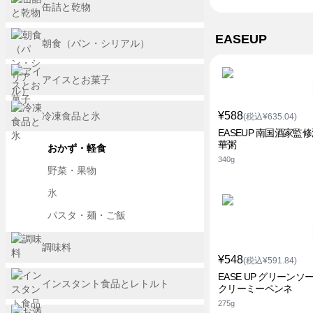
缶詰と乾物
EASEUP
朝食（パン・シリアル）
アイスとお菓子
¥588
冷凍食品と氷
(税込¥635.04)
EASEUP 南国酒家監
華粥
おかず・軽食
340g
野菜・果物
氷
パスタ・麺・ご飯
調味料
¥548
(税込¥591.84)
EASE UP グリーンソ
インスタント食品とレトルト
クリーミーペンネ
275g