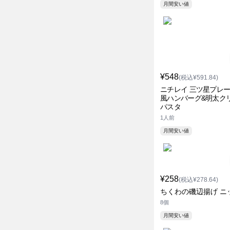
月間安い値
¥548
(税込¥591.84)
ニチレイ 三ツ星プレー
風ハンバーグ&明太ク
パスタ
1人前
月間安い値
¥258
(税込¥278.64)
ちくわの磯辺揚げ ニ
8個
月間安い値