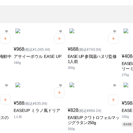
¥968
¥688
(税込¥1,045.44)
(税込¥743.04)
¥408
修海鮮中
アサイーボウル EASE UP
EASE UP 参鶏湯ハヌリ監修
1人前
190g
EAS
350g
リー
275g
¥588
¥598
(税込¥635.04)
¥828
EASEUP ミラノ風ドリア
EAS
(税込¥894.24)
1人前
330g
ースの
EASEUP クワトロフォルマッ
ジグラタン250g
EASE
250g