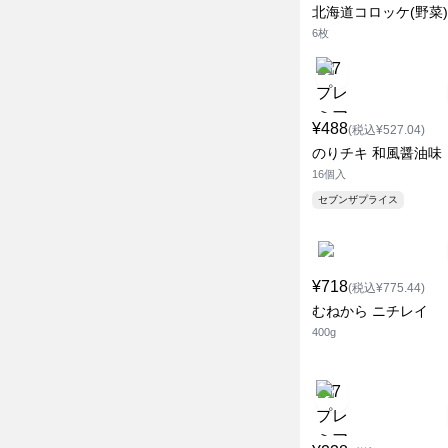
北海道コロッケ(野菜)
6枚
¥488
(税込¥527.04)
のりチキ 和風醤油味
16個入
セブンザプライス
¥718
(税込¥775.44)
むねから ニチレイ
400g