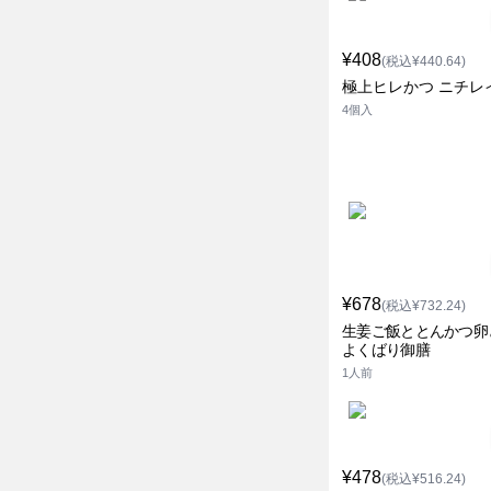
¥408
(税込¥440.64)
極上ヒレかつ ニチレ
4個入
¥678
(税込¥732.24)
生姜ご飯ととんかつ卵
よくばり御膳
1人前
¥478
(税込¥516.24)