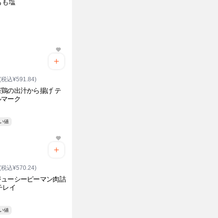
もも塩
(税込¥591.84)
鶏の出汁から揚げ テ
ルマーク
安い値
(税込¥570.24)
ジューシーピーマン肉詰
チレイ
安い値