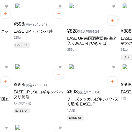
¥598
(税込¥645.84)
¥828
¥888
ンクッ
EASE UP ビビンバ丼
(税込¥894.24)
320g
EASE UP 南国酒家監修 海老
EAS
入りあんかけやきそば
材の
EASE UP
356g
311g
EASE
¥698
¥698
(税込¥753.84)
¥698
EASE UP プルコギキンパ ハ
EAS
(税込¥753.84)
ヌリ監修
1個
と和風だ
チーズタッカルビキンパハヌ
1人前(260g)
ー
リ監修 EASEUP
1人前
EASE UP
EASE UP