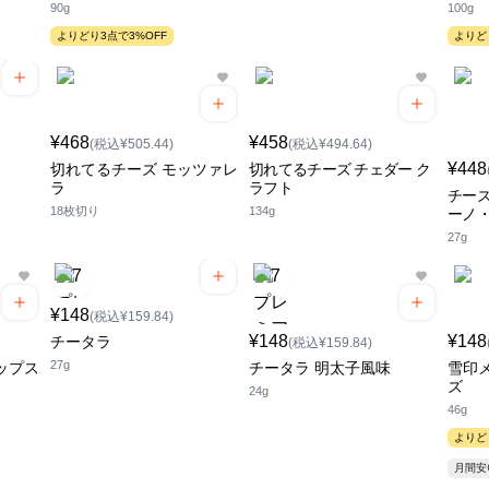
90g
100g
よりどり3点で3%OFF
よりど
¥468
¥458
(税込¥505.44)
(税込¥494.64)
¥448
切れてるチーズ モッツァレ
切れてるチーズ チェダー ク
ラ
ラフト
チーズ
18枚切り
134g
ーノ
27g
¥148
(税込¥159.84)
¥148
¥148
チータラ
(税込¥159.84)
27g
ップス
チータラ 明太子風味
雪印
ズ
24g
46g
よりど
月間