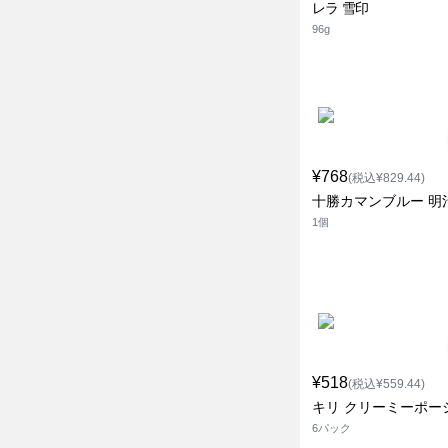
レラ 雪印
96g
¥768
(税込¥829.44)
十勝カマンブルー 明
1個
¥518
(税込¥559.44)
キリ クリーミーポー
6パック