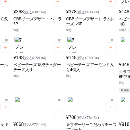
¥368
¥378
¥148
(税込¥397.44)
(税込¥408.24)
ズ 炙
QBB チーズデザート バニラ
QBB チーズデザート ラムレ
ベビ
6P
ーズン6P
+鉄
90g
90g
4個入
¥148
¥148
(税込¥159.84)
(税込¥159.84)
¥348
ベール
ベビーチーズ 熟成チェダー
ベビーチーズ アーモンド入
チーズ入り
り4個入
クラ
56g
56g
6Pブ
90g
月間
¥708
(税込¥764.64)
¥668
¥918
ラ ミ
東京デーリーこだわりチーズ
(税込¥721.44)
アソート