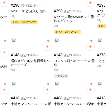
¥298
¥298
(税込¥321.84)
¥298
6Pチーズ 鉄分入り 雪印
6Pチ
(税込¥321.84)
グミ
90g
バター
6Pチーズ 塩分25%カット 雪
90g
印メグミルク
よりどり3点で3%OFF
90g
よりど
よりどり3点で3%OFF
¥148
¥148
¥378
(税込¥159.84)
(税込¥159.84)
雪印メグミルク 毎日骨太ベ
コンソメ味ベビーチーズ 雪
1才か
ビーチーズ
印
72g
分の鉄
46g
46g
月間安い値
¥418
¥488
¥418
(税込¥451.44)
(税込¥527.04)
ッツァ
十勝カマンベールチーズ 明
十勝カマンベールチーズ切れ
十勝