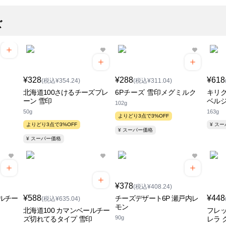
ズ
¥328
¥288
¥618
(税込¥354.24)
(税込¥311.04)
北海道100さけるチーズプレ
6Pチーズ 雪印メグミルク
キリ
ーン 雪印
ベル
102g
50g
163g
よりどり3点で3%OFF
よりどり3点で3%OFF
¥ ス
¥ スーパー価格
¥ スーパー価格
¥378
(税込¥408.24)
¥588
¥448
ールチー
チーズデザート6P 瀬戸内レ
(税込¥635.04)
モン
北海道100 カマンベールチー
フレッ
90g
ズ切れてるタイプ 雪印
レラ 