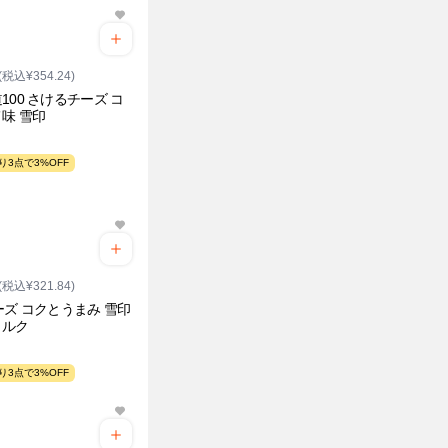
(税込¥354.24)
100 さけるチーズ コ
味 雪印
り3点で3%OFF
(税込¥321.84)
ーズ コクとうまみ 雪印
ミルク
り3点で3%OFF