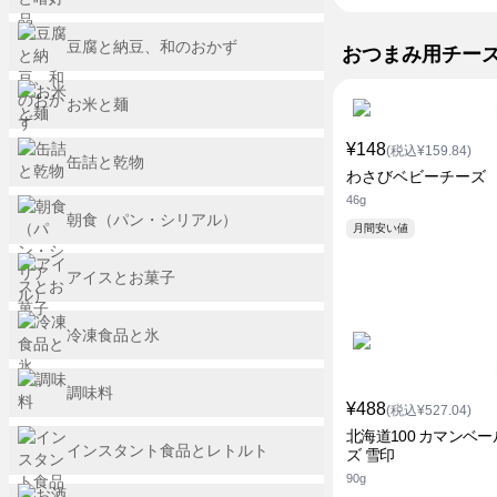
豆腐と納豆、和のおかず
おつまみ用チー
お米と麺
¥148
(税込¥159.84)
缶詰と乾物
わさびベビーチーズ
46g
朝食（パン・シリアル）
月間安い値
アイスとお菓子
冷凍食品と氷
調味料
¥488
(税込¥527.04)
北海道100 カマンベ
インスタント食品とレトルト
ズ 雪印
90g