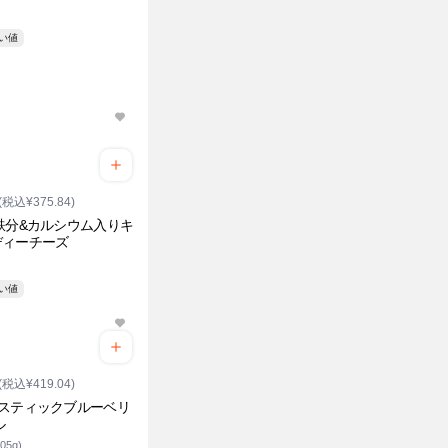
安い値
(税込¥375.84)
鉄分&カルシウム入りキ
ディーチーズ
安い値
(税込¥419.04)
&スティックブルーベリ
ル
05g)