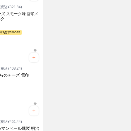
(税込¥321.84)
ーズ スモーク味 雪印メ
ルク
り3点で3%OFF
(税込¥408.24)
らのチーズ 雪印
(税込¥451.44)
カマンベール燻製 明治