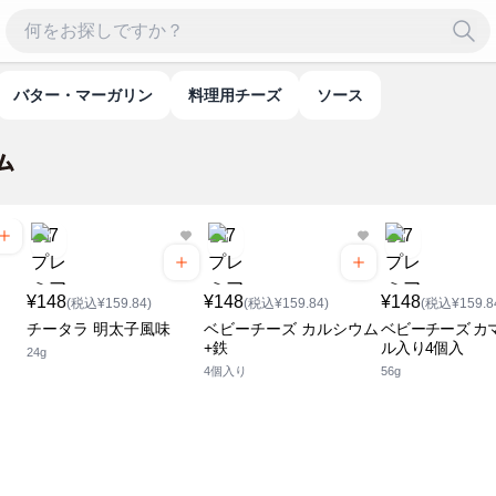
バター・マーガリン
料理用チーズ
ソース
¥148
¥148
¥148
(税込¥159.84)
(税込¥159.84)
(税込¥159.8
チータラ 明太子風味
ベビーチーズ カルシウム
ベビーチーズ カ
+鉄
ル入り4個入
24g
4個入り
56g