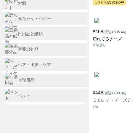
お酒
よりどり3点で3%OFF
赤ちゃん・ベビー
¥468
(税込¥505.44)
日用品と紙類
切れてるチーズ
18枚切り
医薬部外品
ヘア・ボティケア
介護用品
¥448
(税込¥483.84)
ペット
ミモレット チーズチ
27g