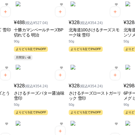
¥488
¥328
¥328
(税込¥527.04)
(税込¥354.24)
 雪印
十勝カマンベールチーズBP
北海道100さけるチーズスモ
北海道
切れてる 明治
ーク味 雪印
ンソメ
90g
50g
50g
よりどり3点で3%OFF
よりどり3点で3%OFF
よりど
月間安い値
¥328
¥328
¥298
(税込¥354.24)
(税込¥354.24)
ズとう
さけるチーズバター醤油味
さけるチーズローストガーリ
6Pチ
雪印
ック 雪印
メグ
50g
50g
90g
よりどり3点で3%OFF
よりどり3点で3%OFF
よりど