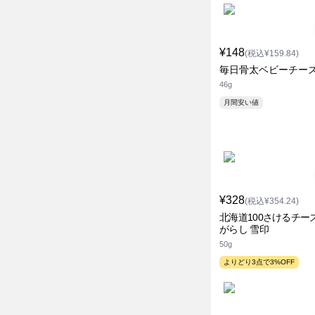
¥148
(税込¥159.84)
毎日骨太ベビーチーズ
46g
月間安い値
¥328
(税込¥354.24)
北海道100さけるチー
がらし 雪印
50g
よりどり3点で3%OFF