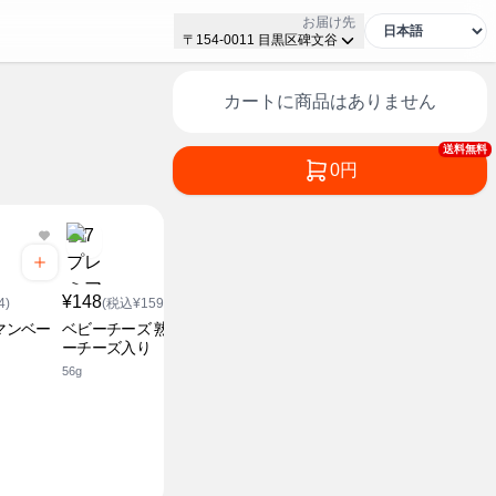
お届け先
〒154-0011 目黒区碑文谷
カートに商品はありません
送料無料
0円
¥148
¥148
4)
(税込¥159.84)
(税込¥159.84)
マンベー
ベビーチーズ 熟成チェダ
ベビーチーズ アーモンド
ーチーズ入り
入り4個入
56g
56g
¥318
(税込¥3
まろやか6
96g