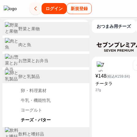
ログイン
新規登録
おつまみ用チーズ
野菜と果物
肉と魚
お惣菜とお弁当
¥148
卵と乳製品
(税込¥159.84)
チータラ
卵・料理素材
27g
牛乳・機能性乳
ヨーグルト
チーズ・バター
飲料と嗜好品