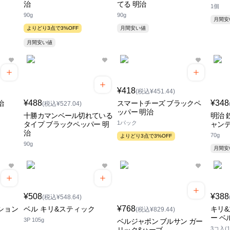
治
てる 明治
1個
90g
90g
月間
よりどり3点で3%OFF
月間安い値
月間安い値
¥418
(税込¥451.44)
¥488
¥348
治
スマートチーズ ブラックペ
(税込¥527.04)
ッパー 明治
十勝カマンベール切れている
明治 
1パック
タイプ ブラックペッパー 明
ャン
治
70g
よりどり3点で3%OFF
90g
月間
¥508
¥388
(税込¥548.64)
¥768
ション
ベル キリ&スティック
キリ
(税込¥829.44)
ー ベ
3P 105g
ベルジャポン ブルサン ガー
3コ入(1