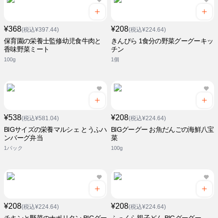
¥368
¥208
(税込¥397.44)
(税込¥224.64)
保育園の栄養士監修幼児食牛肉と
きんぴら 1食分の野菜グーグーキッ
香味野菜ミート
チン
100g
1個
¥538
¥208
(税込¥581.04)
(税込¥224.64)
BIGサイズの栄養マルシェ とうふハ
BIGグーグー お魚だんごの海鮮八宝
ンバーグ弁当
菜
1パック
100g
¥208
¥208
(税込¥224.64)
(税込¥224.64)