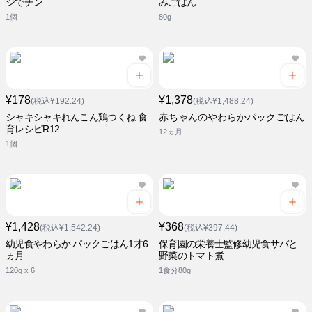
ジでチン
みごはん
1個
80g
¥178
¥1,378
(税込¥192.24)
(税込¥1,488.24)
シャキシャキれんこん鶏つくね 食
赤ちゃんのやわらかパックごはん
育レシピR12
12ヵ月
1個
¥1,428
¥368
(税込¥1,542.24)
(税込¥397.44)
幼児食やわらか パックごはん1才6
保育園の栄養士監修幼児食サバと
ヵ月
野菜のトマト煮
120g x 6
1食分80g