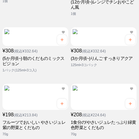
1個
(12か月頃~)レンジでチンおやこど
ん風
1個
¥308
¥308
(税込¥332.64)
(税込¥332.64)
(5か月頃~) 朝のくだものミックス
(3か月頃~)りんご すっきりアクア
ピジョン
125ml×3コパック
1パック(125ml×3コ入)
¥198
¥208
(税込¥213.84)
(税込¥224.64)
フルーツでおいしい やさいジュレ
1食分の!やさいジュレたっぷり緑黄
紫の野菜とくだもの
色野菜とくだもの
70g
70g