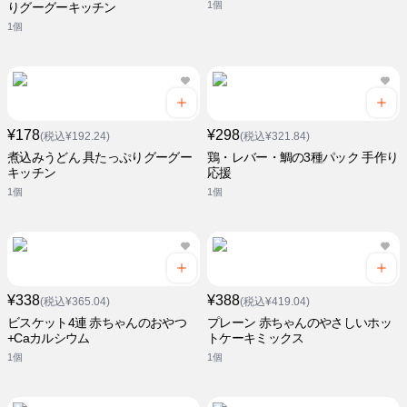
1個
りグーグーキッチン
1個
¥178
¥298
(税込¥192.24)
(税込¥321.84)
煮込みうどん 具たっぷりグーグー
鶏・レバー・鯛の3種パック 手作り
キッチン
応援
1個
1個
¥338
¥388
(税込¥365.04)
(税込¥419.04)
ビスケット4連 赤ちゃんのおやつ
プレーン 赤ちゃんのやさしいホッ
+Caカルシウム
トケーキミックス
1個
1個