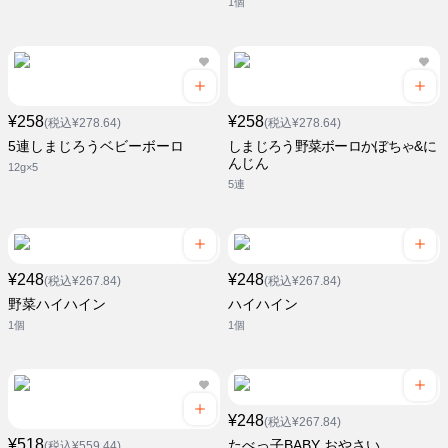
1個
¥258
¥258
(税込¥278.64)
(税込¥278.64)
5連しまじろうベビーボーロ
しまじろう野菜ボーロかぼちゃ&に
んじん
12g×5
5連
¥248
¥248
(税込¥267.84)
(税込¥267.84)
野菜ハイハイン
ハイハイン
1個
1個
¥248
(税込¥267.84)
¥518
たべっ子BABY おやさい
(税込¥559.44)