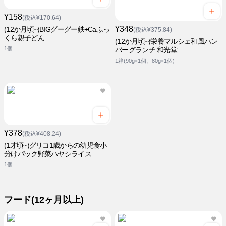
¥158
(税込¥170.64)
¥348
(12か月頃~)BIGグーグー鉄+Caふっ
(税込¥375.84)
くら親子どん
(12か月頃~)栄養マルシェ和風ハン
1個
バーグランチ 和光堂
1箱(90g×1個、80g×1個)
¥378
(税込¥408.24)
(1才頃~)グリコ1歳からの幼児食小
分けパック野菜ハヤシライス
1個
フード(12ヶ月以上)