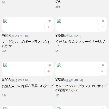
のり
80g
25g
¥698
¥348
(税込¥753.84)
(税込¥382.8)
くちどけおこめぼープラスしらす
くだものりんぐブルーベリー&りん
おかか
ご
25g
6g
¥208
¥508
(税込¥224.64)
(税込¥548.64)
お魚だんごの海鮮八宝菜 BIGグーグ
カレーハンバーグランチ BIGサイズ
ー
の栄養マルシェ
1個
1個