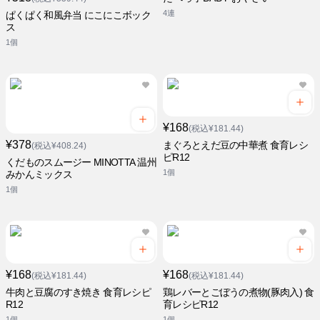
4連
ぱくぱく和風弁当 にこにこボック
ス
1個
¥168
(税込¥181.44)
¥378
まぐろとえだ豆の中華煮 食育レシ
(税込¥408.24)
ピR12
くだものスムージー MINOTTA 温州
1個
みかんミックス
1個
¥168
¥168
(税込¥181.44)
(税込¥181.44)
牛肉と豆腐のすき焼き 食育レシピ
鶏レバーとごぼうの煮物(豚肉入) 食
R12
育レシピR12
1個
1個