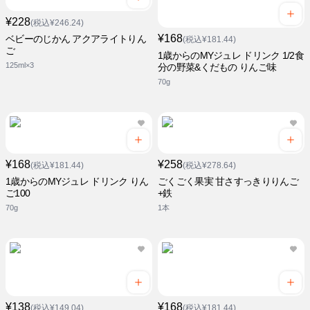
¥228
(税込¥246.24)
¥168
ベビーのじかん アクアライトりん
(税込¥181.44)
ご
1歳からのMYジュレ ドリンク 1/2食
125ml×3
分の野菜&くだもの りんご味
70g
¥168
¥258
(税込¥181.44)
(税込¥278.64)
1歳からのMYジュレ ドリンク りん
ごくごく果実 甘さすっきりりんご
ご100
+鉄
70g
1本
¥138
¥168
(税込¥149.04)
(税込¥181.44)