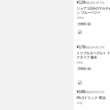
¥128
(税込¥138.24)
ジョア 1日分のマルチ
ン ブルーベリー
125ml
月間安い値
¥178
(税込¥192.24)
トリプルヨーグルト 
クタイプ 森永
100g
月間安い値
¥188
(税込¥203.04)
PA-3ドリンク 明治
112g