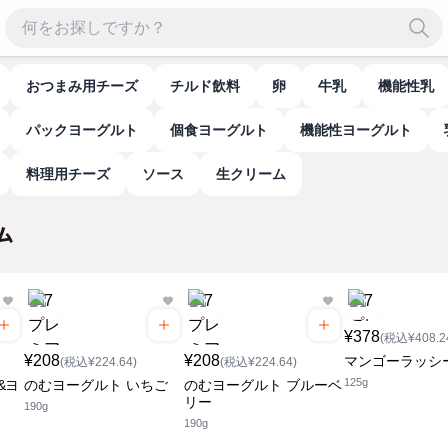
おつまみ用チーズ
チルド飲料
卵
牛乳
機能性乳
パックヨーグルト
個食ヨーグルト
機能性ヨーグルト
料理用チーズ
ソース
生クリーム
¥378
(税込¥408.2
¥208
¥208
マンゴーラッシ
(税込¥224.64)
(税込¥224.64)
125g
&ヨ
のむヨーグルト いちご
のむヨーグルト ブルーベ
リー
190g
190g