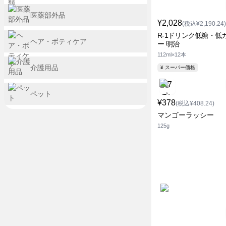
医薬部外品
¥2,028
(税込¥2,190.24)
R-1ドリンク低糖・低
ヘア・ボティケア
ー 明治
112ml×12本
介護用品
¥ スーパー価格
ペット
¥378
(税込¥408.24)
マンゴーラッシー
125g