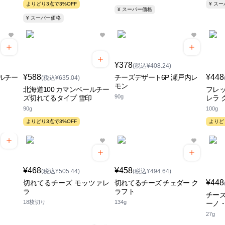
よりどり3点で3%OFF
¥ ス
¥ スーパー価格
¥ スーパー価格
¥378
(税込¥408.24)
¥588
¥448
ールチー
チーズデザート6P 瀬戸内レ
(税込¥635.04)
モン
北海道100 カマンベールチー
フレッ
90g
ズ切れてるタイプ 雪印
レラ 
90g
100g
よりどり3点で3%OFF
よりど
¥468
¥458
(税込¥505.44)
(税込¥494.64)
¥448
切れてるチーズ モッツァレ
切れてるチーズ チェダー ク
ラ
ラフト
チーズ
18枚切り
134g
ーノ
27g