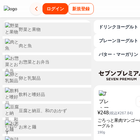
ログイン
新規登録
ドリンクヨーグルト
野菜と果物
プレーンヨーグルト
肉と魚
バター・マーガリン
お惣菜とお弁当
卵と乳製品
飲料と嗜好品
豆腐と納豆、和のおかず
¥248
(税込¥267.84)
ごろっと果肉マンゴー
ーグルト
お米と麺
190g