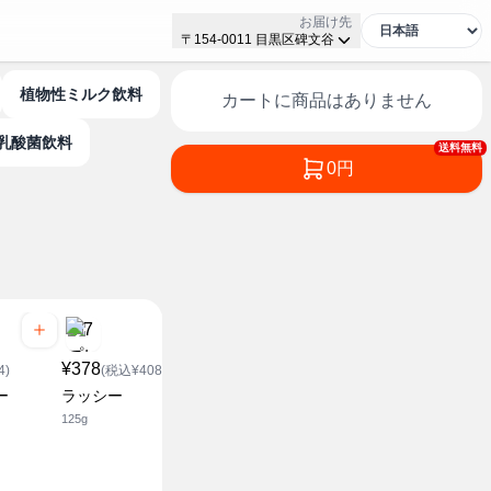
お届け先
〒154-0011 目黒区碑文谷
植物性ミルク飲料
カートに商品はありません
乳酸菌飲料
送料無料
0円
¥378
¥148
4)
(税込¥408.24)
(税込¥159.84)
¥148
ー
ラッシー
チータラ
(税込¥1
125g
27g
チータラ 
24g