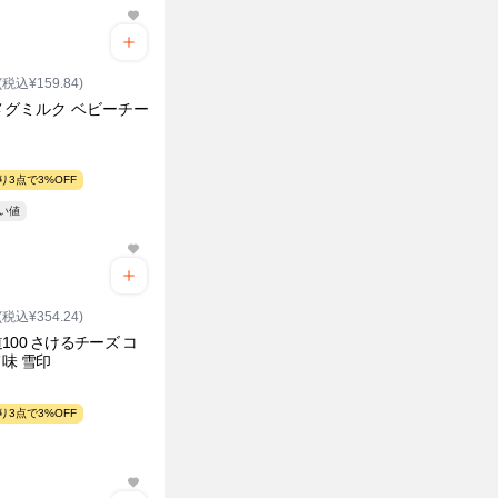
(税込¥159.84)
メグミルク ベビーチー
り3点で3%OFF
安い値
(税込¥354.24)
100 さけるチーズ コ
味 雪印
り3点で3%OFF