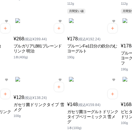
112g
112g
月間安い値
月間
¥268
¥178
(税込¥289.44)
(税込¥192.24)
¥178
治
ブルガリアLB81プレーンド
プルーンFe1日分の鉄分のむ
リンク 明治
ヨーグルト
プルー
1本(400g)
190g
ヨー
フ
190g
¥128
(税込¥138.24)
¥148
¥168
ガセリ菌ドリンクタイプ 雪
(税込¥159.84)
メグ
リンク
ガセリ菌ヨーグルトドリンク
ビヒ
100g
タイプベリーミックス 雪メ
ドリン
グ
100g
1本(100g)