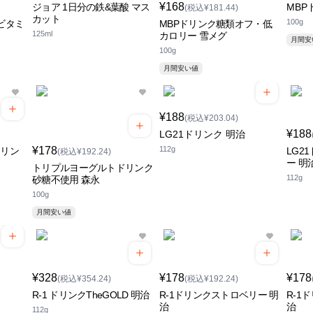
¥168
ジョア 1日分の鉄&葉酸 マス
MBP
(税込¥181.44)
カット
100g
ビタミ
MBPドリンク糖類オフ・低
125ml
カロリー 雪メグ
月間
100g
月間安い値
¥188
(税込¥203.04)
¥188
LG21ドリンク 明治
¥178
112g
ドリン
LG2
(税込¥192.24)
ー 明
トリプルヨーグルトドリンク
112g
砂糖不使用 森永
100g
月間安い値
¥328
¥178
¥178
(税込¥354.24)
(税込¥192.24)
R-1 ドリンクTheGOLD 明治
R-1ドリンクストロベリー 明
R-1
治
治
112g