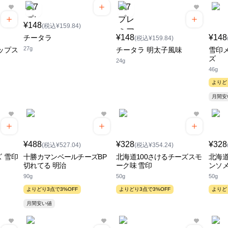
¥148
(税込¥159.84)
¥148
¥148
チータラ
(税込¥159.84)
27g
ップス
チータラ 明太子風味
雪印
ズ
24g
46g
よりど
月間
¥488
¥328
¥328
(税込¥527.04)
(税込¥354.24)
 雪印
十勝カマンベールチーズBP
北海道100さけるチーズスモ
北海道
切れてる 明治
ーク味 雪印
ンソメ
90g
50g
50g
よりどり3点で3%OFF
よりどり3点で3%OFF
よりど
月間安い値