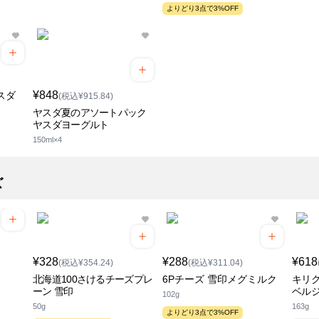
よりどり3点で3%OFF
¥848
スダ
(税込¥915.84)
ヤスダ夏のアソートパック
ヤスダヨーグルト
150ml×4
ズ
¥328
¥288
¥618
(税込¥354.24)
(税込¥311.04)
北海道100さけるチーズプレ
6Pチーズ 雪印メグミルク
キリ
ーン 雪印
ベル
102g
50g
163g
よりどり3点で3%OFF