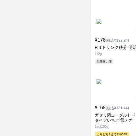
¥178
(税込¥192.24)
R-1ドリンク鉄分 明
112g
月間安い値
¥168
(税込¥181.44)
ガセリ菌ヨーグルトド
タイプいちご 雪メグ
1本(100g)
よりどり3点で3%OFF