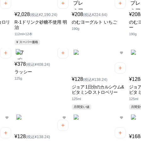
¥2,028
¥208
¥208
(税込¥2,190.24)
(税込¥224.64)
カロリ
R-1ドリンク砂糖不使用 明
のむヨーグルト いちご
のむ
治
ー
190g
112ml×12本
190g
¥ スーパー価格
¥378
(税込¥408.24)
ラッシー
125g
¥128
¥128
(税込¥138.24)
ジョア 1日分のカルシウム&
ジョア
ビタミンD ストロベリー
ビタミ
125ml
125ml
月間安い値
月間
¥128
¥168
(税込¥138.24)