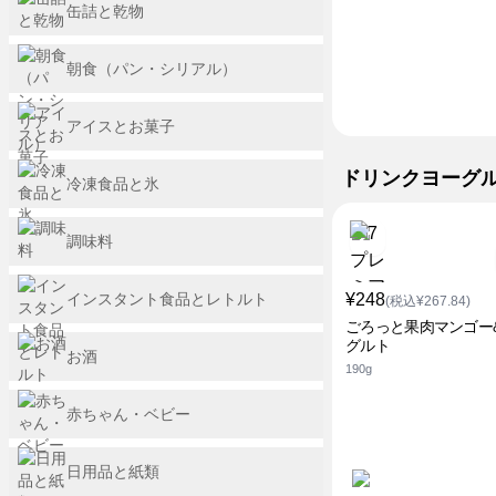
缶詰と乾物
朝食（パン・シリアル）
アイスとお菓子
ドリンクヨーグ
冷凍食品と氷
調味料
インスタント食品とレトルト
¥248
(税込¥267.84)
ごろっと果肉マンゴー
グルト
お酒
190g
赤ちゃん・ベビー
日用品と紙類