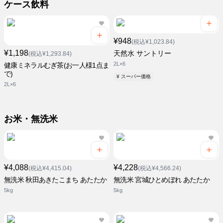
ケース飲料
¥948
(税込¥1,023.84)
¥1,198
天然水 サントリー
(税込¥1,293.84)
2L×6
健康ミネラルむぎ茶(お一人様1点ま
で)
¥ スーパー価格
2L×6
お米・無洗米
¥4,088
¥4,228
(税込¥4,415.04)
(税込¥4,566.24)
無洗米 秋田あきたこまち あたたか
無洗米 宮城ひとめぼれ あたたか
5kg
5kg