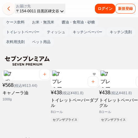
お届け先
ログイン
新規登録
〒154-0011 目黒区碑文谷
ケース飲料
お米・無洗米
醬油・食用油・砂糖
トイレットペーパー
ティッシュ
キッチンペーパー
キッチン洗剤
衣料用洗剤
ペット用品
¥568
(税込¥613.44)
¥438
¥438
キャノーラ油
(税込¥481.8)
(税込¥481.8)
1000g
トイレットペーパーダブ
トイレットペーパー
ル
グル
8ロール
8ロール
セブンザプライス
セブンザプライス