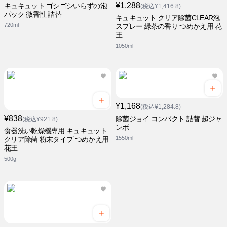
¥1,288
キュキュット ゴシゴシいらずの泡
(税込¥1,416.8)
パック 微香性 詰替
キュキュット クリア除菌CLEAR泡
720ml
スプレー 緑茶の香り つめかえ用 花
王
1050ml
¥1,168
(税込¥1,284.8)
¥838
除菌ジョイ コンパクト 詰替 超ジャ
(税込¥921.8)
ンボ
食器洗い乾燥機専用 キュキュット
1550ml
クリア除菌 粉末タイプ つめかえ用
花王
500g