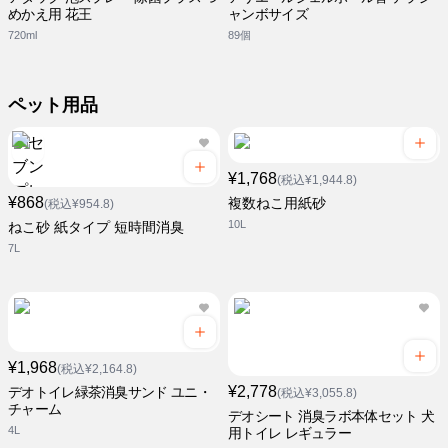
めかえ用 花王
ャンボサイズ
720ml
89個
ペット用品
¥1,768
(税込¥1,944.8)
¥868
複数ねこ用紙砂
(税込¥954.8)
10L
ねこ砂 紙タイプ 短時間消臭
7L
¥1,968
(税込¥2,164.8)
¥2,778
デオトイレ緑茶消臭サンド ユニ・
(税込¥3,055.8)
チャーム
デオシート 消臭ラボ本体セット 犬
4L
用トイレ レギュラー