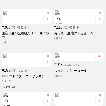
¥308
¥218
(税込¥332.64)
(税込¥235.44)
国産小麦の全粒粉入りロール パス
もっちり生地のくるみパン
コ
4個入り
6個
¥198
(税込¥213.84)
¥198
しっとりバターロール
(税込¥213.84)
6個入り
ロイヤルバタークロワッサン
1パック
月間安い値