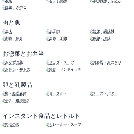
果物
カット野菜
葉物野菜・サラダ
根菜・きのこ
肉と魚
生肉
加工肉
簡便・調味料
刺身・魚介
切身・干物
魚卵・珍味
お惣菜とお弁当
おかず惣菜
サラダ・スープ
お寿司・おにぎり
お弁当・丼もの
軽食
サンドイッチ
卵と乳製品
卵・料理素材
ヨーグルト
チーズ・バター
牛乳・機能性乳
インスタント食品とレトルト
料理の素
カレールー
スープ