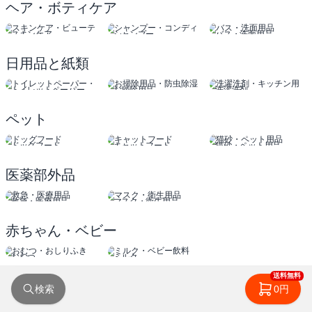
ヘア・ボティケア
スキンケア
シャンプー
バス・洗面用品
ビューティー
コンディショナー
日用品と紙類
トイレットペーパー
お掃除用品
洗濯洗剤
ティッシュ
防虫除湿
キッチン用品
ペット
ドッグフード
キャットフード
猫砂・ペット用品
医薬部外品
救急・医療用品
マスク・衛生用品
赤ちゃん・ベビー
おむつ
ミルク
おしりふき
ベビー飲料
送料無料
検索
0円