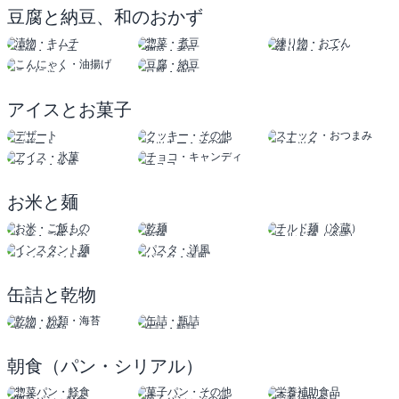
豆腐と納豆、和のおかず
漬物・キムチ
惣菜・煮豆
練り物・おでん
こんにゃく
豆腐・納豆
油揚げ
アイスとお菓子
デザート
クッキー・その他
スナック
おつまみ
アイス・氷菓
チョコ
キャンディ
お米と麺
お米・ご飯もの
乾麺
チルド麺（冷蔵）
インスタント麺
パスタ・洋風
缶詰と乾物
乾物・粉類
缶詰・瓶詰
朝食（パン・シリアル）