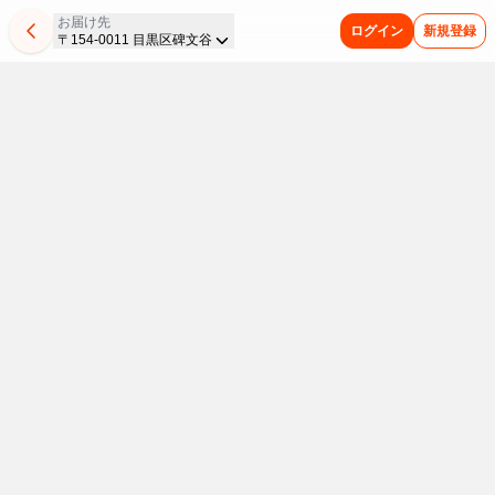
お届け先
ログイン
新規登録
〒154-0011 目黒区碑文谷
平
今
お
セ
お
ど
ま
日
週
う
ブ
す
こ
と
は
の
ち
ン
す
か
め
お
新
で
ザ
め
懐
買
手
商
涼
プ
セ
か
い
軽
品
を
ラ
ブ
し
が
ご
を
楽
イ
ン
い
お
飯！
集
し
ス
プ
味
ト
物
レ
め
む
レ
わ
ク
価
ご
重
ン
め
ミ
い
高
褒
た
チ
し
ア
を
に
美
い
負
ン
た！
ム
お
ア
ド
け
イ
リ
人
＆
う
な
ス
ン
気