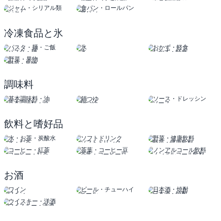
惣菜パン・軽食
菓子パン・その他
栄養補助食品
ジャム
食パン
シリアル類
ロールパン
冷凍食品と氷
パスタ・麺
氷
おかず・軽食
野菜・果物
調味料
基本調味料・油
鍋つゆ
ソース
ドレッシング
飲料と嗜好品
水・お茶
ソフトドリンク
野菜・健康飲料
コーヒー・紅茶
茶葉・コーヒー豆
ノンアルコール飲料
お酒
ワイン
ビール
日本酒・焼酎
チューハイ
ウイスキー・洋酒