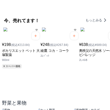
今、売れてます！
もっとみる
¥198
¥248
¥638
(税込¥213.84)
(税込¥267.84)
(税込¥689.04)
ポカリスエット ペット 大
綾鷹 コカ・コーラ
奥秩父の天然水 ソー
塚製薬
ビバレッジ
2Lﾍﾟｯﾄ
900ml
2L×6本
¥ スーパー価格
野菜と果物