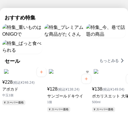
い。
流
ち
に
ク
の
確
冷
も、
水
で
セ
か
た
ネ
ブ
麺
も
おすすめ特集
な
い
ッ
ン
品
チ
特
豆
ト
プ
質
ル
腐。
ス
レ
集
と
ド
お
ー
ミ
火
安
&
う
パ
ア
を
心
冷
ち
ー
ム
使
価
凍
で
な
集
わ
格
食
涼
ら
セール
もっとみる
め
な
の
品
む
玄
ま
い
セ
が
夏
関
し
簡
ブ
続々
の
ま
た！
便
ン
登
¥228
味
(税込¥246.24)
で
料
ザ
場
ラ
¥128
¥138
アボカド
(税込¥138.24)
(税込¥149.04)
理
プ
ク
中玉1個
サンゴールドキウイ
ポカリスエット 大
が
ラ
ラ
1個
500ml
¥ スーパー価格
お
イ
ク
得！
ス
¥ スーパー価格
¥ スーパー価格
配
送！