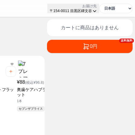
お届け先
〒154-0011 目黒区碑文谷
カートに商品はありません
送料無料
0円
¥88
(税込¥96.8)
 フラッ
奥歯ケアハブラシ 山型カ
ット
1本
セブンザプライス
¥608
¥538
(税込¥668.8)
(税込¥5
液体ボディソープ 詰替
液体ボディ
720ml
450ml