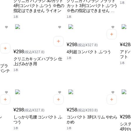
クリニカ ハブラシ 3Dカット
クリニカ ハブラシ フラット
1本
4列コンパクト ふつう ※色の
カット 3列コンパクト ふつう
指定はできません ライオン
※色の指定はできません ラ
イオン
1本
1本
¥298
¥428
(税込¥327.8)
¥298
4列超コンパクト ふつう
アド
(税込¥327.8)
フト
1本
クリニカキッズ ハブラシ 仕
1本
上げみがき用
トブラ
1本
バンテ
う
¥298
¥258
(税込¥327.8)
(税込¥283.8)
¥298
シ
しっかり毛腰 コンパクト ふ
コンパクト 3列スリム やわら
つう
かめ
シス
1本
1本
4列や