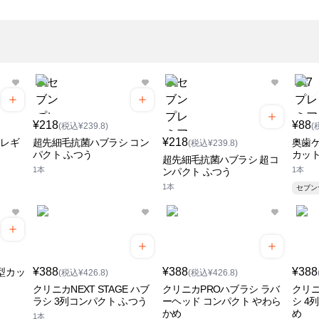
¥218
¥88
(税込¥239.8)
(
¥218
 レギ
超先細毛抗菌ハブラシ コン
奥歯ケ
(税込¥239.8)
パクト ふつう
カッ
超先細毛抗菌ハブラシ 超コ
1本
1本
ンパクト ふつう
1本
セブ
¥388
¥388
¥388
型カッ
(税込¥426.8)
(税込¥426.8)
クリニカNEXT STAGE ハブ
クリニカPROハブラシ ラバ
クリニ
ラシ 3列コンパクト ふつう
ーヘッド コンパクト やわら
シ 4
かめ
め
1本