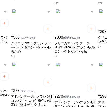
1本
1本
¥298
¥388
¥388
 ラバ
クリニ
(税込¥426.8)
(税込¥426.8)
 ふつ
ブラシ
クリニカPROハブラシ ラバ
クリニカアドバンテージ
1本
ーヘッド 超コンパクト やわ
NEXT STAGEハブラシ 4列超
らかめ
コンパクト やわらかめ
1本
1本
¥278
ージハ
(税込¥305.8)
 やわら
¥278
¥298
アドバンテージハブラシ 3列
(税込¥305.8)
コンパクト ふつう ※色の指
アドバンテージハブラシ 4列
アドバ
定はできません クリニカ
超コンパクト やわらかめ ※
コンパ