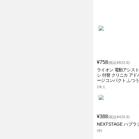
¥758
(税込¥833.8)
ライオン 電動アシス
シ 付替 クリニカ アド
ージコンパクト ふつ
2本入
¥388
(税込¥426.8)
NEXTSTAGE ハブラ
4列