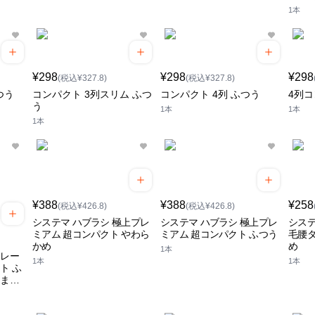
1本
¥298
¥298
¥298
(税込¥327.8)
(税込¥327.8)
つう
コンパクト 3列スリム ふつ
コンパクト 4列 ふつう
4列コ
う
1本
1本
1本
¥388
¥388
¥258
(税込¥426.8)
(税込¥426.8)
システマ ハブラシ 極上プレ
システマ ハブラシ 極上プレ
システ
ミアム 超コンパクト やわら
ミアム 超コンパクト ふつう
毛腰タ
かめ
め
1本
トレー
1本
1本
ト ふ
きませ