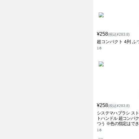
¥258
(税込¥283.8)
超コンパクト 4列 ふ
1本
¥258
(税込¥283.8)
システマハブラシ ス
トハンドル 超コンパク
つう ※色の指定はで
ん デンター
1本