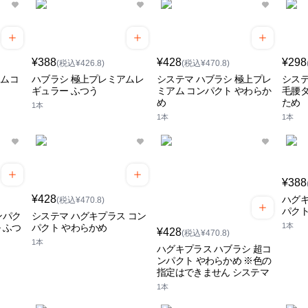
¥388
¥428
¥298
(税込¥426.8)
(税込¥470.8)
アムコ
ハブラシ 極上プレミアムレ
システマ ハブラシ 極上プレ
システ
ギュラー ふつう
ミアム コンパクト やわらか
毛腰タ
め
ため
1本
1本
1本
¥388
¥428
ハグ
(税込¥470.8)
パク
ンパク
システマ ハグキプラス コン
1本
 ふつ
パクト やわらかめ
¥428
(税込¥470.8)
1本
ハグキプラス ハブラシ 超コ
ンパクト やわらかめ ※色の
指定はできません システマ
1本