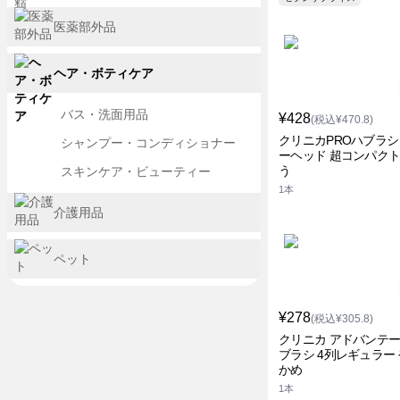
医薬部外品
ヘア・ボティケア
バス・洗面用品
¥428
(税込¥470.8)
クリニカPROハブラシ
シャンプー・コンディショナー
ーヘッド 超コンパクト
う
スキンケア・ビューティー
1本
介護用品
ペット
¥278
(税込¥305.8)
クリニカ アドバンテ
ブラシ 4列レギュラー
かめ
1本