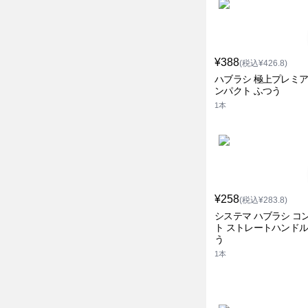
¥388
(税込¥426.8)
ハブラシ 極上プレミ
ンパクト ふつう
1本
¥258
(税込¥283.8)
システマ ハブラシ コ
ト ストレートハンドル
う
1本