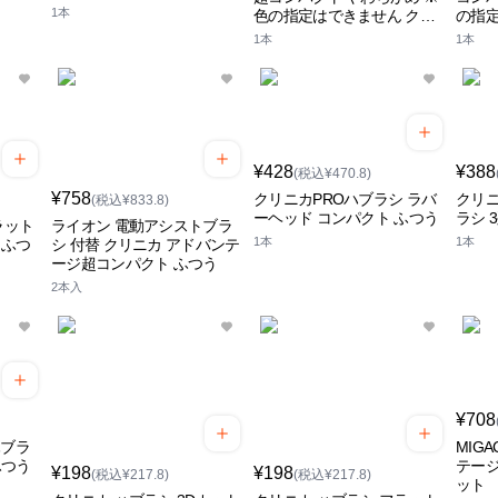
1本
色の指定はできません クリ
の指定
ニカ
カ
1本
1本
¥428
¥388
(税込¥470.8)
¥758
クリニカPROハブラシ ラバ
クリニ
(税込¥833.8)
ーヘッド コンパクト ふつう
ラシ 
ラット
ライオン 電動アシストブラ
1本
1本
 ふつ
シ 付替 クリニカ アドバンテ
ージ超コンパクト ふつう
2本入
¥708
ハブラ
MIG
ふつう
テー
¥198
¥198
(税込¥217.8)
(税込¥217.8)
ット