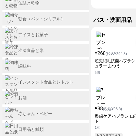
缶詰と乾物
朝食（パン・シリアル）
バス・洗面用品
アイスとお菓子
冷凍食品と氷
¥268
(税込¥294.8)
超先細毛抗菌ハブラシ
ュラー ふつう
調味料
1個
インスタント食品とレトルト
お酒
¥88
(税込¥96.8)
赤ちゃん・ベビー
奥歯ケアハブラシ 山
ト
1本
日用品と紙類
セブンザプライス