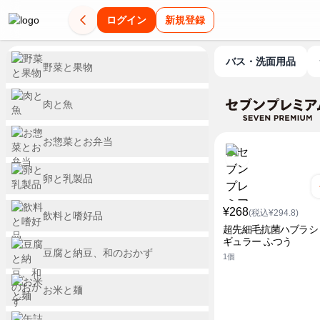
ログイン
新規登録
バス・洗面用品
野菜と果物
肉と魚
お惣菜とお弁当
卵と乳製品
¥268
(税込¥294.8)
飲料と嗜好品
超先細毛抗菌ハブラシ
ギュラー ふつう
豆腐と納豆、和のおかず
1個
お米と麺