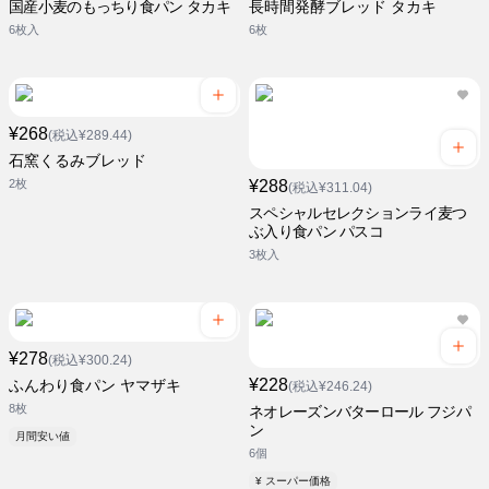
国産小麦のもっちり食パン タカキ
長時間発酵ブレッド タカキ
6枚入
6枚
¥268
(税込¥289.44)
石窯くるみブレッド
2枚
¥288
(税込¥311.04)
スペシャルセレクションライ麦つ
ぶ入り食パン パスコ
3枚入
¥278
(税込¥300.24)
¥228
ふんわり食パン ヤマザキ
(税込¥246.24)
8枚
ネオレーズンバターロール フジパ
ン
月間安い値
6個
¥ スーパー価格