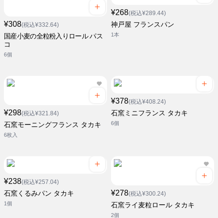
¥268
(税込¥289.44)
¥308
神戸屋 フランスパン
(税込¥332.64)
1本
国産小麦の全粒粉入りロール パス
コ
6個
¥378
(税込¥408.24)
¥298
石窯ミニフランス タカキ
(税込¥321.84)
6個
石窯モーニングフランス タカキ
6枚入
¥238
(税込¥257.04)
¥278
石窯くるみパン タカキ
(税込¥300.24)
1個
石窯ライ麦粒ロール タカキ
2個