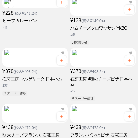
¥228
(税込¥246.24)
¥138
ビーフカレーパン
(税込¥149.04)
2個
ハムチーズクロワッサン YKBC
1個
月間安い値
¥378
¥378
(税込¥408.24)
(税込¥408.24)
石窯工房 マルゲリータ 日本ハム
石窯工房 4種のチーズピザ 日本ハ
ム
1枚
1枚
¥ スーパー価格
¥ スーパー価格
¥438
¥438
(税込¥473.04)
(税込¥473.04)
明太チーズフランス 石窯工房
フランスパンのピザ 石窯工房