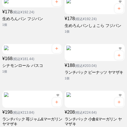
¥178
(税込¥192.24)
¥178
生めろんパン フジパン
(税込¥192.24)
1個
生めろんパンしょこら フジパン
1個
¥168
(税込¥181.44)
¥188
シナモンロール パスコ
(税込¥203.04)
1個
ランチパック ピーナッツ ヤマザキ
1個
¥198
¥208
(税込¥213.84)
(税込¥224.64)
ランチパック 苺ジャム&マーガリン
ランチパック 小倉&マーガリン ヤ
ヤマザキ
マザキ