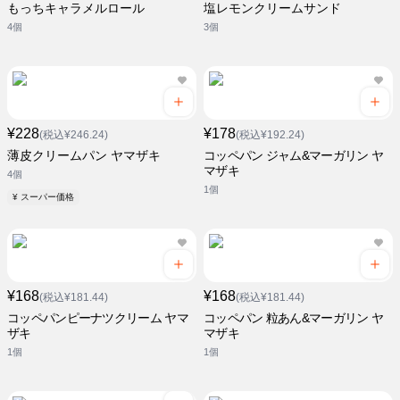
もっちキャラメルロール
塩レモンクリームサンド
4個
3個
¥228
¥178
(税込¥246.24)
(税込¥192.24)
薄皮クリームパン ヤマザキ
コッペパン ジャム&マーガリン ヤ
マザキ
4個
1個
¥ スーパー価格
¥168
¥168
(税込¥181.44)
(税込¥181.44)
コッペパンピーナツクリーム ヤマ
コッペパン 粒あん&マーガリン ヤ
ザキ
マザキ
1個
1個