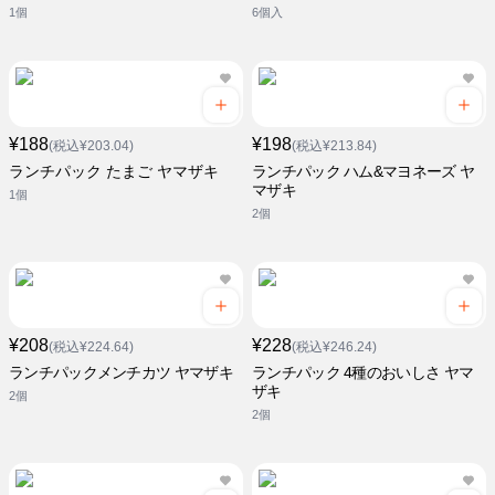
1個
6個入
¥188
¥198
(税込¥203.04)
(税込¥213.84)
ランチパック たまご ヤマザキ
ランチパック ハム&マヨネーズ ヤ
マザキ
1個
2個
¥208
¥228
(税込¥224.64)
(税込¥246.24)
ランチパックメンチカツ ヤマザキ
ランチパック 4種のおいしさ ヤマ
ザキ
2個
2個