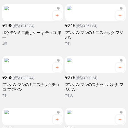
¥198
¥248
(税込¥213.84)
(税込¥267.84)
ポケモンミニ蒸しケーキ チョコ 第
アンパンマンのミニスナック フジ
一
パン
1個
7本
¥268
¥278
(税込¥289.44)
(税込¥300.24)
アンパンマンのミニスナックチョ
アンパンマンのスナックバナナ フ
コ フジパン
ジパン
7本
7本入