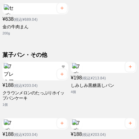
¥638
(税込¥689.04)
金の牛肉まん
200g
菓子パン・その他
¥198
(税込¥213.84)
¥188
しみしみ黒糖蒸しパン
(税込¥203.04)
4個
クラウンメロンのたっぷりホイッ
プパンケーキ
1個
¥188
¥188
(税込¥203.04)
(税込¥203.04)