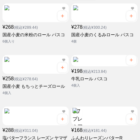
¥268
¥278
(税込¥289.44)
(税込¥300.24)
国産小麦の米粉のロール パスコ
国産小麦のくるみロール パスコ
6個入り
4個
¥198
(税込¥213.84)
¥258
牛乳ロール パスコ
(税込¥278.64)
4個入
国産小麦 もちっとチーズロール
4個入
¥288
¥168
(税込¥311.04)
(税込¥181.44)
塩バターフランス レーズン ヤマザ
ふんわりレーズンバターR