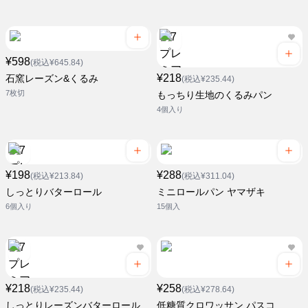
¥598
(税込¥645.84)
¥218
石窯レーズン&くるみ
(税込¥235.44)
7枚切
もっちり生地のくるみパン
4個入り
¥198
¥288
(税込¥213.84)
(税込¥311.04)
しっとりバターロール
ミニロールパン ヤマザキ
6個入り
15個入
¥218
¥258
(税込¥235.44)
(税込¥278.64)
しっとりレーズンバターロール
低糖質クロワッサン パスコ