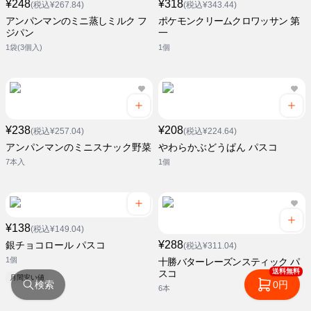
¥248
¥318
(税込¥267.84)
(税込¥343.44)
アンパンマンのミニ蒸しミルク フ
ポケモンクリームクロワッサン 第
ジパン
一
1袋(3個入)
1個
¥238
¥208
(税込¥257.04)
(税込¥224.64)
アンパンマンのミニスナック野菜
やわらかぶどうぱん パスコ
7本入
1個
¥138
(税込¥149.04)
¥288
銀チョコロール パスコ
(税込¥311.04)
1個
十勝バターレーズンスティック パ
送料無料
スコ
月間安い値
検索
0円
6本