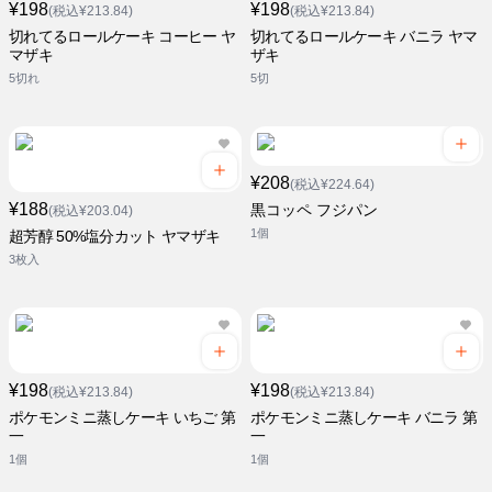
¥198
¥198
(税込¥213.84)
(税込¥213.84)
切れてるロールケーキ コーヒー ヤ
切れてるロールケーキ バニラ ヤマ
マザキ
ザキ
5切れ
5切
¥208
(税込¥224.64)
¥188
黒コッペ フジパン
(税込¥203.04)
1個
超芳醇 50%塩分カット ヤマザキ
3枚入
¥198
¥198
(税込¥213.84)
(税込¥213.84)
ポケモンミニ蒸しケーキ いちご 第
ポケモンミニ蒸しケーキ バニラ 第
一
一
1個
1個